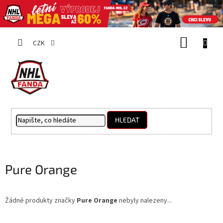
Přejít
NÁKUP
na
CZK
obsah
KOŠÍK
HLEDAT
Pure Orange
Žádné produkty značky
Pure Orange
nebyly nalezeny...