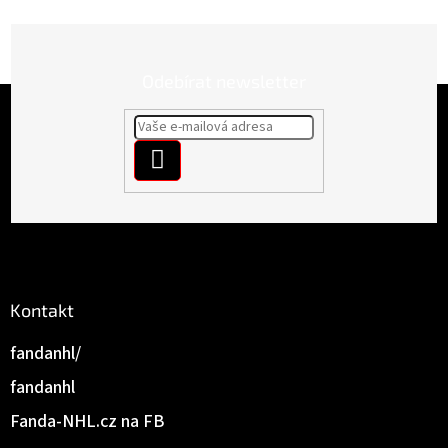
Odebírat newsletter
Z
á
p
PŘIHLÁSIT
a
t
SE
í
Kontakt
fandanhl/
fandanhl
Fanda-NHL.cz na FB