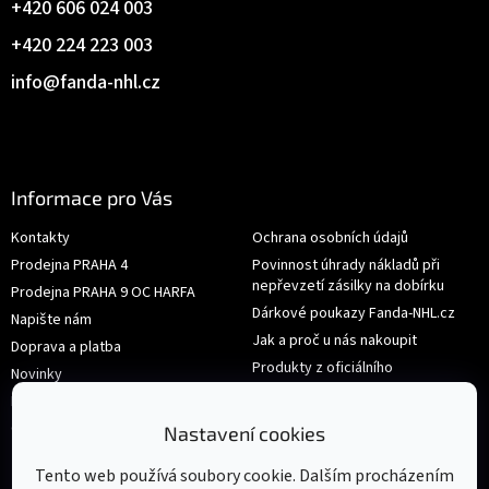
+420 606 024 003
+420 224 223 003
info
@
fanda-nhl.cz
Informace pro Vás
Kontakty
Ochrana osobních údajů
Prodejna PRAHA 4
Povinnost úhrady nákladů při
nepřevzetí zásilky na dobírku
Prodejna PRAHA 9 OC HARFA
Dárkové poukazy Fanda-NHL.cz
Napište nám
Jak a proč u nás nakoupit
Doprava a platba
Produkty z oficiálního
Novinky
shop.nhl.com
Hodnocení obchodu
Velikosti
Obchodní podmínky
Nastavení cookies
Výměna nebo vrácení zboží
Tento web používá soubory cookie. Dalším procházením