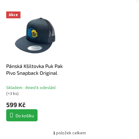
z
V
Akce
ý
í
p
i
r
s
p
r
o
k
d
Pánská Kšiltovka Puk Pak
t
u
Pivo Snapback Original
k
t
Skladem - ihned k odeslání
ů
(
>3 ks
)
599 Kč
Do košíku
1
položek celkem
O