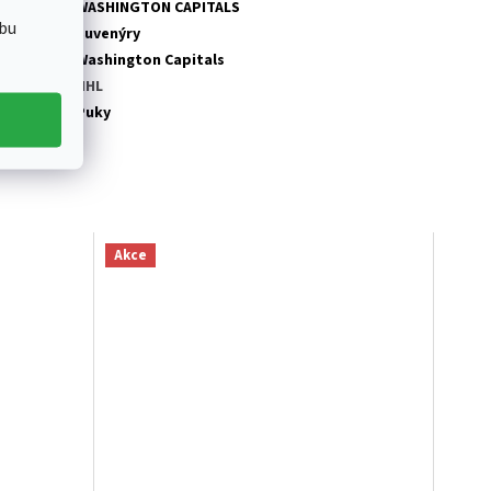
tegorie
:
WASHINGTON CAPITALS
bu
tegorie
:
Suvenýry
ub NHL
:
Washington Capitals
ga
:
NHL
odukt
:
Puky
Akce