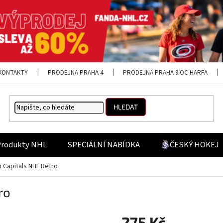
KONTAKTY
PRODEJNA PRAHA 4
PRODEJNA PRAHA 9 OC HARFA
HLEDAT
Produkty NHL
SPECIÁLNÍ NABÍDKA
ČESKÝ HOKEJ
 Capitals NHL Retro
ro
275 Kč