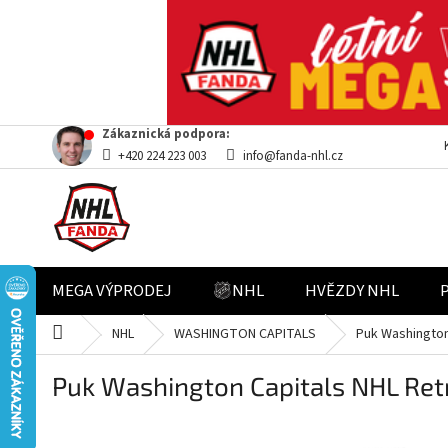
Přejít
Zákaznická podpora:
na
+420 224 223 003
info@fanda-nhl.cz
obsah
MEGA VÝPRODEJ
NHL
HVĚZDY NHL
Domů
NHL
WASHINGTON CAPITALS
Puk Washington
Puk Washington Capitals NHL Ret