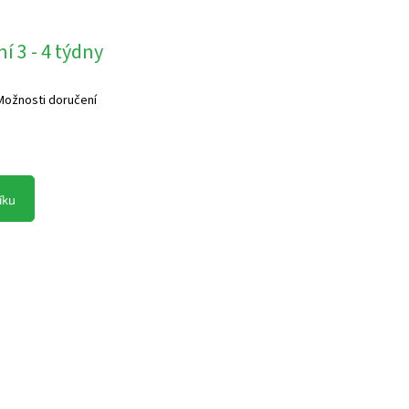
í 3 - 4 týdny
Možnosti doručení
íku