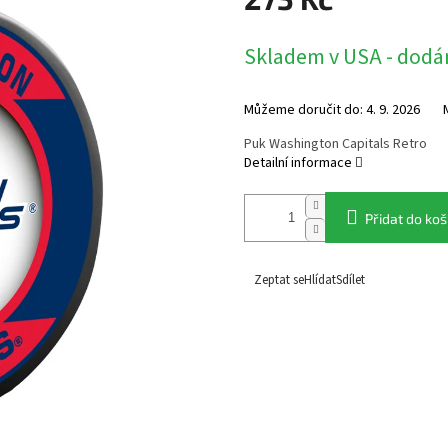
Měrná
Skladem v USA - dodán
cena:
Můžeme doručit do:
4. 9. 2026
Puk Washington Capitals Retro
Detailní informace
Přidat do koš
Zeptat se
Hlídat
Sdílet