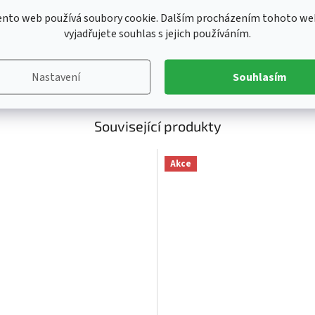
taňte se majiteli oficiálně licencovaného puku v krásném RETRO stylu s
Ka
ento web používá soubory cookie. Dalším procházením tohoto we
L ®
Ka
vyjadřujete souhlas s jejich používáním.
Kl
Li
Pr
Nastavení
Souhlasím
Související produkty
Akce