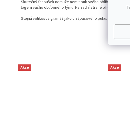
Skutečný fanoušek nemuže nemít puk svého oblíbeného týmu, s
T
logem vašho oblíbeného týmu. Na zadní straně oficiální logo NH
Stejná velikost a gramáž jako u zápasového puku.
Akce
Akce