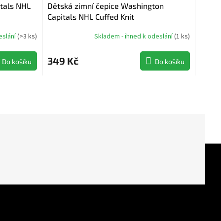
tals NHL
Dětská zimní čepice Washington
Capitals NHL Cuffed Knit
eslání
(
>3 ks
)
Skladem - ihned k odeslání
(
1 ks
)
349 Kč
Do košíku
Do košíku