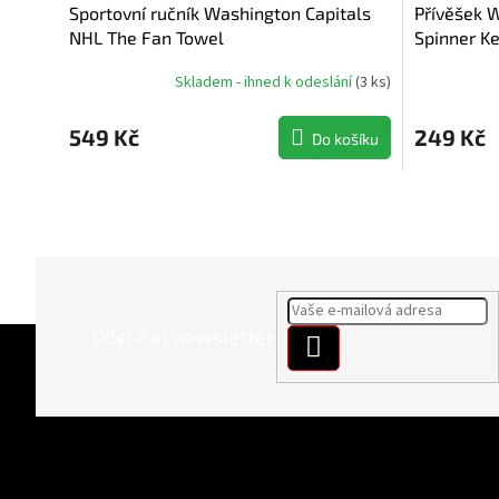
Sportovní ručník Washington Capitals
Přívěšek 
NHL The Fan Towel
Spinner Ke
Skladem - ihned k odeslání
(
3 ks
)
549 Kč
249 Kč
Do košíku
Z
Odebírat newsletter
PŘIHLÁSIT
á
SE
p
a
t
í