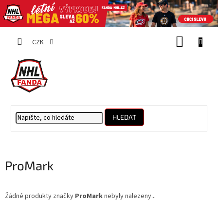
Přejít
NÁKUP
na
CZK
obsah
KOŠÍK
HLEDAT
ProMark
Žádné produkty značky
ProMark
nebyly nalezeny...