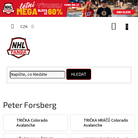
Přejít
NÁKUP
na
CZK
obsah
KOŠÍK
HLEDAT
Peter Forsberg
TRIČKA Colorado
TRIČKA HRÁČŮ Colorado
Avalanche
Avalanche