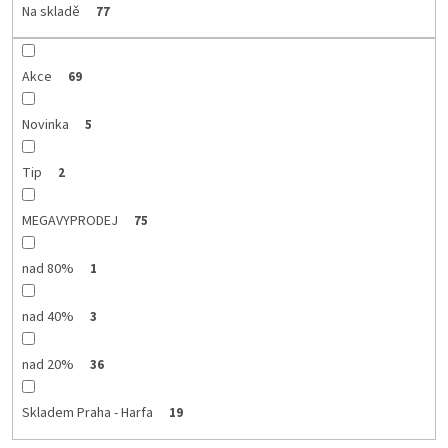
d
Na skladě
77
u
k
t
Akce
69
ů
Novinka
5
Tip
2
MEGAVYPRODEJ
75
nad 80%
1
nad 40%
3
nad 20%
36
Skladem Praha - Harfa
19