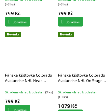
(
>3 ks
)
(
>3 ks
)
749 Kč
799 Kč
Do košíku
Do košíku
Novinka
Novinka
Pánská kšiltovka Colorado
Pánská kšiltovka Colorado
Avalanche NHL Head
Avalanche NHL On Stage
Coach Trucker
Podium Draft 2026 A-
Frame
Skladem - ihned k odeslání
(
3 ks
)
Skladem - ihned k odeslání
(
>3 ks
)
799 Kč
1 079 Kč
Do košíku