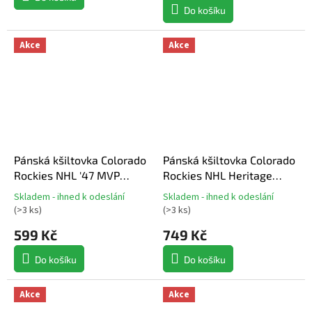
Do košíku
Akce
Akce
Pánská kšiltovka Colorado
Pánská kšiltovka Colorado
Rockies NHL '47 MVP
Rockies NHL Heritage
Vintage
Snapback
Skladem - ihned k odeslání
Skladem - ihned k odeslání
Průměrné
Průměrné
(
>3 ks
)
(
>3 ks
)
hodnocení
hodnocení
produktu
produktu
599 Kč
749 Kč
je
je
5,0
5,0
Do košíku
Do košíku
z
z
5
5
Akce
Akce
hvězdiček.
hvězdiček.