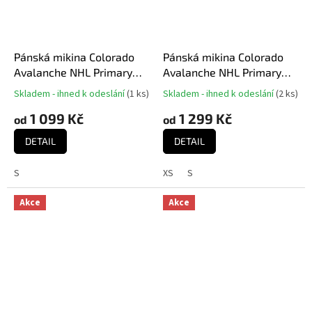
Pánská mikina Colorado
Pánská mikina Colorado
Avalanche NHL Primary
Avalanche NHL Primary
Logo Graphic Crew
Logo Graphic Hoodie
Skladem - ihned k odeslání
(
1 ks
)
Skladem - ihned k odeslání
(
2 ks
)
Průměrné
Průměrné
Sweatshirt - VALUE
hodnocení
hodnocení
1 099 Kč
1 299 Kč
od
od
produktu
produktu
je
je
DETAIL
DETAIL
4,0
5,0
z
z
S
XS
S
5
5
hvězdiček.
hvězdiček.
Akce
Akce