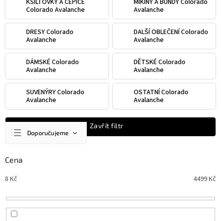
KŠILTOVKY A ČEPICE
MIKINY A BUNDY Colorado
Colorado Avalanche
Avalanche
DRESY Colorado
DALŠÍ OBLEČENÍ Colorado
Avalanche
Avalanche
DÁMSKÉ Colorado
DĚTSKÉ Colorado
Avalanche
Avalanche
SUVENÝRY Colorado
OSTATNÍ Colorado
Avalanche
Avalanche
Ř
Zavřít filtr
Doporučujeme
a
z
Nejlevnější
e
Cena
n
Nejdražší
8
Kč
4499
Kč
í
Nejprodávanější
p
r
Abecedně
o