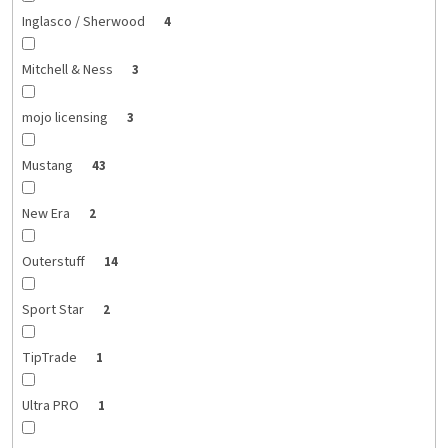
Inglasco / Sherwood
4
Mitchell & Ness
3
mojo licensing
3
Mustang
43
New Era
2
Outerstuff
14
Sport Star
2
TipTrade
1
Ultra PRO
1