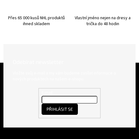
v
ý
p
Přes 65 000 kusů NHL produktů
Vlastní jméno nejen na dresy a
i
ihned skladem
trička do 48 hodin
s
u
Odebírat newsletter
Z
á
Vložte svůj e-mail a my vám budeme zasílat informace o
p
nových produktech na našem e-shopu.
a
t
E-mail
í
PŘIHLÁSIT SE