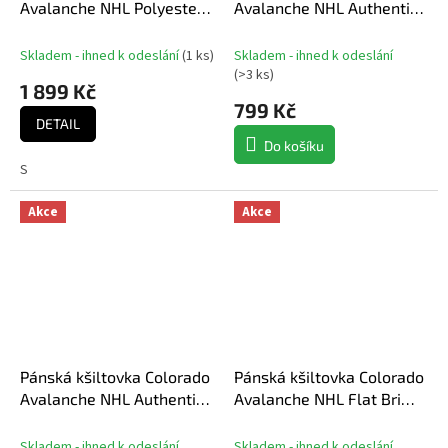
Avalanche NHL Polyester
Avalanche NHL Authentic
Puffer
Pro Prime Flat Brim
Snapback
Skladem - ihned k odeslání
(
1 ks
)
Skladem - ihned k odeslání
(
>3 ks
)
1 899 Kč
799 Kč
DETAIL
Do košíku
S
Akce
Akce
Pánská kšiltovka Colorado
Pánská kšiltovka Colorado
Avalanche NHL Authentic
Avalanche NHL Flat Brim
Pro Prime Graphic
Snapback
Unstructured Adjustable
Skladem - ihned k odeslání
Skladem - ihned k odeslání