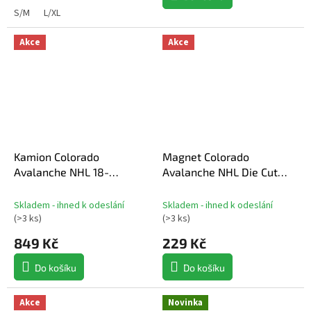
S/M
L/XL
Akce
Akce
Kamion Colorado
Magnet Colorado
Avalanche NHL 18-
Avalanche NHL Die Cut
Wheeler Big Rig Truck
Magnet
Black
Skladem - ihned k odeslání
Skladem - ihned k odeslání
(
>3 ks
)
(
>3 ks
)
849 Kč
229 Kč
Do košíku
Do košíku
Akce
Novinka