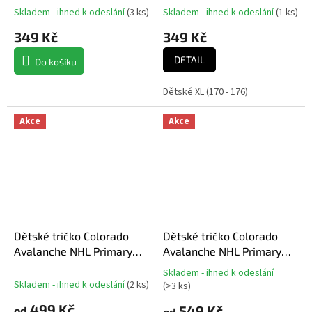
Skladem - ihned k odeslání
(
3 ks
)
Skladem - ihned k odeslání
(
1 ks
)
349 Kč
349 Kč
DETAIL
Do košíku
Dětské XL (170 - 176)
Akce
Akce
Dětské tričko Colorado
Dětské tričko Colorado
Avalanche NHL Primary
Avalanche NHL Primary
Logo T-Shirt - Black
Logo Tee
Skladem - ihned k odeslání
Průměrné
Skladem - ihned k odeslání
(
2 ks
)
(
>3 ks
)
hodnocení
499 Kč
produktu
549 Kč
od
od