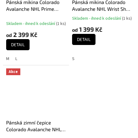
Pánská mikina Colorado
Pánská mikina Colorado
Avalanche NHL Prime
Avalanche NHL Wrist Shot
Time Fleece Hoodie
Hoodie
Skladem - ihned k odeslání
(
1 ks
)
Průměrné
Skladem - ihned k odeslání
(
1 ks
)
hodnocení
1 399 Kč
od
produktu
2 399 Kč
od
je
DETAIL
5,0
DETAIL
z
5
M
L
S
hvězdiček.
Akce
Pánská zimní čepice
Colorado Avalanche NHL
Authentic Pro A/Cap