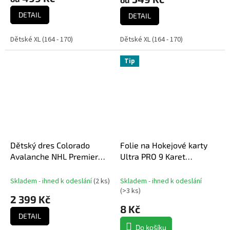
je
DETAIL
5,0
DETAIL
z
5
Dětské XL (164 - 170)
Dětské XL (164 - 170)
hvězdiček.
Tip
Dětský dres Colorado
Folie na Hokejové karty
Avalanche NHL Premier
Ultra PRO 9 Karet
Home
Platinum Side Load
Skladem - ihned k odeslání
(
2 ks
)
Skladem - ihned k odeslání
(
>3 ks
)
2 399 Kč
8 Kč
DETAIL
Do košíku