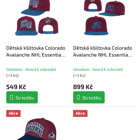
p
i
s
p
r
o
d
Dětská kšiltovka Colorado
Dětská kšiltovka Colorado
u
Avalanche NHL Essentials
Avalanche NHL Essentials
k
Deadstock Snapback
Flatbrim Snapback
t
Skladem - ihned k odeslání
Skladem - ihned k odeslání
ů
(
>3 ks
)
(
>3 ks
)
549 Kč
899 Kč
Do košíku
Do košíku
Akce
Akce