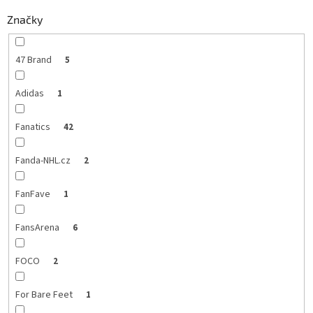
Značky
47 Brand
5
Adidas
1
Fanatics
42
Fanda-NHL.cz
2
FanFave
1
FansArena
6
FOCO
2
For Bare Feet
1