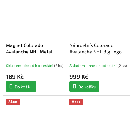
Magnet Colorado
Náhrdelník Colorado
Avalanche NHL Metal
Avalanche NHL Big Logo
Magnet MASCOT
Fan Chain
Skladem - ihned k odeslání
(
2 ks
)
Skladem - ihned k odeslání
(
2 ks
)
189 Kč
999 Kč
Do košíku
Do košíku
Akce
Akce