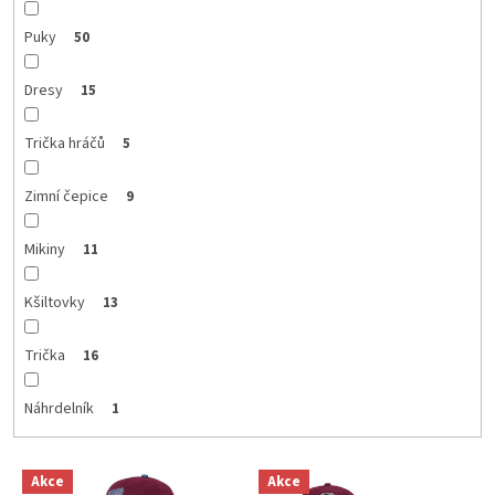
Puky
50
Dresy
15
Trička hráčů
5
Zimní čepice
9
Mikiny
11
Kšiltovky
13
Trička
16
Náhrdelník
1
V
Akce
Akce
ý