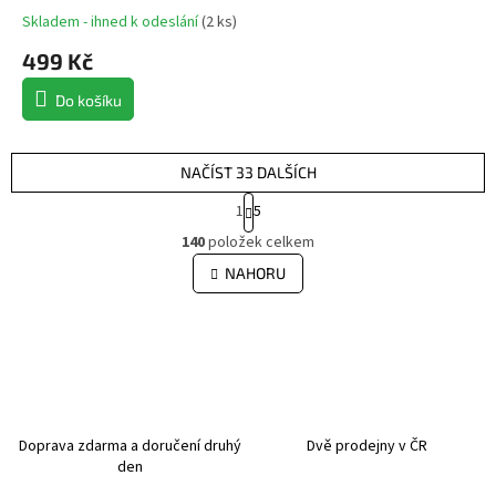
Cuffed Beanie
Skladem - ihned k odeslání
(
2 ks
)
499 Kč
Do košíku
NAČÍST 33 DALŠÍCH
S
1
5
t
O
r
140
položek celkem
v
á
l
NAHORU
n
á
k
d
o
v
a
á
c
n
í
í
p
r
v
Doprava zdarma a doručení druhý
Dvě prodejny v ČR
k
den
y