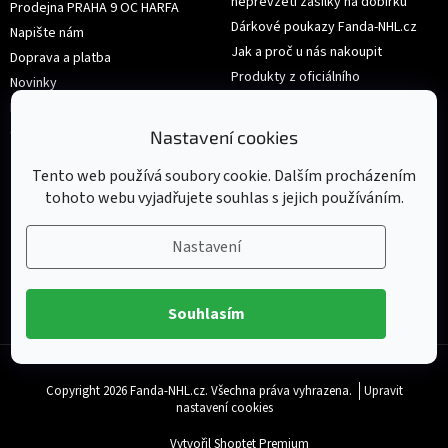
nepřevzetí zásilky na dobírku
Prodejna PRAHA 9 OC HARFA
Dárkové poukazy Fanda-NHL.cz
Napište nám
Jak a proč u nás nakoupit
Doprava a platba
Produkty z oficiálního
Novinky
shop.nhl.com
Hodnocení obchodu
Velikosti
Obchodní podmínky
Nastavení cookies
Výměna nebo vrácení zboží
Tento web používá soubory cookie. Dalším procházením
tohoto webu vyjadřujete souhlas s jejich používáním.
Nastavení
Souhlasím
Copyright 2026
Fanda-NHL.cz
. Všechna práva vyhrazena.
Upravit
nastavení cookies
Vytvořil Shoptet Premium