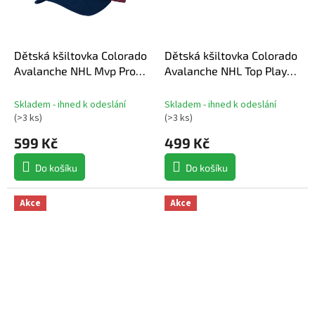
Dětská kšiltovka Colorado
Dětská kšiltovka Colorado
Avalanche NHL Mvp Pro
Avalanche NHL Top Player
Pinch
Snapback
Skladem - ihned k odeslání
Skladem - ihned k odeslání
(
>3 ks
)
(
>3 ks
)
599 Kč
499 Kč
Do košíku
Do košíku
Akce
Akce