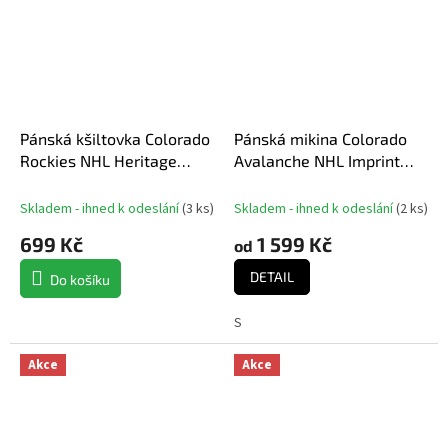
Pánská kšiltovka Colorado
Pánská mikina Colorado
Rockies NHL Heritage
Avalanche NHL Imprint
Unstructured Adjustable
Backer 47 Burnside Hood
Skladem - ihned k odeslání
(
3 ks
)
Skladem - ihned k odeslání
(
2 ks
)
699 Kč
1 599 Kč
od
DETAIL
Do košíku
S
Akce
Akce