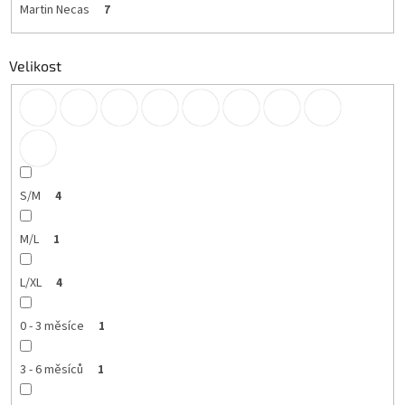
Martin Necas
7
Velikost
S/M
4
M/L
1
L/XL
4
0 - 3 měsíce
1
3 - 6 měsíců
1