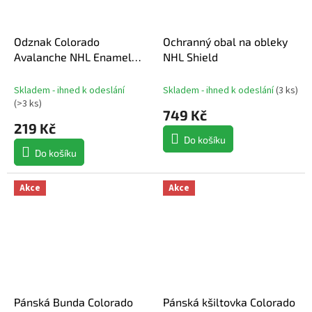
Odznak Colorado
Ochranný obal na obleky
Avalanche NHL Enamel
NHL Shield
Pin Jewelry Card
Skladem - ihned k odeslání
Skladem - ihned k odeslání
(
3 ks
)
(
>3 ks
)
749 Kč
219 Kč
Do košíku
Do košíku
Akce
Akce
Pánská Bunda Colorado
Pánská kšiltovka Colorado