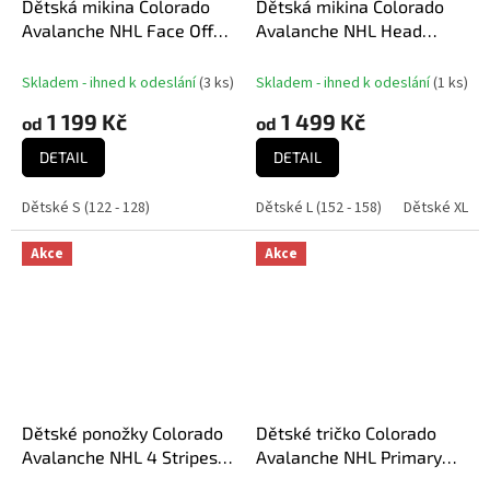
Dětská mikina Colorado
Dětská mikina Colorado
Avalanche NHL Face Off
Avalanche NHL Head
Fz Flc Hd
Coach Hoody
Skladem - ihned k odeslání
(
3 ks
)
Skladem - ihned k odeslání
(
1 ks
)
1 199 Kč
1 499 Kč
od
od
DETAIL
DETAIL
Dětské S (122 - 128)
Dětské L (152 - 158)
Dětské XL (16
Akce
Akce
Dětské ponožky Colorado
Dětské tričko Colorado
Avalanche NHL 4 Stripes
Avalanche NHL Primary
Crew
Logo