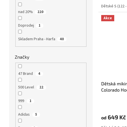
Dětské S (122 -
nad 20%
220
Akce
Doprodej
1
Skladem Praha - Harfa
40
Značky
47 Brand
4
Dětská miki
500 Level
22
Colorado Ho
Collection 
999
1
Adidas
5
649 Kč
od