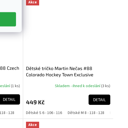
Akce
#88 Czech
Dětské tričko Martin Nečas #88
Colorado Hockey Town Exclusive
Collection (Colorado Avalanche NHL)
deslání
(
1 ks
)
Skladem - ihned k odeslání
(
3 ks
)
DETAIL
DETAIL
449 Kč
118 - 128
Dětské L 10 - 130 - 140
Dětské S 6 - 106 - 116
Dětské XL 12 - 142 - 152
Dětské M 8 - 118 - 128
Dětské L 10
Akce