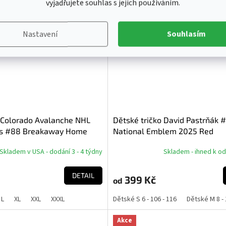
vyjadřujete souhlas s jejich používáním.
Akce
Nastavení
Souhlasím
 Colorado Avalanche NHL
Dětské tričko David Pastrňák 
as #88 Breakaway Home
National Emblem 2025 Red
Skladem v USA - dodání 3 - 4 týdny
Skladem - ihned k o
DETAIL
399 Kč
od
L
XL
XXL
XXXL
Dětské S 6 - 106 - 116
Dětské M 8 - 
Akce