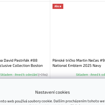
Akce
na David Pastrňák #88
Pánské tričko Martin Nečas #
lusive Collection Boston
National Emblem 2025 Navy
Skladem - ihned k odeslání
(
>3 ks
)
Skladem - ihned k o
DETAIL
449 Kč
od
Nastavení cookies
6 - 116
Dětské M 8 - 118 - 128
Dětské L 10 - 130 - 140
S
M
L
XL
XXL
Dětské XL 12 - 1
ento web používá soubory cookie. Dalším procházením tohoto we