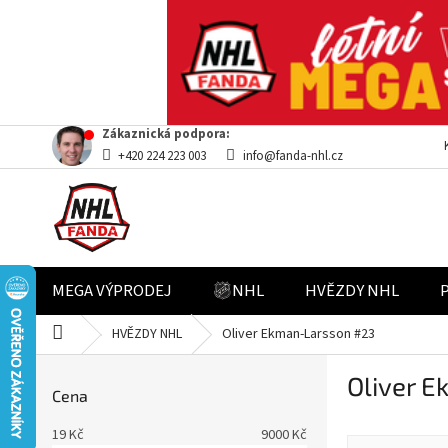
Přejít
Zákaznická podpora:
na
+420 224 223 003
info@fanda-nhl.cz
obsah
MEGA VÝPRODEJ
NHL
HVĚZDY NHL
Domů
HVĚZDY NHL
Oliver Ekman-Larsson #23
P
Oliver 
o
Cena
s
t
19
Kč
9000
Kč
Ř