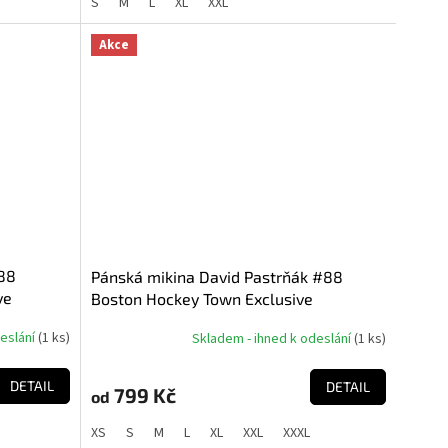
42 - 152
S
M
L
XL
XXL
z
5
hvězdiček.
Akce
88
Pánská mikina David Pastrňák #88
ve
Boston Hockey Town Exclusive
e NHL)
Collection (Boston Bruins NHL)
deslání
(
1 ks
)
Skladem - ihned k odeslání
(
1 ks
)
DETAIL
DETAIL
799 Kč
od
XS
S
M
L
XL
XXL
XXXL