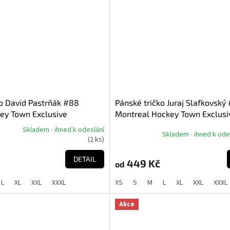
ko David Pastrňák #88
Pánské tričko Juraj Slafkovský
ey Town Exclusive
Montreal Hockey Town Exclusi
Boston Bruins NHL)
Collection (Montreal Canadien
Skladem - ihned k odeslání
Skladem - ihned k ode
(
2 ks
)
DETAIL
449 Kč
od
L
XL
XXL
XXXL
XS
S
M
L
XL
XXL
XXXL
Akce