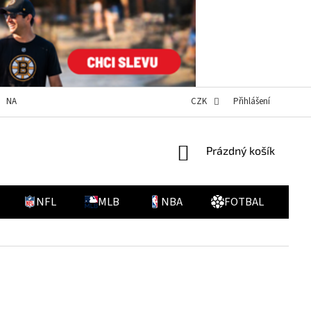
NAPIŠTE NÁM
DOPRAVA A PLATBA
NOVINKY
CZK
Přihlášení
HODNOCENÍ O
NÁKUPNÍ
Prázdný košík
KOŠÍK
NFL
MLB
NBA
FOTBAL