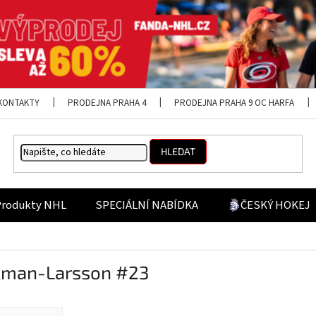
KONTAKTY
PRODEJNA PRAHA 4
PRODEJNA PRAHA 9 OC HARFA
HLEDAT
Produkty NHL
SPECIÁLNÍ NABÍDKA
ČESKÝ HOKEJ
Ekman-Larsson #23