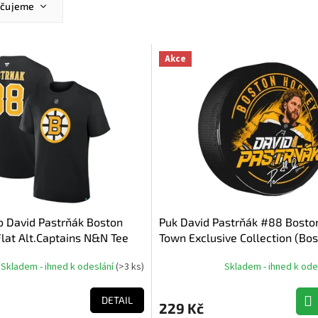
učujeme
ější
žší
Akce
dávanější
dně
o David Pastrňák Boston
Puk David Pastrňák #88 Bosto
lat Alt.Captains N&N Tee
Town Exclusive Collection (Bo
Bruins NHL)
Skladem - ihned k odeslání
(
>3 ks
)
Skladem - ihned k ode
DETAIL
229 Kč