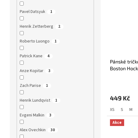
Pavel Datsyuk
1
Henrik Zetterberg
2
Roberto Luongo
1
Patrick Kane
4
Pánské trič
Boston Hock
Anze Kopitar
3
Collection (
Průměrné
Zach Parise
1
hodnocení
produktu
449 Kč
je
Henrik Lundqvist
1
5,0
XS
S
M
z
Evgeni Malkin
3
5
hvězdiček.
Akce
Alex Ovechkin
30