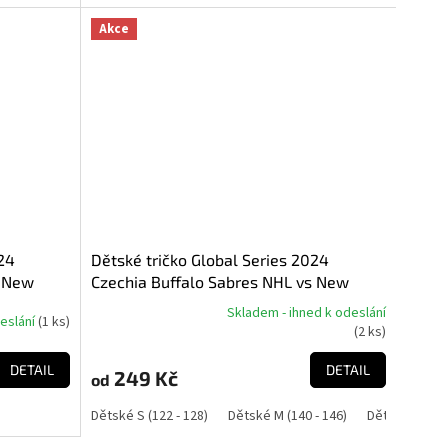
Akce
024
Dětské tričko Global Series 2024
s New
Czechia Buffalo Sabres NHL vs New
Shirt
Jersey Devils NHL Match-Up Graphic Tee
Skladem - ihned k odeslání
deslání
(
1 ks
)
Průměrné
(
2 ks
)
hodnocení
produktu
DETAIL
DETAIL
249 Kč
od
je
5,0
Dětské S (122 - 128)
Dětské M (140 - 146)
Dětské L (152 
z
5