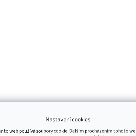
v
l
á
d
a
c
í
p
r
v
k
y
v
ý
p
i
s
u
Nastavení cookies
ento web používá soubory cookie. Dalším procházením tohoto we