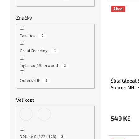
Akce
Značky
Fanatics
2
Great Branding
1
Inglasco / Sherwood
3
Šála Global 
Outerstuff
2
Sabres NHL 
Friendship P
Velikost
549 Kč
Dětské S (122 - 128)
2