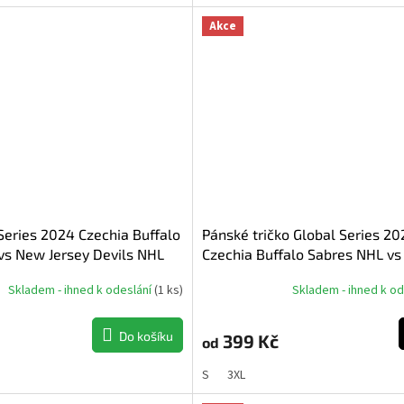
Akce
Series 2024 Czechia Buffalo
Pánské tričko Global Series 2
vs New Jersey Devils NHL
Czechia Buffalo Sabres NHL v
rinted Scarf
Jersey Devils NHL Match Up T-
Skladem - ihned k odeslání
(
1 ks
)
Skladem - ihned k o
Do košíku
399 Kč
od
S
3XL