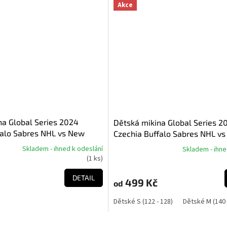
Akce
na Global Series 2024
Dětská mikina Global Series 2
falo Sabres NHL vs New
Czechia Buffalo Sabres NHL v
ls NHL Match Up Hoodie
Jersey Devils NHL Match-Up Pu
Skladem - ihned k odeslání
Skladem - ihne
Průměrné
Hoodie
(
1 ks
)
hodnocení
produktu
DETAIL
499 Kč
od
je
5,0
Dětské S (122 - 128)
Dětské M (140 
z
5
hvězdiček.
O