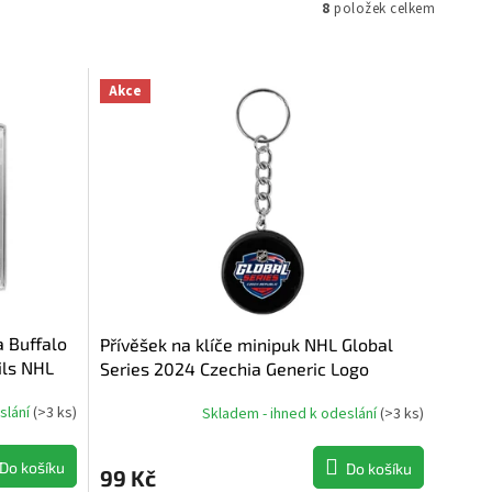
8
položek celkem
Akce
a Buffalo
Přívěšek na klíče minipuk NHL Global
ils NHL
Series 2024 Czechia Generic Logo
slání
(
>3 ks
)
Skladem - ihned k odeslání
(
>3 ks
)
Do košíku
Do košíku
99 Kč