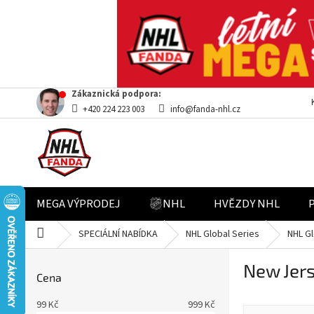
Přejít
Zákaznická podpora:
na
+420 224 223 003
info@fanda-nhl.cz
obsah
MEGA VÝPRODEJ
NHL
HVĚZDY NHL
Domů
SPECIÁLNÍ NABÍDKA
NHL Global Series
NHL Gl
P
New Jers
o
Cena
s
t
99
Kč
999
Kč
Ř