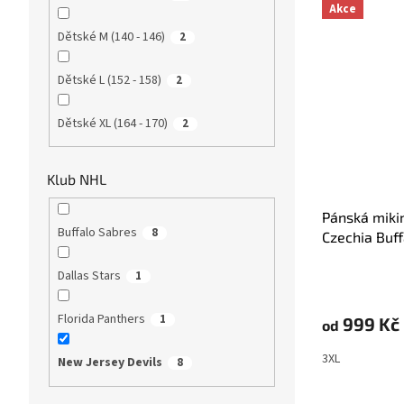
Akce
Dětské M (140 - 146)
2
Dětské L (152 - 158)
2
Dětské XL (164 - 170)
2
Klub NHL
Pánská miki
Buffalo Sabres
8
Czechia Buf
Jersey Devi
Průměrné
Dallas Stars
1
hodnocení
produktu
Florida Panthers
1
999 Kč
od
je
5,0
3XL
z
New Jersey Devils
8
5
hvězdiček.