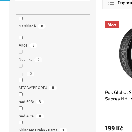
r
Dopor
a
a
z
n
Nejlevn
e
n
V
n
Nejdra
Akce
Na skladě
8
í
ý
í
p
p
Nejpro
p
a
i
r
Abece
Akce
8
n
s
o
e
p
d
l
r
Novinka
0
u
o
k
d
Tip
0
t
u
ů
k
MEGAVYPRODEJ
8
t
Puk Global S
ů
Sabres NHL 
nad 60%
3
Dueling Log
nad 40%
4
199 Kč
Skladem Praha - Harfa
1