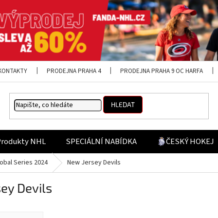
KONTAKTY
PRODEJNA PRAHA 4
PRODEJNA PRAHA 9 OC HARFA
HLEDAT
Produkty NHL
SPECIÁLNÍ NABÍDKA
ČESKÝ HOKEJ
obal Series 2024
New Jersey Devils
ey Devils