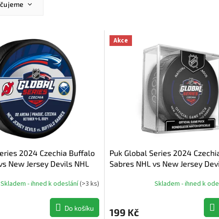
učujeme
ější
žší
Akce
dávanější
dně
eries 2024 Czechia Buffalo
Puk Global Series 2024 Czechi
vs New Jersey Devils NHL
Sabres NHL vs New Jersey Dev
o
Official Game Puck
Skladem - ihned k odeslání
(
>3 ks
)
Skladem - ihned k ode
Do košíku
199 Kč