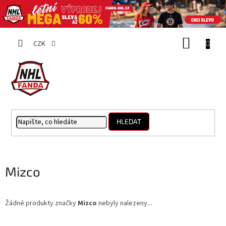
Přejít
NÁKUP
na
CZK
obsah
KOŠÍK
HLEDAT
Mizco
Žádné produkty značky
Mizco
nebyly nalezeny...