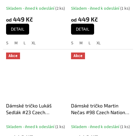
National Emblem 2025
National Emblem 2025
Red
White
Skladem - ihned k odeslání
(
2 ks
)
Skladem - ihned k odeslání
(
1 ks
)
449 Kč
449 Kč
od
od
DETAIL
DETAIL
S
M
L
XL
S
M
L
XL
Akce
Akce
Dámské tričko Lukáš
Dámské tričko Martin
Sedlák #23 Czech
Nečas #98 Czech National
National Emblem 2025
Emblem 2025 Navy
Red
Skladem - ihned k odeslání
(
1 ks
)
Skladem - ihned k odeslání
(
1 ks
)