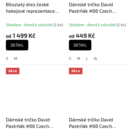
Bílozlatý dres české
Dámské tričko David
hokejové reprezentace
Pastrňák #88 Czech
Ondřej Palát #18 MISTŘI
National Emblem 2025
2024 CCM Fandres replica
Navy
Skladem - ihned k odeslání
(
1 ks
)
Skladem - ihned k odeslání
(
1 ks
)
1 499 Kč
449 Kč
od
od
DETAIL
DETAIL
S
M
S
M
L
XL
Akce
Akce
Dámské tričko David
Dámské tričko David
Pastrňák #88 Czech
Pastrňák #88 Czech