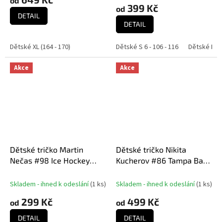
od
je
399 Kč
od
5,0
DETAIL
DETAIL
z
5
hvězdiček.
Dětské XL (164 - 170)
Dětské S 6 - 106 - 116
Dětské M 8 
Akce
Akce
Dětské tričko Martin
Dětské tričko Nikita
Nečas #98 Ice Hockey
Kucherov #86 Tampa Bay
World Championship
Lightning NHL Name
Czechia MS 2024
Number
Skladem - ihned k odeslání
(
1 ks
)
Skladem - ihned k odeslání
(
1 ks
)
299 Kč
499 Kč
od
od
DETAIL
DETAIL