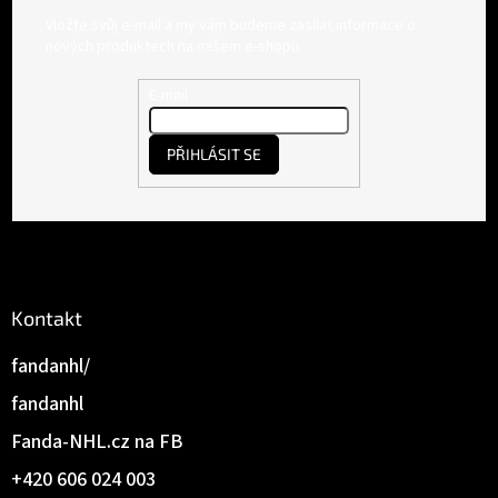
á
Vložte svůj e-mail a my vám budeme zasílat informace o
p
nových produktech na našem e-shopu.
a
t
E-mail
í
PŘIHLÁSIT SE
Kontakt
fandanhl/
fandanhl
Fanda-NHL.cz na FB
+420 606 024 003