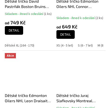
Dětské tričko David
Dětské tričko Edmonton
Pastrňák Boston Bruins
Oilers NHL Connor
NHL Flat Alt.Captains N&N
McDavid #97 Brush WHT
Skladem - ihned k odeslání
(
1 ks
)
Průměrné
Tee
500 Level
Skladem - ihned k odeslání
(
2 ks
)
hodnocení
749 Kč
od
produktu
649 Kč
od
je
DETAIL
5,0
DETAIL
z
5
Dětské XL (164 - 170)
XS (4 - 5 let)
S (6 - 7 let)
M (8 - 9
hvězdiček.
Akce
Dětské tričko Edmonton
Dětské tričko Juraj
Oilers NHL Leon Draisaitl
Slafkovsky Montreal
Player T-Shirt
Canadiens NHL Flat Name