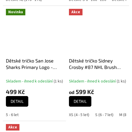
Novinka
Akce
Dětské tričko San Jose
Dětské tričko Sidney
Sharks Primary Logo -
Crosby #87 NHL Brush
Předškolní
500 Level
Skladem - ihned k odeslání
(
1 ks
)
Skladem - ihned k odeslání
(
1 ks
)
499 Kč
599 Kč
od
DETAIL
DETAIL
5 - 6 let
XS (4 - 5 let)
S (6 - 7 let)
M (8 - 9
Akce