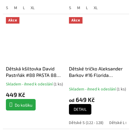
S
M
L
XL
S
M
L
XL
Akce
Akce
Dětská kšiltovka David
Dětské tričko Aleksander
Pastrňák #88 PASTA 88
Barkov #16 Florida
Exclusive Collection
Panthers NHL 2024
Skladem - ihned k odeslání
(
1 ks
)
Průměrné
Boston Bruins NHL
Stanley Cup Champions
Skladem - ihned k odeslání
(
1 ks
)
hodnocení
449 Kč
Name & Number
produktu
649 Kč
od
je
Do košíku
5,0
DETAIL
z
5
Dětské S (122 - 128)
Dětské L (152
hvězdiček.