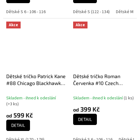
Dětské S 6 - 106 - 116
Dětské S (122 - 134)
Dětské M (13
Akce
Akce
Dětské tričko Patrick Kane
Dětské tričko Roman
#88 Chicago Blackhawks
Červenka #10 Czech
NHL Name Number
National Emblem 2025
Navy
Skladem - ihned k odeslání
Skladem - ihned k odeslání
(
1 ks
)
(
>3 ks
)
399 Kč
od
599 Kč
od
DETAIL
DETAIL
Dětské XL (170 - 176)
Dětské S 6 - 106 - 116
Dětské M 8 