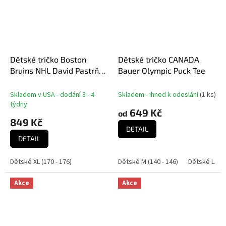
Dětské tričko Boston
Dětské tričko CANADA
Bruins NHL David Pastrňák
Bauer Olympic Puck Tee
#88 Player Name &
Number
Skladem v USA - dodání 3 - 4
Skladem - ihned k odeslání
(
1 ks
)
týdny
649 Kč
od
849 Kč
DETAIL
DETAIL
Dětské XL (170 - 176)
Dětské M (140 - 146)
Dětské L (152
Akce
Akce