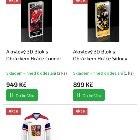
Akce
Akce
ý
n
Nejdražší
p
í
Nejprodávanější
i
p
s
r
Abecedně
p
o
r
d
o
u
d
Akrylový 3D Blok s
Akrylový 3D Blok s
k
u
Obrázkem Hráče Connor
Obrázkem Hráče Sidney
t
k
Bedard
Crosby
ů
t
Skladem - ihned k odeslání
(
3 ks
)
Skladem - ihned k odeslání
(
1 ks
)
ů
949 Kč
899 Kč
Do košíku
Do košíku
Akce
Akce