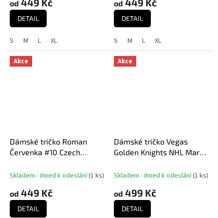
449 Kč
449 Kč
od
od
DETAIL
DETAIL
S
M
L
XL
S
M
L
XL
Akce
Akce
Dámské tričko Roman
Dámské tričko Vegas
Červenka #10 Czech
Golden Knights NHL Mark
National Emblem 2025
Stone 2023 Stanley Cup
Red
Champions Authentic
Skladem - ihned k odeslání
(
1 ks
)
Skladem - ihned k odeslání
(
1 ks
)
Stack Player Name &
449 Kč
499 Kč
od
od
Number V-Neck
DETAIL
DETAIL