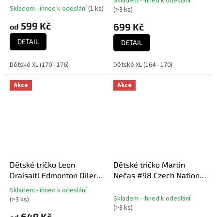
Skladem - ihned k odeslání
Průměrné
& Number Ctn Tee
Skladem - ihned k odeslání
(
1 ks
)
(
>3 ks
)
hodnocení
599 Kč
produktu
699 Kč
od
je
DETAIL
5,0
DETAIL
z
5
Dětské XL (170 - 176)
Dětské XL (164 - 170)
hvězdiček.
Akce
Akce
Dětské tričko Leon
Dětské tričko Martin
Draisaitl Edmonton Oilers
Nečas #98 Czech National
NHL Flat Alt.Captains N&N
Emblem 2025 Navy
Skladem - ihned k odeslání
Průměrné
Tee
Skladem - ihned k odeslání
(
>3 ks
)
hodnocení
(
>3 ks
)
produktu
649 Kč