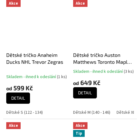
Akce
Akce
Dětské tričko Anaheim
Dětské tričko Auston
Ducks NHL Trevor Zegras
Matthews Toronto Maple
Leafs NHL Flat N&N Ctn
Skladem - ihned k odeslání
(
3 ks
)
Průměrné
Tee
Skladem - ihned k odeslání
(
1 ks
)
hodnocení
649 Kč
od
produktu
599 Kč
od
je
DETAIL
5,0
DETAIL
z
5
Dětské S (122 - 134)
Dětské M (140 - 146)
Dětské XL (1
hvězdiček.
Akce
Akce
Tip