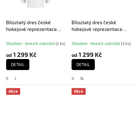
Bílozlatý dres české
Bílozlatý dres české
hokejové reprezentace
hokejové reprezentace
David Pastrňák #88
Dominik Kubalík #81
MISTŘI 2024 CCM Fandres
MISTŘI 2024 CCM Fandres
Skladem - ihned k odeslání
(
1 ks
)
Skladem - ihned k odeslání
(
2 ks
)
replica
replica
1 299 Kč
1 299 Kč
od
od
DETAIL
DETAIL
S
L
S
XL
Akce
Akce