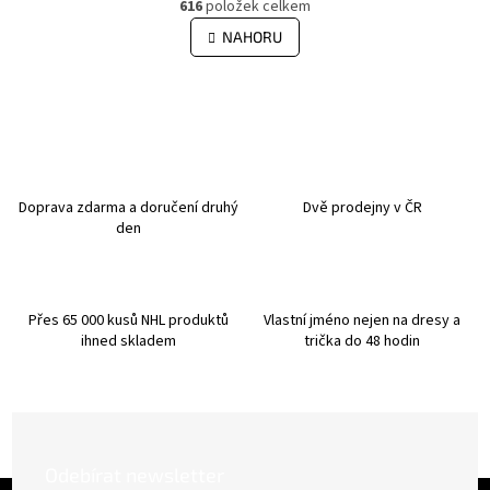
r
616
položek celkem
v
á
l
NAHORU
n
á
k
d
o
v
a
á
c
n
í
í
p
r
v
Doprava zdarma a doručení druhý
Dvě prodejny v ČR
k
den
y
v
ý
p
Přes 65 000 kusů NHL produktů
Vlastní jméno nejen na dresy a
i
ihned skladem
trička do 48 hodin
s
u
Odebírat newsletter
Z