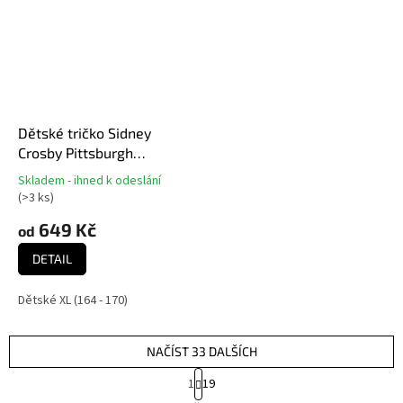
Dětské tričko Sidney
Crosby Pittsburgh
Penguins NHL Flat
Skladem - ihned k odeslání
Průměrné
Captains N&N Ctn Tee
(
>3 ks
)
hodnocení
produktu
649 Kč
od
je
5,0
DETAIL
z
5
Dětské XL (164 - 170)
hvězdiček.
NAČÍST 33 DALŠÍCH
S
1
19
t
O