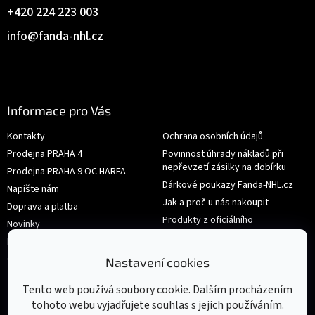
+420 224 223 003
info
@
fanda-nhl.cz
Informace pro Vás
Kontakty
Ochrana osobních údajů
Prodejna PRAHA 4
Povinnost úhrady nákladů při
nepřevzetí zásilky na dobírku
Prodejna PRAHA 9 OC HARFA
Dárkové poukazy Fanda-NHL.cz
Napište nám
Jak a proč u nás nakoupit
Doprava a platba
Produkty z oficiálního
Novinky
shop.nhl.com
Hodnocení obchodu
Velikosti
Obchodní podmínky
Nastavení cookies
Výměna nebo vrácení zboží
Tento web používá soubory cookie. Dalším procházením
tohoto webu vyjadřujete souhlas s jejich používáním.