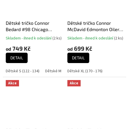
Dětské tričko Connor
Dětské tričko Connor
Bedard #98 Chicago
McDavid Edmonton Oilers
Blackhawks NHL Player
NHL Captains Name and
Skladem - ihned k odeslání
(
2 ks
)
Skladem - ihned k odeslání
(
2 ks
)
Průměrné
Průměrné
Name & Number Black
Number
hodnocení
hodnocení
749 Kč
699 Kč
od
od
produktu
produktu
je
je
DETAIL
DETAIL
5,0
5,0
z
z
Dětské S (122 - 134)
Dětské M (136 - 152)
Dětské XL (170 - 176)
Dětské L (158 - 164)
Dě
5
5
hvězdiček.
hvězdiček.
Akce
Akce