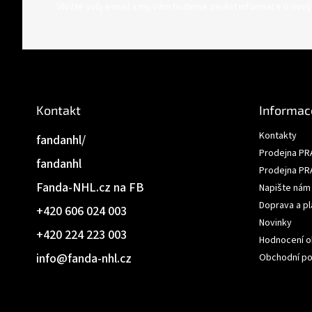
á
Vložte svůj e-mail a my vám budeme zasílat informace o nov
p
a
t
í
Kontakt
Informac
Kontakty
fandanhl/
Prodejna PR
fandanhl
Prodejna PR
Fanda-NHL.cz na FB
Napište nám
Doprava a pl
+420 606 024 003
Novinky
+420 224 223 003
Hodnocení 
info
@
fanda-nhl.cz
Obchodní p