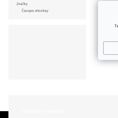
Značky
Časopis xHockey
T
Odebírat newsletter
Z