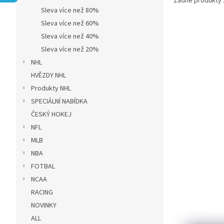
Žádné produkty
r
Sleva více než 80%
a
n
Sleva více než 60%
n
Sleva více než 40%
í
Sleva více než 20%
p
NHL
a
HVĚZDY NHL
n
Produkty NHL
e
l
SPECIÁLNÍ NABÍDKA
ČESKÝ HOKEJ
NFL
MLB
NBA
FOTBAL
NCAA
RACING
NOVINKY
ALL