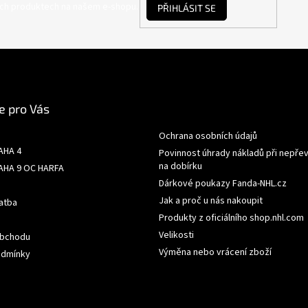
ých produktech na našem e-shopu.
PŘIHLÁSIT SE
e pro Vás
Ochrana osobních údajů
AHA 4
Povinnost úhrady nákladů při nepřev
na dobírku
AHA 9 OC HARFA
Dárkové poukazy Fanda-NHL.cz
Jak a proč u nás nakoupit
atba
Produkty z oficiálního shop.nhl.com
Velikosti
obchodu
Výměna nebo vrácení zboží
odmínky