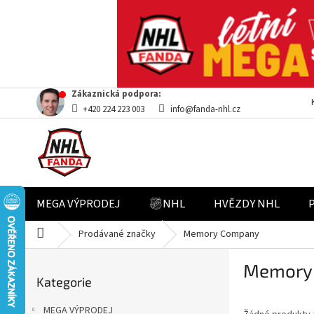
Přejít
Zákaznická podpora:
na
+420 224 223 003
info@fanda-nhl.cz
obsah
MEGA VÝPRODEJ
NHL
HVĚZDY NHL
Domů
Prodávané značky
Memory Company
P
Memory
Přeskočit
o
Kategorie
kategorie
s
t
MEGA VÝPRODEJ