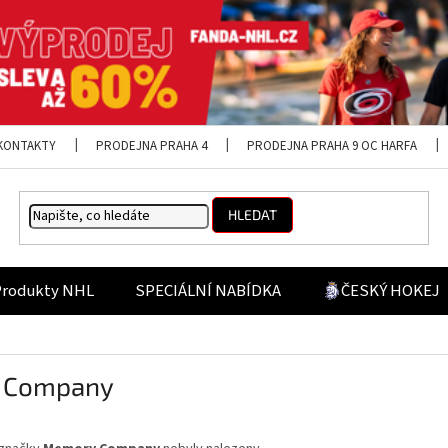
KONTAKTY
PRODEJNA PRAHA 4
PRODEJNA PRAHA 9 OC HARFA
HLEDAT
Produkty NHL
SPECIÁLNÍ NABÍDKA
ČESKÝ HOKEJ
 Company