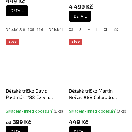
449 Kč
4 499 Kč
DETAIL
DETAIL
Dětské S 6 - 106 - 116
Dětské M 8 - 118 - 128
XS
S
M
Dětské L 10 - 130 - 140
L
XL
XXL
XXX
Akce
Akce
Dětské tričko David
Dětské tričko Martin
Pastrňák #88 Czech
Nečas #88 Colorado
National Emblem 2025
Hockey Town Exclusive
Red
Collection (Colorado
Skladem - ihned k odeslání
(
1 ks
)
Skladem - ihned k odeslání
(
3 ks
)
Avalanche NHL)
399 Kč
449 Kč
od
DETAIL
DETAIL