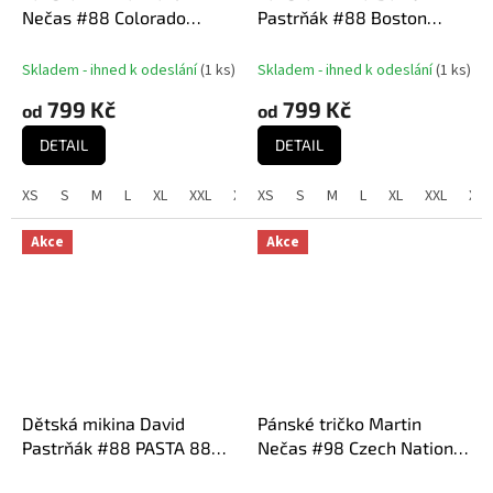
Nečas #88 Colorado
Pastrňák #88 Boston
Hockey Town Exclusive
Hockey Town Exclusive
Collection (Colorado
Collection (Boston Bruins
Skladem - ihned k odeslání
(
1 ks
)
Skladem - ihned k odeslání
(
1 ks
)
Avalanche NHL)
NHL)
799 Kč
799 Kč
od
od
DETAIL
DETAIL
XS
S
M
L
XL
XXL
XXXL
XS
S
M
L
XL
XXL
XXX
Akce
Akce
Dětská mikina David
Pánské tričko Martin
Pastrňák #88 PASTA 88
Nečas #98 Czech National
Exclusive Collection
Emblem 2025 Navy