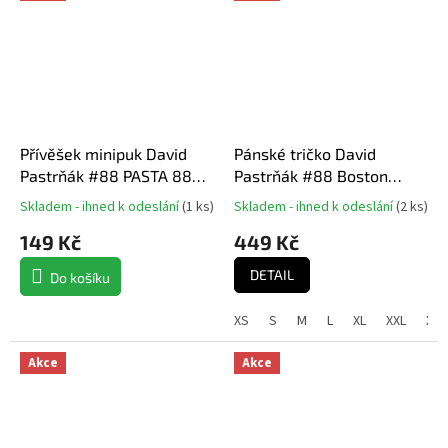
Přívěšek minipuk David
Pánské tričko David
Pastrňák #88 PASTA 88
Pastrňák #88 Boston
Exclusive Collection
Hockey Town Exclusive
Skladem - ihned k odeslání
(
1 ks
)
Skladem - ihned k odeslání
(
2 ks
)
Průměrné
Průměrné
Boston Bruins NHL
Collection (Boston Bruins
hodnocení
hodnocení
149 Kč
449 Kč
NHL)
produktu
produktu
je
je
DETAIL
Do košíku
5,0
5,0
z
z
XS
S
M
L
XL
XXL
XXX
5
5
hvězdiček.
hvězdiček.
Akce
Akce