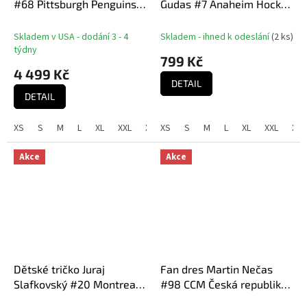
#68 Pittsburgh Penguins
Gudas #7 Anaheim Hockey
NHL Fanatics Breakaway
Town Exclusive Collection
Black
(Anaheim Ducks NHL)
Skladem v USA - dodání 3 - 4
Skladem - ihned k odeslání
(
2 ks
)
týdny
799 Kč
4 499 Kč
DETAIL
DETAIL
XS
S
M
L
XL
XXL
XXXL
XS
S
M
L
XL
XXL
XXX
Akce
Akce
Dětské tričko Juraj
Fan dres Martin Nečas
Slafkovský #20 Montreal
#98 CCM Česká republika
Hockey Town Exclusive
- bílý