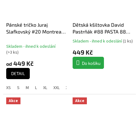
Pánské tričko Juraj
Dětská kšiltovka David
Slafkovský #20 Montreal
Pastrňák #88 PASTA 88
Hockey Town Exclusive
Exclusive Collection
Skladem - ihned k odeslání
(
1 ks
)
Průměrné
Collection (Montreal
Boston Bruins NHL
Skladem - ihned k odeslání
hodnocení
449 Kč
Canadiens NHL)
(
>3 ks
)
produktu
je
449 Kč
Do košíku
od
5,0
z
DETAIL
5
hvězdiček.
XS
S
M
L
XL
XXL
XXXL
Akce
Akce