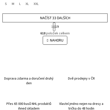
S
M
L
XL
XXL
NAČÍST 33 DALŠÍCH
S
1
19
t
O
r
618
položek celkem
v
á
l
NAHORU
n
á
k
d
o
v
a
á
c
n
í
í
p
r
v
Doprava zdarma a doručení druhý
Dvě prodejny v ČR
k
den
y
v
ý
p
Přes 65 000 kusů NHL produktů
Vlastní jméno nejen na dresy a
i
ihned skladem
trička do 48 hodin