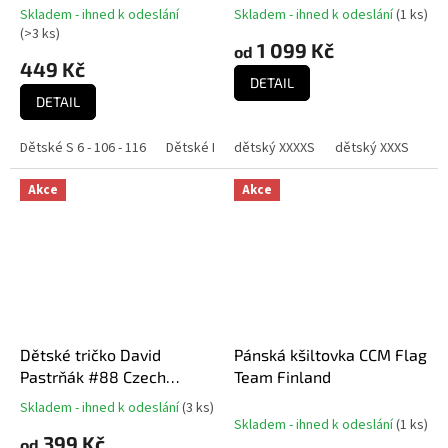
Collection (Montreal
Skladem - ihned k odeslání
Skladem - ihned k odeslání
(
1 ks
)
Canadiens NHL)
(
>3 ks
)
1 099 Kč
od
449 Kč
DETAIL
DETAIL
Dětské S 6 - 106 - 116
Dětské M 8 - 118 - 128
dětský XXXXS
Dětské L 10 - 130 - 140
dětský XXXS
dě
Akce
Akce
Dětské tričko David
Pánská kšiltovka CCM Flag
Pastrňák #88 Czech
Team Finland
National Emblem 2025
Skladem - ihned k odeslání
(
3 ks
)
Průměrné
Navy
Skladem - ihned k odeslání
(
1 ks
)
hodnocení
399 Kč
od