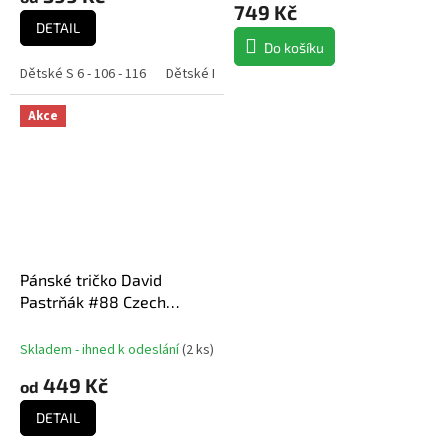
produktu
749 Kč
je
DETAIL
4,7
Do košíku
z
Dětské S 6 - 106 - 116
Dětské M 8 - 118 - 128
Dětské L 10 - 130 - 140
5
hvězdiček.
Akce
Pánské tričko David
Pastrňák #88 Czech
National Emblem 2025
Red
Skladem - ihned k odeslání
(
2 ks
)
449 Kč
od
DETAIL