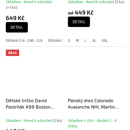
Boston Bruins NHL
Skladem - ihned k odeslání
Skladem - ihned k odeslání
(
3 ks
)
(
>3 ks
)
449 Kč
od
649 Kč
DETAIL
DETAIL
Dětské S 6 - 106 - 116
Dětské M 8 - 118 - 128
S
M
L
Dětské L 10 - 130 - 140
XL
XXL
Akce
Dětské tričko David
Pánský dres Colorado
Pastrňák #88 Boston
Avalanche NHL Martin
Hockey Town Exclusive
Nečas #88 Breakaway
Collection (Boston Bruins
Home
Skladem - ihned k odeslání
(
2 ks
)
Skladem v USA - dodání 3 - 4
NHL)
týdny