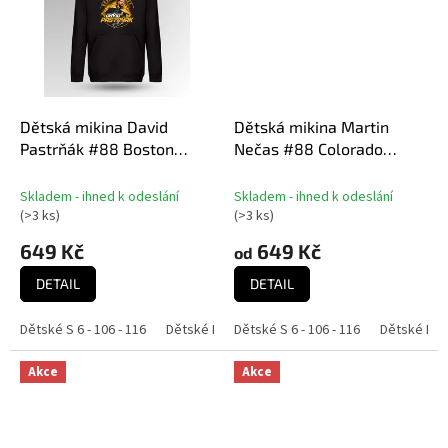
Dětská mikina David
Dětská mikina Martin
Pastrňák #88 Boston
Nečas #88 Colorado
Hockey Town Exclusive
Hockey Town Exclusive
Collection (Boston Bruins
Collection (Colorado
Skladem - ihned k odeslání
Skladem - ihned k odeslání
NHL)
Avalanche NHL)
(
>3 ks
)
(
>3 ks
)
649 Kč
649 Kč
od
DETAIL
DETAIL
Dětské S 6 - 106 - 116
Dětské M 8 - 118 - 128
Dětské S 6 - 106 - 116
Dětské L 10 - 130 - 140
Dětské M 8 
Akce
Akce