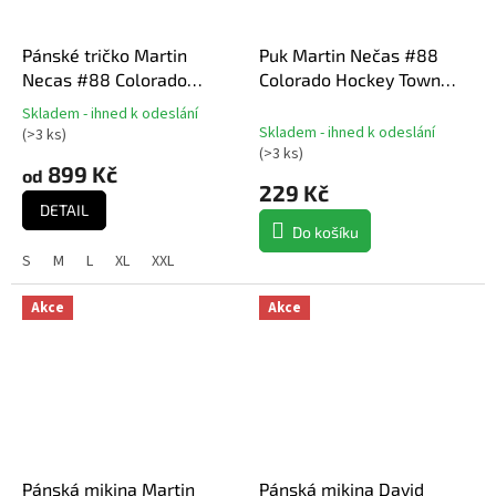
Pánské tričko Martin
Puk Martin Nečas #88
Necas #88 Colorado
Colorado Hockey Town
Avalanche NHL Name &
Exclusive Collection
Skladem - ihned k odeslání
Průměrné
Number T-Shirt
(Colorado Avalanche NHL)
Skladem - ihned k odeslání
(
>3 ks
)
hodnocení
(
>3 ks
)
produktu
899 Kč
od
je
229 Kč
5,0
DETAIL
z
Do košíku
5
S
M
L
XL
XXL
hvězdiček.
Akce
Akce
Pánská mikina Martin
Pánská mikina David