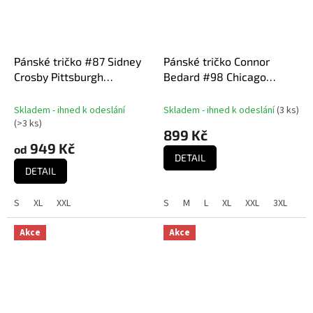
Pánské tričko #87 Sidney
Pánské tričko Connor
Crosby Pittsburgh
Bedard #98 Chicago
Penguins NHL Stack Logo
Blackhawks NHL Name &
Name & Number
Number Black T-shirt
Skladem - ihned k odeslání
Skladem - ihned k odeslání
(
3 ks
)
(
>3 ks
)
899 Kč
949 Kč
od
DETAIL
DETAIL
S
XL
XXL
S
M
L
XL
XXL
3XL
Akce
Akce