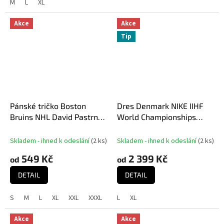
M
L
XL
Akce
Akce
Tip
Pánské tričko Boston
Dres Denmark NIKE IIHF
Bruins NHL David Pastrnak
World Championships
#88 Pasta Scores WHT
replica
500 Level
Skladem - ihned k odeslání
(
2 ks
)
Skladem - ihned k odeslání
(
2 ks
)
549 Kč
2 399 Kč
od
od
DETAIL
DETAIL
S
M
L
XL
XXL
XXXL
L
XL
Akce
Akce