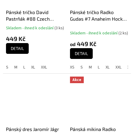
Pánské tričko David
Pánské tričko Radko
Pastrňák #88 Czech
Gudas #7 Anaheim Hockey
National Emblem 2025
Town Exclusive Collection
Skladem - ihned k odeslání
(
3 ks
)
Průměrné
Navy
(Anaheim Ducks NHL)
Skladem - ihned k odeslání
(
2 ks
)
hodnocení
449 Kč
produktu
449 Kč
od
je
DETAIL
5,0
DETAIL
z
5
S
M
L
XL
XXL
XS
S
M
L
XL
XXL
XXX
hvězdiček.
Akce
Pánský dres Jaromír Jágr
Pánská mikina Radko