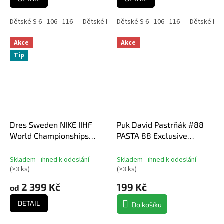
Dětské S 6 - 106 - 116
Dětské M 8 - 118 - 128
Dětské S 6 - 106 - 116
Dětské L 10 - 130 - 140
Dětské M 8 
Akce
Akce
Tip
Dres Sweden NIKE IIHF
Puk David Pastrňák #88
World Championships
PASTA 88 Exclusive
replica
Collection Boston Bruins
NHL
Skladem - ihned k odeslání
Skladem - ihned k odeslání
(
>3 ks
)
(
>3 ks
)
2 399 Kč
199 Kč
od
DETAIL
Do košíku