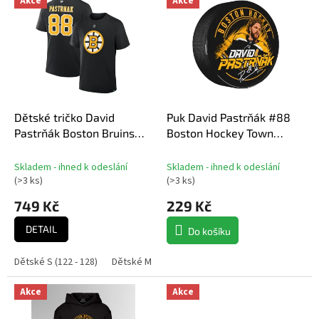
Akce
Akce
ý
n
Nejdražší
p
í
Nejprodávanější
i
p
s
r
Abecedně
p
o
r
d
o
u
d
Dětské tričko David
Puk David Pastrňák #88
k
u
Pastrňák Boston Bruins
Boston Hockey Town
t
k
NHL Flat Alt.Captains N&N
Exclusive Collection
ů
t
Tee
(Boston Bruins NHL)
Skladem - ihned k odeslání
Skladem - ihned k odeslání
ů
(
>3 ks
)
(
>3 ks
)
749 Kč
229 Kč
DETAIL
Do košíku
Dětské S (122 - 128)
Dětské M (140 - 146)
Dětské L (152 - 158)
Dě
Akce
Akce