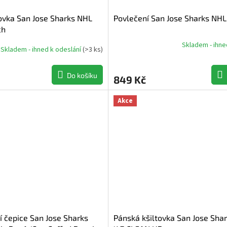
ovka San Jose Sharks NHL
Povlečení San Jose Sharks NHL
ch
Skladem - ihne
Skladem - ihned k odeslání
(
>3 ks
)
Průměrné
hodnocení
produktu
Do košíku
849 Kč
je
5,0
z
Akce
5
hvězdiček.
 čepice San Jose Sharks
Pánská kšiltovka San Jose Sha