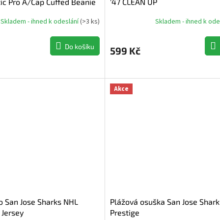
ic Pro A/Cap Cuffed Beanie
'47 CLEAN UP
Skladem - ihned k odeslání
(
>3 ks
)
Skladem - ihned k ode
Do košíku
599 Kč
Akce
o San Jose Sharks NHL
Plážová osuška San Jose Shar
 Jersey
Prestige