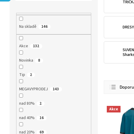
r
TRIČK
a
n
n
Na skladě
146
DRESY
í
p
a
Akce
132
n
SUVEN
e
Shark
l
Novinka
8
Tip
2
Ř
Dopor
a
MEGAVYPRODEJ
143
z
Nejlevn
e
nad 80%
2
V
n
Nejdra
Akce
ý
í
nad 40%
16
p
Nejpro
p
i
r
Abece
s
nad 20%
69