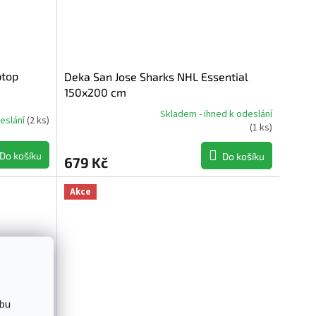
ptop
Deka San Jose Sharks NHL Essential
150x200 cm
Skladem - ihned k odeslání
deslání
(
2 ks
)
Průměrné
(
1 ks
)
hodnocení
produktu
Do košíku
Do košíku
679 Kč
je
5,0
z
Akce
5
hvězdiček.
bu