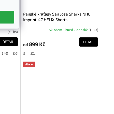
s NHL
Pánské kraťasy San Jose Sharks NHL
Imprint ’47 HELIX Shorts
d k odeslání
Skladem - ihned k odeslání
(
1 ks
)
(
>3 ks
)
DETAIL
DETAIL
899 Kč
od
- 146)
Dětské L (152 - 158)
S
2XL
Dětské XL (164 - 170)
Akce