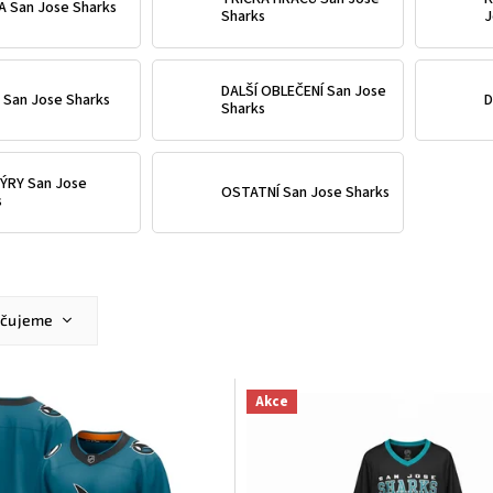
A San Jose Sharks
Sharks
J
DALŠÍ OBLEČENÍ San Jose
 San Jose Sharks
D
Sharks
ÝRY San Jose
OSTATNÍ San Jose Sharks
s
učujeme
ější
žší
Akce
dávanější
dně