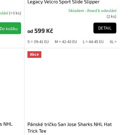
Legacy Velcro Sport Slide Slipper
Skladem - ihned k odeslání
slání
(
>3 ks
)
Průměrné
(
2 ks
)
hodnocení
produktu
DETAIL
Do košíku
599 Kč
od
je
5,0
S = 39-41 EU
M = 42-43 EU
L = 44-45 EU
XL = 46-48 EU
z
5
hvězdiček.
Akce
ks NHL
Pánské tričko San Jose Sharks NHL Hat
Trick Tee