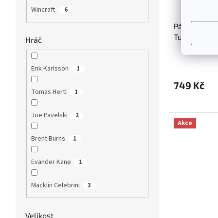
Wincraft
6
Pánská kšil
Tuscaloosa 
Hráč
Erik Karlsson
1
749 Kč
Tomas Hertl
1
Joe Pavelski
2
Akce
Brent Burns
1
Evander Kane
1
Macklin Celebrini
3
Velikost