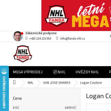
Přejít
Zákaznická podpora:
na
+420 224 223 003
info@fanda-nhl.cz
obsah
MEGA VÝPRODEJ
NHL
HVĚZDY NHL
Domů
NHL
SAN JOSE SHARKS
Logan Couture
P
Logan C
o
Cena
s
t
8
Kč
4499
Kč