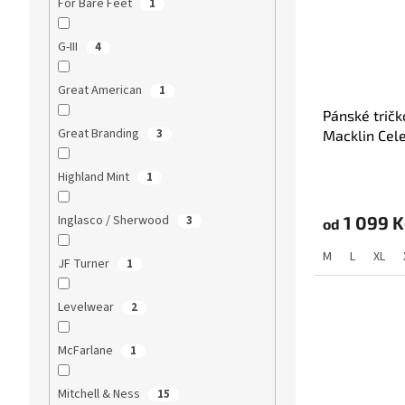
For Bare Feet
1
G-III
4
Great American
1
Pánské tričk
Great Branding
3
Macklin Cele
Name and Nu
Highland Mint
1
Inglasco / Sherwood
1 099 K
3
od
M
L
XL
JF Turner
1
Levelwear
2
McFarlane
1
Mitchell & Ness
15