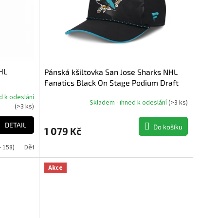
HL
Pánská kšiltovka San Jose Sharks NHL
Fanatics Black On Stage Podium Draft
2026 A-Frame Adjustable
d k odeslání
Skladem - ihned k odeslání
(
>3 ks
)
(
>3 ks
)
DETAIL
Do košíku
1 079 Kč
- 158)
Dětské XL (164 - 170)
Akce