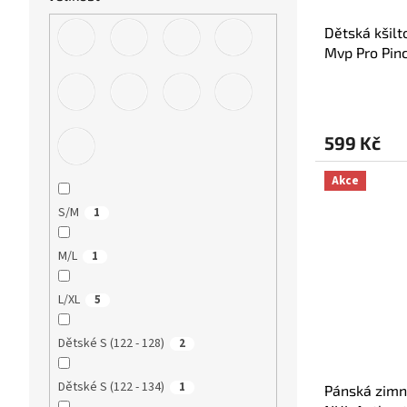
Dětská kšilt
Mvp Pro Pin
599 Kč
Akce
S/M
1
M/L
1
L/XL
5
Dětské S (122 - 128)
2
Dětské S (122 - 134)
1
Pánská zimní