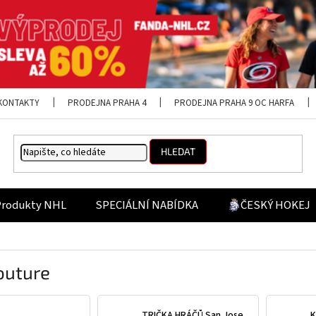
KONTAKTY
PRODEJNA PRAHA 4
PRODEJNA PRAHA 9 OC HARFA
HLEDAT
Produkty NHL
SPECIÁLNÍ NABÍDKA
ČESKÝ HOKEJ
outure
TRIČKA HRÁČŮ San Jose
K