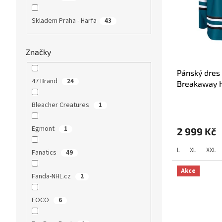
o
p
d
r
Skladem Praha - Harfa
43
u
o
k
d
t
u
Značky
ů
k
t
Pánský dres
47 Brand
24
ů
Breakaway H
Bleacher Creatures
Průměrné
1
hodnocení
produktu
Egmont
1
2 999 Kč
je
5,0
L
XL
XXL
z
Fanatics
49
5
hvězdiček.
Akce
Fanda-NHL.cz
2
FOCO
6