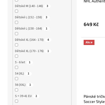
NHL Authent
Dětské M (140 - 146)
3
Dětské L (152 - 158)
3
649 Kč
Dětské L (158 - 164)
1
Dětské XL (164 - 170)
4
Akce
Dětské XL (170 - 176)
1
5 - 6 let
1
54 (XL)
1
56 (XXL)
1
S = 39-41 EU
Pánské tričk
2
Soccer Style