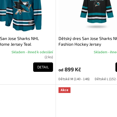
 San Jose Sharks NHL
Dětský dres San Jose Sharks N
ome Jersey Teal
Fashion Hockey Jersey
Skladem - ihned k odeslání
Skladem - ihne
Průměrné
(
2 ks
)
hodnocení
produktu
DETAIL
899 Kč
od
je
5,0
Dětské M (140 - 146)
Dětské L (152 
z
5
hvězdiček.
Akce