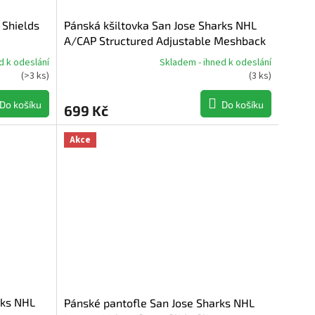
 Shields
Pánská kšiltovka San Jose Sharks NHL
A/CAP Structured Adjustable Meshback
d k odeslání
Skladem - ihned k odeslání
Průměrné
(
>3 ks
)
(
3 ks
)
hodnocení
produktu
Do košíku
Do košíku
699 Kč
je
5,0
z
Akce
5
hvězdiček.
rks NHL
Pánské pantofle San Jose Sharks NHL