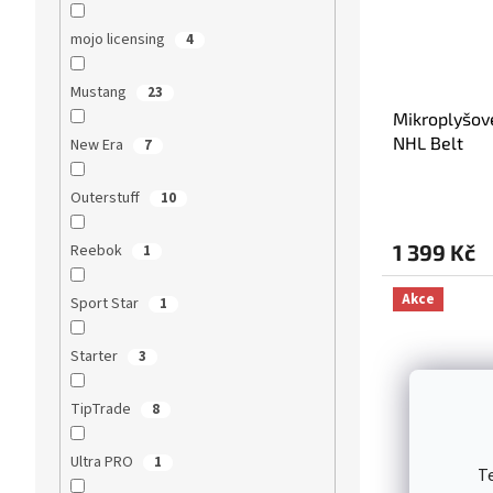
mojo licensing
4
Mustang
23
Mikroplyšov
NHL Belt
New Era
7
Outerstuff
10
1 399 Kč
Reebok
1
Akce
Sport Star
1
Starter
3
TipTrade
8
Ultra PRO
1
T