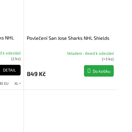
rks NHL
Povlečení San Jose Sharks NHL Shields
d k odeslání
Skladem - ihned k odeslání
Průměrné
(
2 ks
)
(
>3 ks
)
hodnocení
produktu
DETAIL
Do košíku
849 Kč
je
5,0
-45 EU
XL = 46-48 EU
z
5
hvězdiček.