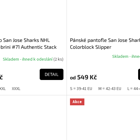
o San Jose Sharks NHL
Pánské pantofle San Jose Sha
brini #71 Authentic Stack
Colorblock Slipper
mber T-Shirt - Black
Skladem - ihne
Skladem - ihned k odeslání
(
2 ks
)
Průměrné
hodnocení
produktu
DETAIL
č
549 Kč
od
je
5,0
XXL
XXXL
S = 39-41 EU
M = 42-43 EU
L = 44
z
5
hvězdiček.
Akce