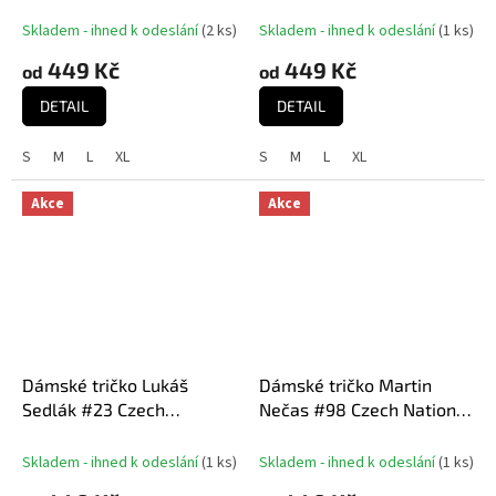
National Emblem 2025
National Emblem 2025
Red
White
Skladem - ihned k odeslání
(
2 ks
)
Skladem - ihned k odeslání
(
1 ks
)
449 Kč
449 Kč
od
od
DETAIL
DETAIL
S
M
L
XL
S
M
L
XL
Akce
Akce
Dámské tričko Lukáš
Dámské tričko Martin
Sedlák #23 Czech
Nečas #98 Czech National
National Emblem 2025
Emblem 2025 Navy
Red
Skladem - ihned k odeslání
(
1 ks
)
Skladem - ihned k odeslání
(
1 ks
)