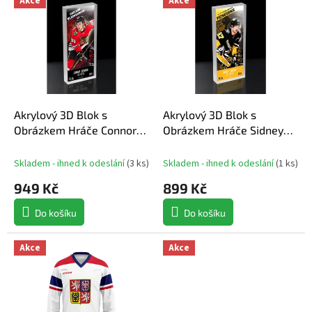
Akce
Akce
ý
n
Nejdražší
p
í
Nejprodávanější
i
p
s
r
Abecedně
p
o
r
d
o
u
d
Akrylový 3D Blok s
Akrylový 3D Blok s
k
u
Obrázkem Hráče Connor
Obrázkem Hráče Sidney
t
k
Bedard
Crosby
ů
t
Skladem - ihned k odeslání
(
3 ks
)
Skladem - ihned k odeslání
(
1 ks
)
ů
949 Kč
899 Kč
Do košíku
Do košíku
Akce
Akce