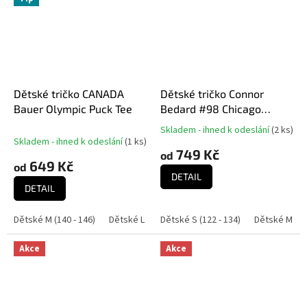
Dětské tričko CANADA
Dětské tričko Connor
Bauer Olympic Puck Tee
Bedard #98 Chicago
Blackhawks NHL Player
Skladem - ihned k odeslání
(
2 ks
)
Průměrné
Name & Number Black
Skladem - ihned k odeslání
(
1 ks
)
hodnocení
749 Kč
od
produktu
649 Kč
od
je
DETAIL
5,0
DETAIL
z
5
Dětské M (140 - 146)
Dětské L (152 - 158)
Dětské S (122 - 134)
Dětské M (13
hvězdiček.
Akce
Akce