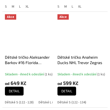
S
M
L
XL
S
M
L
XL
Akce
Akce
Dětské tričko Aleksander
Dětské tričko Anaheim
Barkov #16 Florida
Ducks NHL Trevor Zegras
Panthers NHL 2024
Stanley Cup Champions
Skladem - ihned k odeslání
(
1 ks
)
Skladem - ihned k odeslání
(
1 ks
)
Name & Number
649 Kč
599 Kč
od
od
DETAIL
DETAIL
Dětské S (122 - 128)
Dětské L (152 - 158)
Dětské S (122 - 134)
Dětské XL (164 - 170)