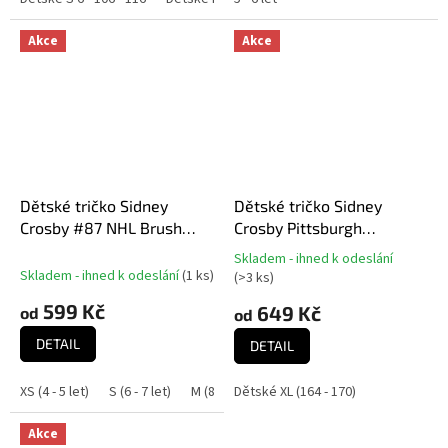
Akce
Akce
Dětské tričko Sidney
Dětské tričko Sidney
Crosby #87 NHL Brush
Crosby Pittsburgh
500 Level
Penguins NHL Flat
Skladem - ihned k odeslání
Průměrné
Captains N&N Ctn Tee
Skladem - ihned k odeslání
(
1 ks
)
(
>3 ks
)
hodnocení
599 Kč
produktu
649 Kč
od
od
je
DETAIL
5,0
DETAIL
z
5
XS (4 - 5 let)
S (6 - 7 let)
M (8 - 9 let)
Dětské XL (164 - 170)
L (10 - 11 let)
XL (12 - 14 let
hvězdiček.
Akce