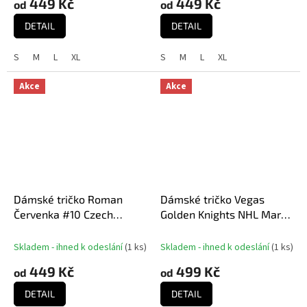
449 Kč
449 Kč
od
od
DETAIL
DETAIL
S
M
L
XL
S
M
L
XL
Akce
Akce
Dámské tričko Roman
Dámské tričko Vegas
Červenka #10 Czech
Golden Knights NHL Mark
National Emblem 2025
Stone 2023 Stanley Cup
Red
Champions Authentic
Skladem - ihned k odeslání
(
1 ks
)
Skladem - ihned k odeslání
(
1 ks
)
Stack Player Name &
449 Kč
499 Kč
od
od
Number V-Neck
DETAIL
DETAIL