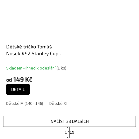
Dětské tričko Tomáš
Nosek #92 Stanley Cup
Champion 2025 Florida
Panthers NHL Navy
Skladem - ihned k odeslání
(
1 ks
)
149 Kč
od
DETAIL
Dětské M (140 - 146)
Dětské XL (164 - 170)
NAČÍST 33 DALŠÍCH
S
1
19
t
O