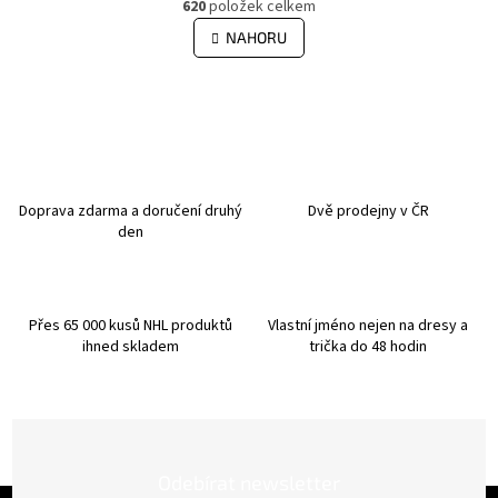
r
620
položek celkem
v
á
l
NAHORU
n
á
k
d
o
v
a
á
c
n
í
í
p
r
v
Doprava zdarma a doručení druhý
Dvě prodejny v ČR
k
den
y
v
ý
p
Přes 65 000 kusů NHL produktů
Vlastní jméno nejen na dresy a
i
ihned skladem
trička do 48 hodin
s
u
Odebírat newsletter
Z