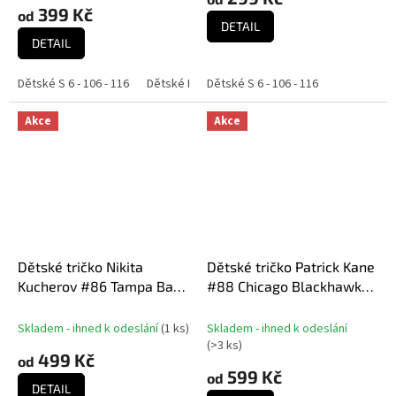
399 Kč
od
DETAIL
DETAIL
Dětské S 6 - 106 - 116
Dětské M 8 - 118 - 128
Dětské S 6 - 106 - 116
Dětské L 10 - 130 - 140
Akce
Akce
Dětské tričko Nikita
Dětské tričko Patrick Kane
Kucherov #86 Tampa Bay
#88 Chicago Blackhawks
Lightning NHL Name
NHL Name Number
Number
Skladem - ihned k odeslání
(
1 ks
)
Skladem - ihned k odeslání
(
>3 ks
)
499 Kč
od
599 Kč
od
DETAIL