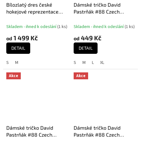
Bílozlatý dres české
Dámské tričko David
hokejové reprezentace
Pastrňák #88 Czech
Ondřej Palát #18 MISTŘI
National Emblem 2025
2024 CCM Fandres replica
Navy
Skladem - ihned k odeslání
(
1 ks
)
Skladem - ihned k odeslání
(
1 ks
)
1 499 Kč
449 Kč
od
od
DETAIL
DETAIL
S
M
S
M
L
XL
Akce
Akce
Dámské tričko David
Dámské tričko David
Pastrňák #88 Czech
Pastrňák #88 Czech