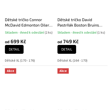
Dětské tričko Connor
Dětské tričko David
McDavid Edmonton Oilers
Pastrňák Boston Bruins
NHL Captains Name and
NHL Flat Alt.Captains N&N
Skladem - ihned k odeslání
(
2 ks
)
Skladem - ihned k odeslání
(
1 ks
)
Průměrné
Průměrné
Number
Tee
hodnocení
hodnocení
699 Kč
749 Kč
od
od
produktu
produktu
je
je
DETAIL
DETAIL
5,0
5,0
z
z
Dětské XL (170 - 176)
Dětské XL (164 - 170)
5
5
hvězdiček.
hvězdiček.
Akce
Akce