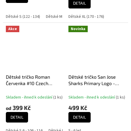
DETAIL
Dětské S (122 - 134)
Dětské M (136 - 152)
Dětské XL (170 - 176)
Dětské L (158 - 164)
Dě
Akce
Novinka
Dětské tričko Roman
Dětské tričko San Jose
Červenka #10 Czech
Sharks Primary Logo -
National Emblem 2025
Předškolní
Navy
Skladem - ihned k odeslání
(
1 ks
)
Skladem - ihned k odeslání
(
1 ks
)
399 Kč
499 Kč
od
DETAIL
DETAIL
Dětské S 6 - 106 - 116
Dětské M 8 - 118 - 128
5 - 6 let
Dětské L 10 - 130 - 140