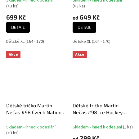
Skladem - ihned k odeslání
Skladem - ihned k odeslání
Průměrné
Průměrné
& Number Ctn Tee
Tee
(
>3 ks
)
(
>3 ks
)
hodnocení
hodnocení
produktu
produktu
699 Kč
649 Kč
od
je
je
5,0
DETAIL
5,0
DETAIL
z
z
5
5
Dětské XL (164 - 170)
Dětské XL (164 - 170)
hvězdiček.
hvězdiček.
Akce
Akce
Dětské tričko Martin
Dětské tričko Martin
Nečas #98 Czech National
Nečas #98 Ice Hockey
Emblem 2025 Navy
World Championship
Czechia MS 2024
Skladem - ihned k odeslání
Skladem - ihned k odeslání
(
1 ks
)
(
>3 ks
)
299 Kč
od