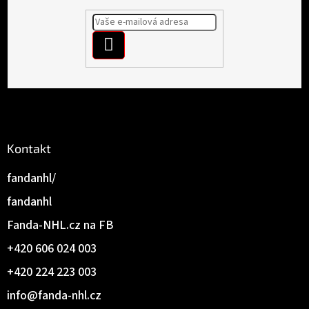
á
p
PŘIHLÁSIT
a
t
SE
í
Kontakt
fandanhl/
fandanhl
Fanda-NHL.cz na FB
+420 606 024 003
+420 224 223 003
info
@
fanda-nhl.cz