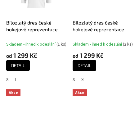
Bílozlatý dres české
Bílozlatý dres české
hokejové reprezentace
hokejové reprezentace
David Pastrňák #88
Dominik Kubalík #81
MISTŘI 2024 CCM Fandres
MISTŘI 2024 CCM Fandres
Skladem - ihned k odeslání
(
1 ks
)
Skladem - ihned k odeslání
(
2 ks
)
replica
replica
1 299 Kč
1 299 Kč
od
od
DETAIL
DETAIL
S
L
S
XL
Akce
Akce