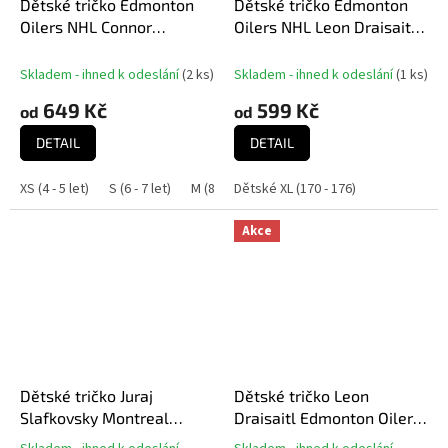
Dětské tričko Edmonton
Dětské tričko Edmonton
Oilers NHL Connor
Oilers NHL Leon Draisaitl
McDavid #97 Brush WHT
Player T-Shirt
500 Level
Skladem - ihned k odeslání
(
2 ks
)
Skladem - ihned k odeslání
(
1 ks
)
649 Kč
599 Kč
od
od
DETAIL
DETAIL
XS (4 - 5 let)
S (6 - 7 let)
M (8 - 9 let)
Dětské XL (170 - 176)
L (10 - 11 let)
XL (12 - 14 let
Akce
Dětské tričko Juraj
Dětské tričko Leon
Slafkovsky Montreal
Draisaitl Edmonton Oilers
Canadiens NHL Flat Name
NHL Flat Alt.Captains N&N