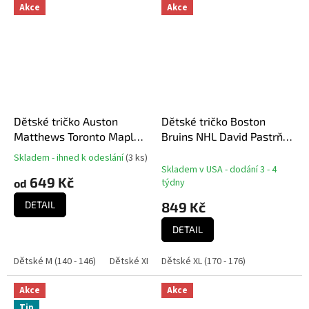
Akce
Akce
Dětské tričko Auston
Dětské tričko Boston
Matthews Toronto Maple
Bruins NHL David Pastrňák
Leafs NHL Flat N&N Ctn
#88 Player Name &
Skladem - ihned k odeslání
(
3 ks
)
Průměrné
Tee
Number
Skladem v USA - dodání 3 - 4
hodnocení
649 Kč
týdny
od
produktu
je
DETAIL
849 Kč
5,0
z
DETAIL
5
hvězdiček.
Dětské M (140 - 146)
Dětské XL (164 - 170)
Dětské XL (170 - 176)
Akce
Akce
Tip