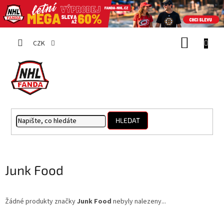
Přejít
NÁKUP
na
CZK
obsah
KOŠÍK
HLEDAT
Junk Food
Žádné produkty značky
Junk Food
nebyly nalezeny...