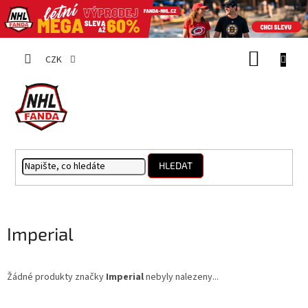
Přejít
NÁKUP
na
CZK
obsah
KOŠÍK
HLEDAT
Imperial
Žádné produkty značky
Imperial
nebyly nalezeny...