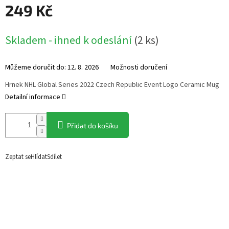
249 Kč
Měrná
Skladem - ihned k odeslání
(
2 ks
)
cena:
Můžeme doručit do:
12. 8. 2026
Možnosti doručení
Hrnek NHL Global Series 2022 Czech Republic Event Logo Ceramic Mug
Detailní informace
Přidat do košíku
Zeptat se
Hlídat
Sdílet