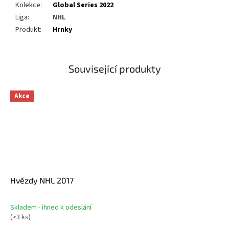
Kolekce
:
Global Series 2022
Liga
:
NHL
Produkt
:
Hrnky
Související produkty
Akce
Hvězdy NHL 2017
Skladem - ihned k odeslání
Průměrné
(
>3 ks
)
hodnocení