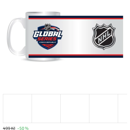
499 Kč
–50 %