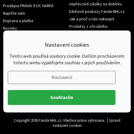
nepřevzetí zásilky na dobírku
Prodejna PRAHA 9 OC HARFA
Dárkové poukazy Fanda-NHL.cz
Napište nám
Jak a proč u nás nakoupit
Doprava a platba
Produkty z oficiálního
Novinky
shop.nhl.com
Hodnocení obchodu
Velikosti
Obchodní podmínky
Nastavení cookies
Výměna nebo vrácení zboží
Tento web používá soubory cookie. Dalším procházením
tohoto webu vyjadřujete souhlas s jejich používáním.
Nastavení
Souhlasím
Copyright 2026
Fanda-NHL.cz
. Všechna práva vyhrazena.
Upravit
nastavení cookies