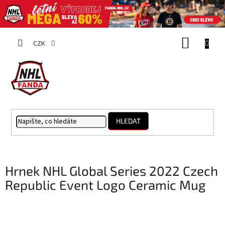
Přejít
NÁKUP
na
CZK
obsah
KOŠÍK
HLEDAT
Hrnek NHL Global Series 2022 Czech
Republic Event Logo Ceramic Mug