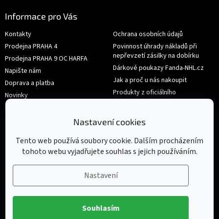
Informace pro Vás
Kontakty
Ochrana osobních údajů
Prodejna PRAHA 4
Povinnost úhrady nákladů při
nepřevzetí zásilky na dobírku
Prodejna PRAHA 9 OC HARFA
Dárkové poukazy Fanda-NHL.cz
Napište nám
Jak a proč u nás nakoupit
Doprava a platba
Produkty z oficiálního
Novinky
shop.nhl.com
Hodnocení obchodu
Velikosti
Obchodní podmínky
Nastavení cookies
Výměna nebo vrácení zboží
Tento web používá soubory cookie. Dalším procházením
tohoto webu vyjadřujete souhlas s jejich používáním.
Nastavení
Souhlasím