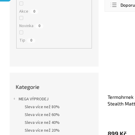
Ř
r
Dopor
a
a
Akce
0
z
n
Nejlevn
e
n
V
Novinka
0
n
Nejdra
í
ý
í
p
p
Nejpro
p
Tip
a
0
i
r
Abece
n
s
o
e
p
d
l
r
u
o
k
d
t
Přeskočit
u
ů
Kategorie
kategorie
k
t
Termohrnek 
MEGA VÝPRODEJ
ů
Stealth Mat
Sleva více než 80%
Sleva více než 60%
Sleva více než 40%
Sleva více než 20%
899 Kč