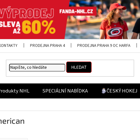
KONTAKTY
PRODEJNA PRAHA 4
PRODEJNA PRAHA 9 OC HARFA
HLEDAT
Produkty NHL
SPECIÁLNÍ NABÍDKA
ČESKÝ HOKEJ
merican