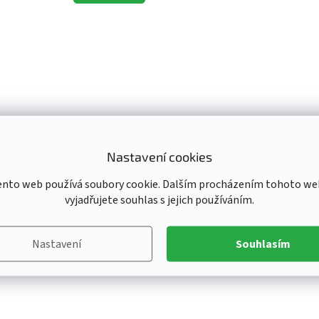
O
v
l
á
d
a
c
í
p
r
Nastavení cookies
v
k
ento web používá soubory cookie. Dalším procházením tohoto we
y
vyjadřujete souhlas s jejich používáním.
v
ý
p
Nastavení
Souhlasím
i
s
u