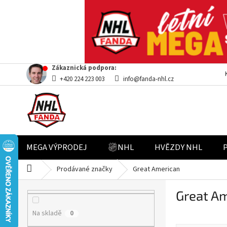
Přejít
Zákaznická podpora:
na
+420 224 223 003
info@fanda-nhl.cz
obsah
MEGA VÝPRODEJ
NHL
HVĚZDY NHL
Domů
Prodávané značky
Great American
P
Great A
o
s
Na skladě
0
t