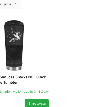
učujeme
ější
žší
dávanější
dně
San Jose Sharks NHL Black
te Tumbler
Skladem v USA - dodání 3 - 4 týdny
Do košíku