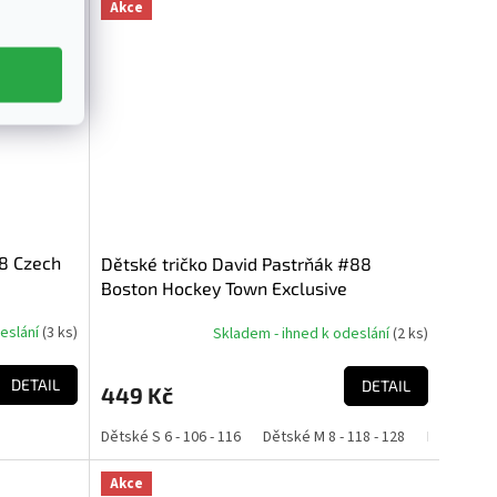
Akce
98 Czech
Dětské tričko David Pastrňák #88
Boston Hockey Town Exclusive
Collection (Boston Bruins NHL)
deslání
(
3 ks
)
Skladem - ihned k odeslání
(
2 ks
)
DETAIL
DETAIL
449 Kč
42 - 152
Dětské S 6 - 106 - 116
Dětské M 8 - 118 - 128
Dětské L 10
Akce