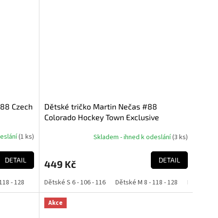
#88 Czech
Dětské tričko Martin Nečas #88
Colorado Hockey Town Exclusive
Collection (Colorado Avalanche NHL)
deslání
(
1 ks
)
Skladem - ihned k odeslání
(
3 ks
)
DETAIL
DETAIL
449 Kč
118 - 128
Dětské L 10 - 130 - 140
Dětské S 6 - 106 - 116
Dětské XL 12 - 142 - 152
Dětské M 8 - 118 - 128
Dětské L 10
Akce