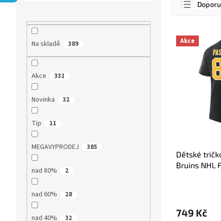
r
Dopor
a
a
z
n
Nejlevn
e
n
V
n
Nejdra
Akce
Na skladě
389
í
ý
í
p
p
Nejpro
p
a
i
r
Abece
Akce
331
n
s
o
e
p
d
l
r
Novinka
32
u
o
k
d
Tip
11
t
u
ů
k
MEGAVYPRODEJ
385
t
Dětské tričk
ů
Bruins NHL F
nad 80%
2
nad 60%
28
749 Kč
nad 40%
32