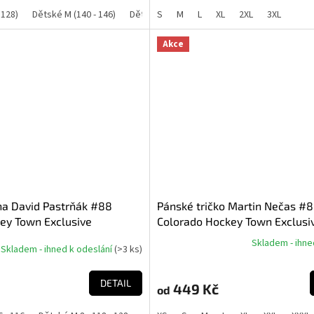
 128)
Dětské M (140 - 146)
Dětské L (152 - 158)
S
M
L
XL
Dětské XL (164 - 170)
2XL
3XL
Akce
na David Pastrňák #88
Pánské tričko Martin Nečas #
ey Town Exclusive
Colorado Hockey Town Exclusi
Boston Bruins NHL)
Collection (Colorado Avalanch
Skladem - ihne
Skladem - ihned k odeslání
(
>3 ks
)
Průměrné
hodnocení
produktu
DETAIL
449 Kč
od
je
5,0