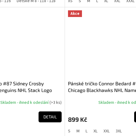
6 - 116
Dětské M 8 - 118 - 128
Dětské L 10 - 130 - 140
XS
S
M
L
XL
Dětské XL 12 - 1
XXL
XXXL
z
5
hvězdiček.
Akce
o #87 Sidney Crosby
Pánské tričko Connor Bedard 
Penguins NHL Stack Logo
Chicago Blackhawks NHL Nam
mber
Number Black T-shirt
Skladem - ihned k odeslání
(
>3 ks
)
Skladem - ihned k o
DETAIL
899 Kč
S
M
L
XL
XXL
3XL