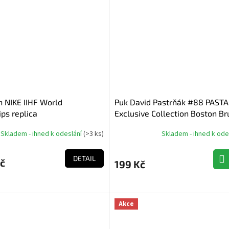
 NIKE IIHF World
Puk David Pastrňák #88 PASTA
ps replica
Exclusive Collection Boston B
Skladem - ihned k odeslání
(
>3 ks
)
Skladem - ihned k ode
DETAIL
č
199 Kč
Akce