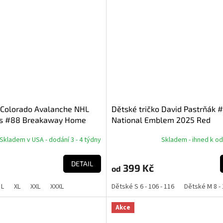
 Colorado Avalanche NHL
Dětské tričko David Pastrňák 
as #88 Breakaway Home
National Emblem 2025 Red
Skladem v USA - dodání 3 - 4 týdny
Skladem - ihned k o
DETAIL
399 Kč
od
L
XL
XXL
XXXL
Dětské S 6 - 106 - 116
Dětské M 8 - 
Akce