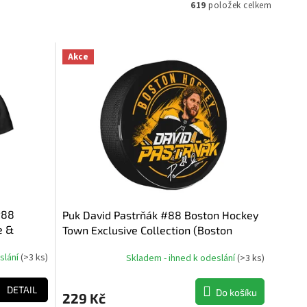
619
položek celkem
Akce
#88
Puk David Pastrňák #88 Boston Hockey
e &
Town Exclusive Collection (Boston
Bruins NHL)
slání
(
>3 ks
)
Skladem - ihned k odeslání
(
>3 ks
)
DETAIL
Do košíku
229 Kč