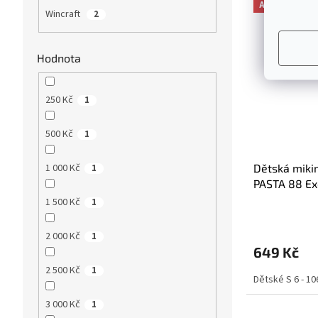
Akce
Wincraft
2
Hodnota
250 Kč
1
500 Kč
1
1 000 Kč
Dětská miki
1
PASTA 88 Exc
Bruins NHL
1 500 Kč
1
2 000 Kč
1
649 Kč
2 500 Kč
1
Dětské S 6 - 10
3 000 Kč
1