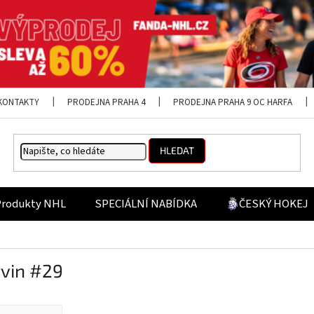
KONTAKTY
PRODEJNA PRAHA 4
PRODEJNA PRAHA 9 OC HARFA
HLEDAT
Produkty NHL
SPECIÁLNÍ NABÍDKA
ČESKÝ HOKEJ
tvin #29