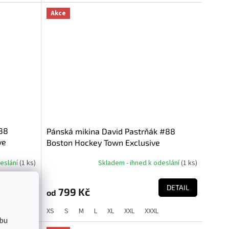
5
hvězdiček.
Akce
88
Pánská mikina David Pastrňák #88
ve
Boston Hockey Town Exclusive
e NHL)
Collection (Boston Bruins NHL)
deslání
(
1 ks
)
Skladem - ihned k odeslání
(
1 ks
)
DETAIL
DETAIL
799 Kč
od
XS
S
M
L
XL
XXL
XXXL
bu