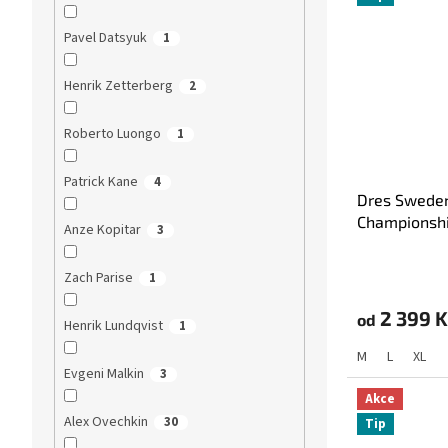
Pavel Datsyuk
1
Henrik Zetterberg
2
Roberto Luongo
1
Patrick Kane
4
Dres Sweden
Championshi
Anze Kopitar
3
Zach Parise
1
2 399 K
od
Henrik Lundqvist
1
M
L
XL
Evgeni Malkin
3
Akce
Alex Ovechkin
30
Tip