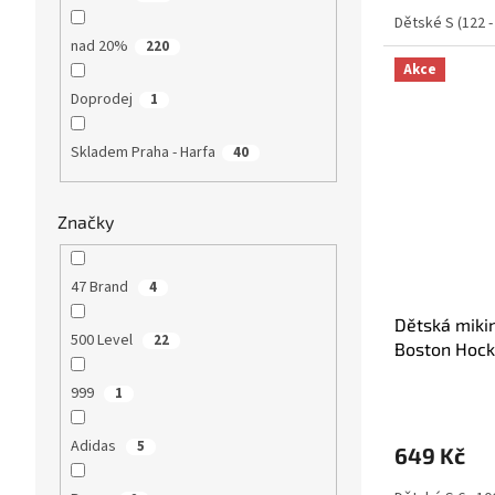
Dětské S (122 -
nad 20%
220
Akce
Doprodej
1
Skladem Praha - Harfa
40
Značky
47 Brand
4
Dětská miki
500 Level
22
Boston Hock
Collection (
999
1
Adidas
5
649 Kč