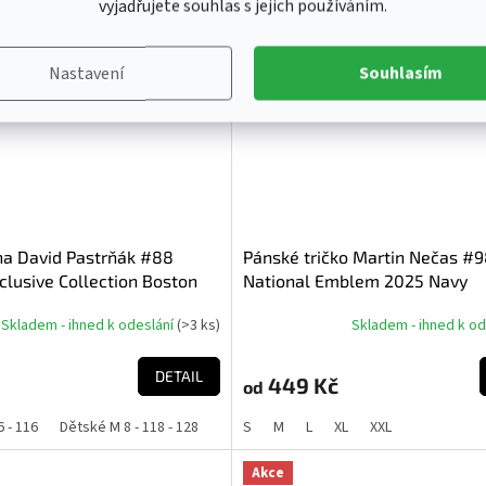
vyjadřujete souhlas s jejich používáním.
Akce
Nastavení
Souhlasím
na David Pastrňák #88
Pánské tričko Martin Nečas #
lusive Collection Boston
National Emblem 2025 Navy
Skladem - ihned k odeslání
(
>3 ks
)
Skladem - ihned k o
DETAIL
449 Kč
od
6 - 116
Dětské M 8 - 118 - 128
Dětské L 10 - 130 - 140
S
M
L
XL
XXL
Dětské XL 12 - 1
Akce