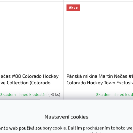
Akce
Nečas #88 Colorado Hockey
Pánská mikina Martin Nečas #
ve Collection (Colorado
Colorado Hockey Town Exclusi
NHL)
Collection (Colorado Avalanch
Skladem - ihned k odeslání
(
>3 ks
)
Skladem - ihned k o
Do košíku
799 Kč
od
Nastavení cookies
XS
S
M
L
XL
XXL
XXXL
ento web používá soubory cookie. Dalším procházením tohoto we