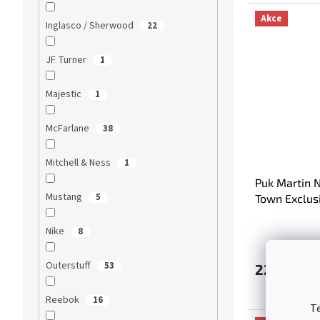
Akce
Inglasco / Sherwood
22
JF Turner
1
Majestic
1
McFarlane
38
Mitchell & Ness
1
Puk Martin 
Mustang
5
Town Exclusi
Avalanche 
Nike
8
Outerstuff
53
229 Kč
Reebok
16
T