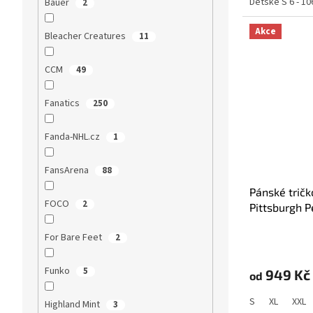
Dětské S 6 - 10
Bauer
2
Akce
Bleacher Creatures
11
CCM
49
Fanatics
250
Fanda-NHL.cz
1
FansArena
88
Pánské tričk
FOCO
2
Pittsburgh 
Name & Nu
For Bare Feet
2
Funko
5
949 Kč
od
S
XL
XXL
Highland Mint
3