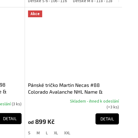
42 - 152
Dětské S 6 - 106 - 116
Dětské M 8 - 118 - 128
Dětské L 10
Akce
#98
Pánské tričko Martin Necas #88
e &
Colorado Avalanche NHL Name &
Number T-Shirt
Skladem - ihned k odeslání
deslání
(
3 ks
)
Průměrné
(
>3 ks
)
hodnocení
produktu
DETAIL
DETAIL
899 Kč
od
je
5,0
S
M
L
XL
XXL
z