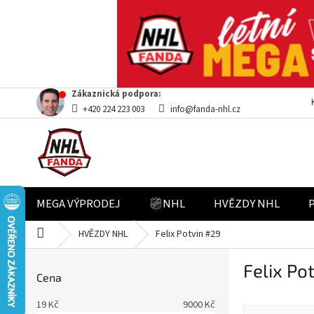
Přejít
Zákaznická podpora:
na
+420 224 223 003
info@fanda-nhl.cz
obsah
MEGA VÝPRODEJ
NHL
HVĚZDY NHL
Domů
HVĚZDY NHL
Felix Potvin #29
P
Felix Po
o
Cena
s
t
19
Kč
9000
Kč
Ř