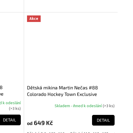
Akce
88
Dětská mikina Martin Nečas #88
ve
Colorado Hockey Town Exclusive
e NHL)
Collection (Colorado Avalanche NHL)
d k odeslání
Skladem - ihned k odeslání
(
>3 ks
)
(
>3 ks
)
DETAIL
DETAIL
649 Kč
od