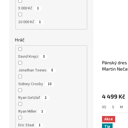
5 000 Kč
1
10 000 Kč
1
Hráč
David Krejci
3
Pánský dres
Martin Neč
Jonathan Toews
5
Sidney Crosby
13
4 499 Kč
Ryan Getzlaf
2
XS
S
M
Ryan Miller
1
Akce
Eric Staal
1
Tip