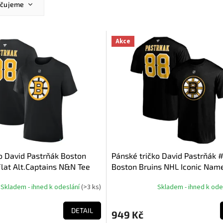
učujeme
ější
žší
Akce
dávanější
dně
o David Pastrňák Boston
Pánské tričko David Pastrňák 
lat Alt.Captains N&N Tee
Boston Bruins NHL Iconic Nam
Number Graphic
Skladem - ihned k odeslání
(
>3 ks
)
Skladem - ihned k ode
DETAIL
949 Kč