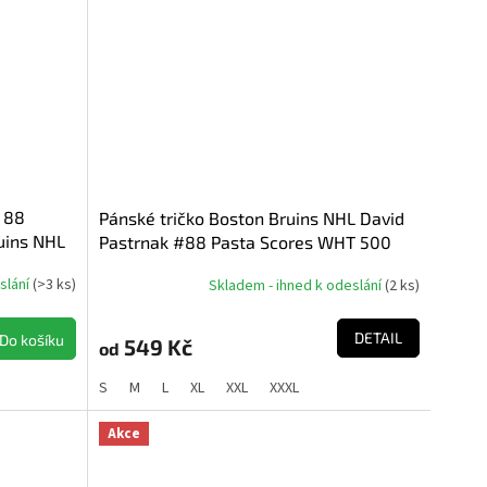
 88
Pánské tričko Boston Bruins NHL David
ruins NHL
Pastrnak #88 Pasta Scores WHT 500
Level
slání
(
>3 ks
)
Skladem - ihned k odeslání
(
2 ks
)
DETAIL
Do košíku
549 Kč
od
S
M
L
XL
XXL
XXXL
Akce