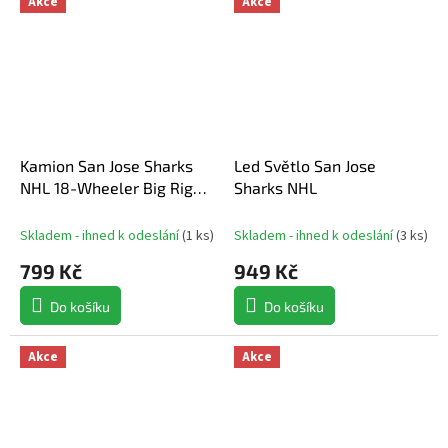
Akce
Akce
Kamion San Jose Sharks
Led Světlo San Jose
NHL 18-Wheeler Big Rig
Sharks NHL
Truck Black
Skladem - ihned k odeslání
(
1 ks
)
Skladem - ihned k odeslání
(
3 ks
)
799 Kč
949 Kč
Do košíku
Do košíku
Akce
Akce