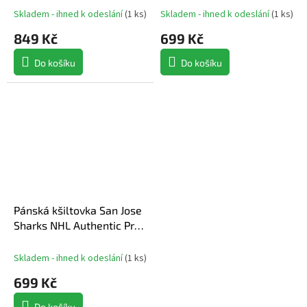
Crown Adj Cap
Adjustable Cap
Skladem - ihned k odeslání
(
1 ks
)
Skladem - ihned k odeslání
(
1 ks
)
849 Kč
699 Kč
Do košíku
Do košíku
Pánská kšiltovka San Jose
Sharks NHL Authentic Pro
Locker
Skladem - ihned k odeslání
(
1 ks
)
699 Kč
Do košíku