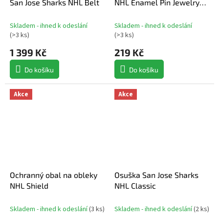
San Jose Sharks NHL Belt
NHL Enamel Pin Jewelry
Card
Skladem - ihned k odeslání
Skladem - ihned k odeslání
(
>3 ks
)
(
>3 ks
)
1 399 Kč
219 Kč
Do košíku
Do košíku
Akce
Akce
Ochranný obal na obleky
Osuška San Jose Sharks
NHL Shield
NHL Classic
Skladem - ihned k odeslání
(
3 ks
)
Skladem - ihned k odeslání
(
2 ks
)