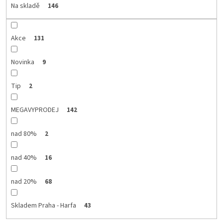
d
Na skladě
146
u
k
t
Akce
131
ů
Novinka
9
Tip
2
MEGAVYPRODEJ
142
nad 80%
2
nad 40%
16
nad 20%
68
Skladem Praha - Harfa
43