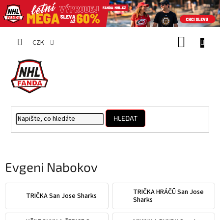
Přejít
NÁKUP
na
CZK
obsah
KOŠÍK
HLEDAT
Evgeni Nabokov
TRIČKA HRÁČŮ San Jose
TRIČKA San Jose Sharks
Sharks