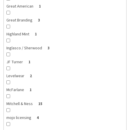
Great American
1
Great Branding
3
Highland Mint
1
Inglasco / Sherwood
3
JF Turner
1
Levelwear
2
McFarlane
1
Mitchell & Ness
15
mojo licensing
4