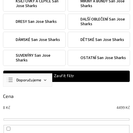
KŠILTOVKY A ČEPICE San
MIKINY A BUNDY San Jose
Jose Sharks
Sharks
DALŠÍ OBLEČENÍ San Jose
DRESY San Jose Sharks
Sharks
DÁMSKÉ San Jose Sharks
DĚTSKÉ San Jose Sharks
SUVENÝRY San Jose
OSTATNÍ San Jose Sharks
Sharks
Ř
Zavřít filtr
Doporučujeme
a
z
Nejlevnější
e
Cena
n
Nejdražší
8
Kč
4499
Kč
í
Nejprodávanější
p
r
Abecedně
o