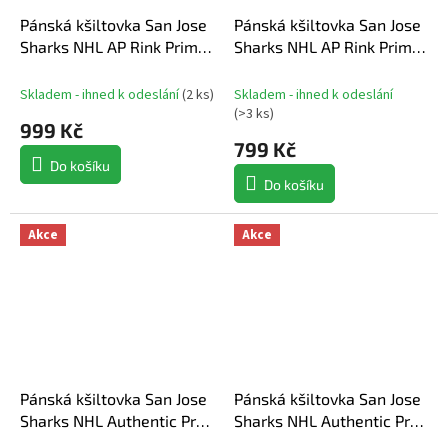
Pánská kšiltovka San Jose
Pánská kšiltovka San Jose
Sharks NHL AP Rink Prime
Sharks NHL AP Rink Prime
Structured Mid Crown Adj.
Unstructured Adj.
Squarevisor Snapback
Snapbuckle
Skladem - ihned k odeslání
(
2 ks
)
Skladem - ihned k odeslání
(
>3 ks
)
999 Kč
799 Kč
Do košíku
Do košíku
Akce
Akce
Pánská kšiltovka San Jose
Pánská kšiltovka San Jose
Sharks NHL Authentic Pro
Sharks NHL Authentic Pro
A/Cap Structured Mid-
Home Ice Structured