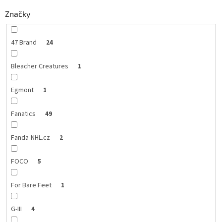
Značky
47 Brand
24
Bleacher Creatures
1
Egmont
1
Fanatics
49
Fanda-NHL.cz
2
FOCO
5
For Bare Feet
1
G-III
4