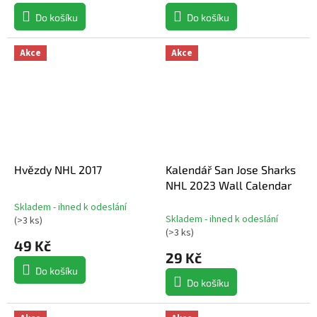
Do košíku
Do košíku
Akce
Akce
Hvězdy NHL 2017
Kalendář San Jose Sharks
NHL 2023 Wall Calendar
Skladem - ihned k odeslání
Průměrné
Skladem - ihned k odeslání
(
>3 ks
)
hodnocení
(
>3 ks
)
produktu
49 Kč
je
29 Kč
5,0
Do košíku
z
Do košíku
5
hvězdiček.