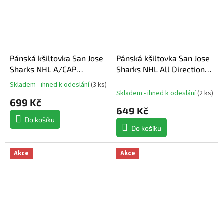
Pánská kšiltovka San Jose
Pánská kšiltovka San Jose
Sharks NHL A/CAP
Sharks NHL All Directions
Structured Adjustable
Snapback
Skladem - ihned k odeslání
(
3 ks
)
Průměrné
Meshback
Skladem - ihned k odeslání
(
2 ks
)
hodnocení
699 Kč
produktu
649 Kč
je
Do košíku
5,0
Do košíku
z
5
hvězdiček.
Akce
Akce