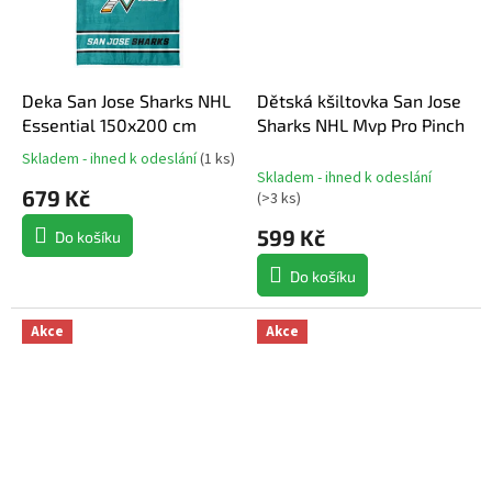
Deka San Jose Sharks NHL
Dětská kšiltovka San Jose
Essential 150x200 cm
Sharks NHL Mvp Pro Pinch
Skladem - ihned k odeslání
(
1 ks
)
Průměrné
Skladem - ihned k odeslání
hodnocení
679 Kč
(
>3 ks
)
produktu
je
599 Kč
Do košíku
5,0
z
Do košíku
5
hvězdiček.
Akce
Akce