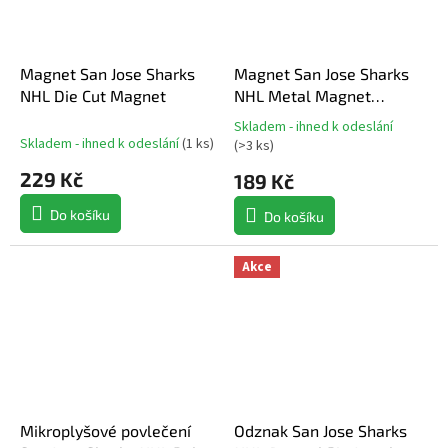
Magnet San Jose Sharks
Magnet San Jose Sharks
NHL Die Cut Magnet
NHL Metal Magnet
MASCOT
Skladem - ihned k odeslání
Průměrné
Skladem - ihned k odeslání
(
1 ks
)
(
>3 ks
)
hodnocení
229 Kč
produktu
189 Kč
je
5,0
Do košíku
Do košíku
z
5
Akce
hvězdiček.
Mikroplyšové povlečení
Odznak San Jose Sharks