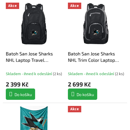
V
Akce
Akce
ý
p
i
s
p
r
o
d
Batoh San Jose Sharks
Batoh San Jose Sharks
u
NHL Laptop Travel
NHL Trim Color Laptop
k
Backpack - Black
Backpack
t
Skladem - ihned k odeslání
(
2 ks
)
Skladem - ihned k odeslání
(
2 ks
)
ů
2 399 Kč
2 699 Kč
Do košíku
Do košíku
Akce