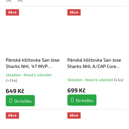
2XL
3XL
Akce
Akce
Pánská kšiltovka San Jose
Pánská kšiltovka San Jose
Sharks NHL ’47 MVP
Sharks NHL A/CAP Core
SNAPBACK camel beige
Fundamental Adjustable
Skladem - ihned k odeslání
Průměrné
Skladem - ihned k odeslání
(
1 ks
)
(
>3 ks
)
hodnocení
produktu
699 Kč
649 Kč
je
5,0
Do košíku
Do košíku
z
5
Akce
Akce
hvězdiček.