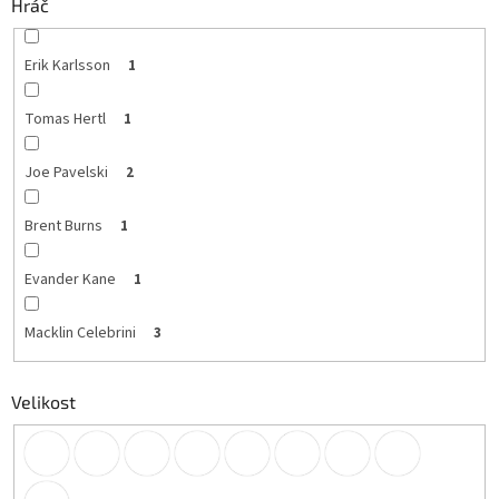
Hráč
Erik Karlsson
1
Tomas Hertl
1
Joe Pavelski
2
Brent Burns
1
Evander Kane
1
Macklin Celebrini
3
Velikost