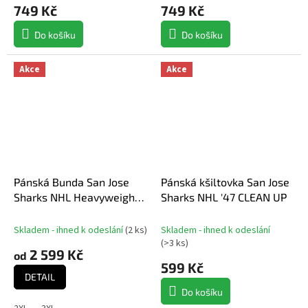
749 Kč
749 Kč
Do košíku
Do košíku
Akce
Akce
Pánská Bunda San Jose
Pánská kšiltovka San Jose
Sharks NHL Heavyweight
Sharks NHL '47 CLEAN UP
Satin Jacket
Skladem - ihned k odeslání
(
2 ks
)
Skladem - ihned k odeslání
(
>3 ks
)
2 599 Kč
od
599 Kč
DETAIL
Do košíku