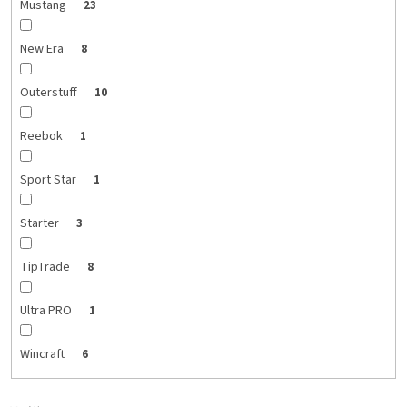
Mustang
23
New Era
8
Outerstuff
10
Reebok
1
Sport Star
1
Starter
3
TipTrade
8
Ultra PRO
1
Wincraft
6