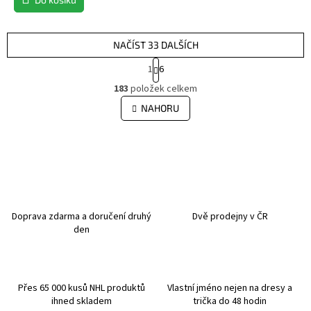
NAČÍST 33 DALŠÍCH
S
1
6
t
O
r
183
položek celkem
v
á
l
NAHORU
n
á
k
d
o
v
a
á
c
n
í
í
p
r
v
Doprava zdarma a doručení druhý
Dvě prodejny v ČR
k
den
y
v
ý
p
Přes 65 000 kusů NHL produktů
Vlastní jméno nejen na dresy a
i
ihned skladem
trička do 48 hodin
s