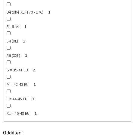
Dětské XL (170 - 176)
1
5 - 6 let
1
54 (XL)
1
56 (XXL)
1
S = 39-41 EU
2
M = 42-43 EU
2
L = 44-45 EU
2
XL = 46-48 EU
2
Oddělení