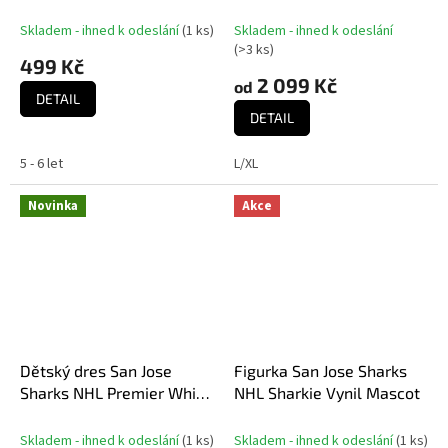
Předškolní
Away
Skladem - ihned k odeslání
(
1 ks
)
Skladem - ihned k odeslání
(
>3 ks
)
499 Kč
2 099 Kč
od
DETAIL
DETAIL
5 - 6 let
L/XL
Novinka
Akce
Dětský dres San Jose
Figurka San Jose Sharks
Sharks NHL Premier White
NHL Sharkie Vynil Mascot
Away Laces
Skladem - ihned k odeslání
(
1 ks
)
Skladem - ihned k odeslání
(
1 ks
)