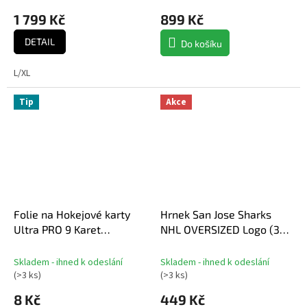
1 799 Kč
899 Kč
DETAIL
Do košíku
L/XL
Tip
Akce
Folie na Hokejové karty
Hrnek San Jose Sharks
Ultra PRO 9 Karet
NHL OVERSIZED Logo (330
Platinum Side Load
ml)
Skladem - ihned k odeslání
Skladem - ihned k odeslání
(
>3 ks
)
(
>3 ks
)
8 Kč
449 Kč