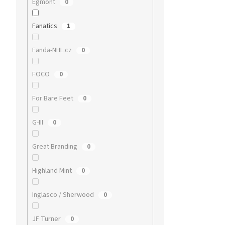
Egmont
0
Fanatics
1
Fanda-NHL.cz
0
FOCO
0
For Bare Feet
0
G-III
0
Great Branding
0
Highland Mint
0
Inglasco / Sherwood
0
JF Turner
0