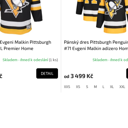
Evgeni Malkin Pittsburgh
Pánský dres Pittsburgh Pengui
HL Premier Home
#71 Evgeni Malkin adizero Ho
Authentic Player Pro
Skladem - ihned k odeslání
(
1 ks
)
Skladem - ihned k o
DETAIL
č
3 499 Kč
od
XXS
XS
S
M
L
XL
XXL
O
v
l
á
d
a