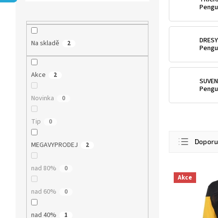
r
Pengu
a
n
n
DRESY
Na skladě
2
í
Pengu
p
a
Akce
2
n
SUVEN
e
Pengu
l
Novinka
0
Tip
0
Ř
Dopor
a
MEGAVYPRODEJ
2
z
Nejlevn
e
nad 80%
0
V
n
Nejdra
Akce
ý
í
nad 60%
0
p
Nejpro
p
i
r
Abece
s
nad 40%
1