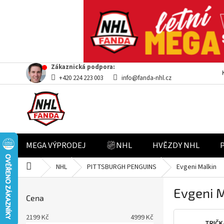
Přejít
Zákaznická podpora:
na
+420 224 223 003
info@fanda-nhl.cz
obsah
MEGA VÝPRODEJ
NHL
HVĚZDY NHL
Domů
NHL
PITTSBURGH PENGUINS
Evgeni Malkin
P
Evgeni M
o
Cena
s
t
2199
Kč
4999
Kč
TRIČK