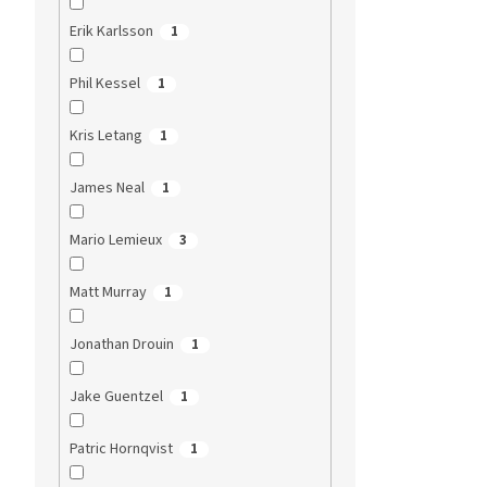
Erik Karlsson
1
Phil Kessel
1
Kris Letang
1
James Neal
1
Mario Lemieux
3
Matt Murray
1
Jonathan Drouin
1
Jake Guentzel
1
Patric Hornqvist
1