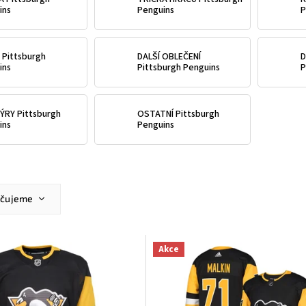
ins
Penguins
P
 Pittsburgh
DALŠÍ OBLEČENÍ
D
ins
Pittsburgh Penguins
P
ÝRY Pittsburgh
OSTATNÍ Pittsburgh
ins
Penguins
učujeme
ější
žší
Akce
dávanější
dně