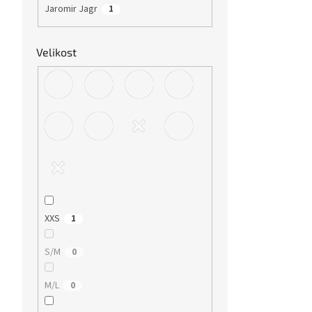
Jaromir Jagr
1
Velikost
XXS
1
S/M
0
M/L
0