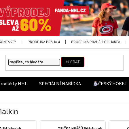
KONTAKTY
PRODEJNA PRAHA 4
PRODEJNA PRAHA 9 OC HARFA
HLEDAT
Produkty NHL
SPECIÁLNÍ NABÍDKA
ČESKÝ HOKEJ
alkin
A Pittsburgh
TRIČKA HRÁČŮ Pittsburgh
K