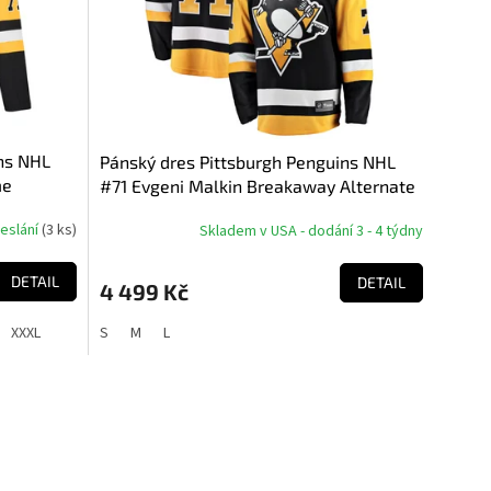
ns NHL
Pánský dres Pittsburgh Penguins NHL
me
#71 Evgeni Malkin Breakaway Alternate
Jersey
deslání
(
3 ks
)
Skladem v USA - dodání 3 - 4 týdny
DETAIL
DETAIL
4 499 Kč
XXXL
S
M
L