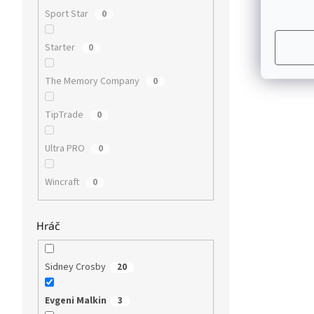
Sport Star
0
Starter
0
The Memory Company
0
TipTrade
0
Ultra PRO
0
Wincraft
0
Hráč
Sidney Crosby
20
Evgeni Malkin
3