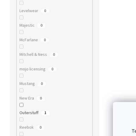
Levelwear
0
Majestic
0
McFarlane
0
Mitchell & Ness
0
mojo licensing
0
Mustang
0
New Era
0
Outerstuff
1
Reebok
0
T