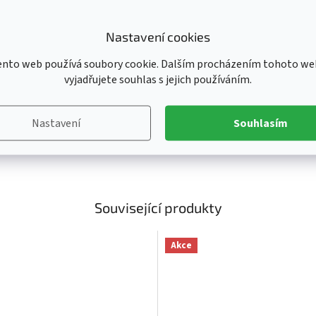
Ka
E
Nastavení cookies
Ba
Ka
ento web používá soubory cookie. Dalším procházením tohoto we
Kl
vyjadřujete souhlas s jejich používáním.
Li
Od
Nastavení
Souhlasím
Pr
Ve
Související produkty
Akce