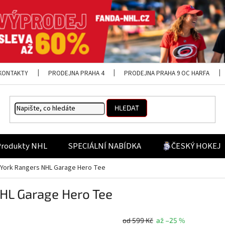
KONTAKTY
PRODEJNA PRAHA 4
PRODEJNA PRAHA 9 OC HARFA
HLEDAT
Produkty NHL
SPECIÁLNÍ NABÍDKA
ČESKÝ HOKEJ
 York Rangers NHL Garage Hero Tee
NHL Garage Hero Tee
od 599 Kč
až –25 %