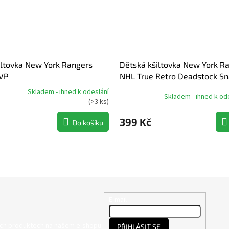
iltovka New York Rangers
Dětská kšiltovka New York R
VP
NHL True Retro Deadstock S
Skladem - ihned k odeslání
Skladem - ihned k od
(
>3 ks
)
399 Kč
Do košíku
E-mail
ých produktech na našem e-shopu.
PŘIHLÁSIT SE