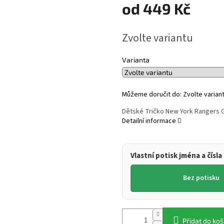
od
449 Kč
Měrná
Zvolte variantu
cena:
Varianta
Můžeme doručit do:
Zvolte varian
Dětské Tričko New York Rangers 
Detailní informace
Vlastní potisk jména a čísla
Bez potisku
Přidat do koš