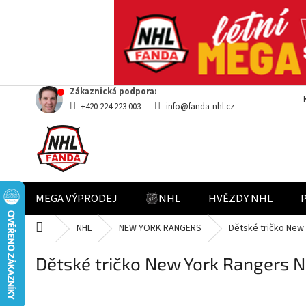
Přejít
Zákaznická podpora:
na
+420 224 223 003
info@fanda-nhl.cz
obsah
MEGA VÝPRODEJ
NHL
HVĚZDY NHL
Domů
NHL
NEW YORK RANGERS
Dětské tričko New
Dětské tričko New York Rangers 