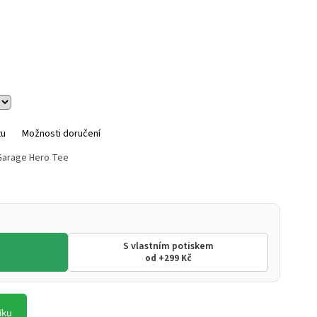
tu
Možnosti doručení
Garage Hero Tee
S vlastním potiskem
od +299 Kč
íku