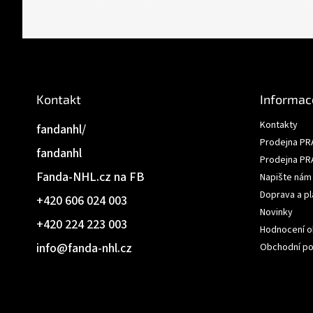
p
a
t
í
Kontakt
Informac
Kontakty
fandanhl/
Prodejna PR
fandanhl
Prodejna PR
Fanda-NHL.cz na FB
Napište nám
Doprava a pl
+420 606 024 003
Novinky
+420 224 223 003
Hodnocení 
info
@
fanda-nhl.cz
Obchodní p