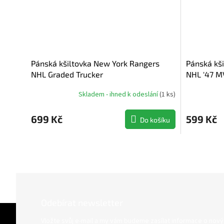
Pánská kšiltovka New York Rangers
Pánská kš
NHL Graded Trucker
NHL '47 M
Skladem - ihned k odeslání
(
1 ks
)
Průměrné
hodnocení
produktu
699 Kč
599 Kč
Do košíku
je
5,0
z
5
hvězdiček.
Odebírat newsletter
Z
á
Vložte svůj e-mail a my vám budeme zasílat informace o nov