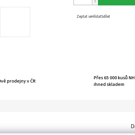
Zeptat se
Hlídat
Sdílet
Přes 65 000 kusů N
Dvě prodejny v ČR
ihned skladem
D