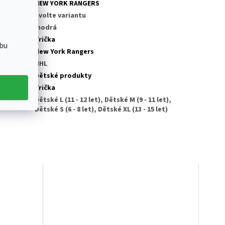
tegorie
:
NEW YORK RANGERS
AN
:
Zvolte variantu
rva
:
modrá
tegorie
:
Trička
bu
ub NHL
:
New York Rangers
ga
:
NHL
dělení
:
Dětské produkty
odukt
:
Trička
Dětské L (11 - 12 let), Dětské M (9 - 11 let),
likost
:
Dětské S (6 - 8 let), Dětské XL (13 - 15 let)