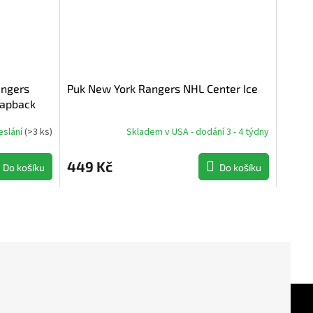
angers
Puk New York Rangers NHL Center Ice
napback
eslání
(
>3 ks
)
Skladem v USA - dodání 3 - 4 týdny
449 Kč
Do košíku
Do košíku