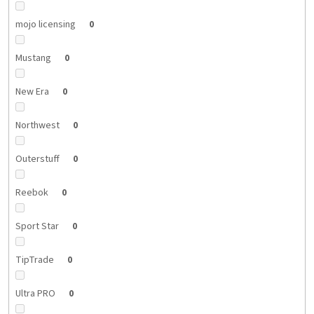
mojo licensing
0
Mustang
0
New Era
0
Northwest
0
Outerstuff
0
Reebok
0
Sport Star
0
TipTrade
0
Ultra PRO
0