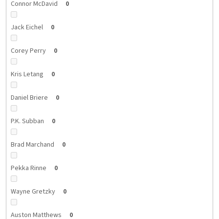
Connor McDavid
0
Jack Eichel
0
Corey Perry
0
Kris Letang
0
Daniel Briere
0
P.K. Subban
0
Brad Marchand
0
Pekka Rinne
0
Wayne Gretzky
0
Auston Matthews
0