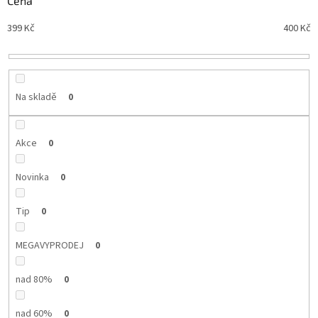
Cena
n
Nejdražší
399
Kč
400
Kč
í
Nejprodávanější
p
r
Abecedně
o
d
Na skladě
0
u
k
t
Akce
0
ů
Novinka
0
Tip
0
MEGAVYPRODEJ
0
nad 80%
0
nad 60%
0