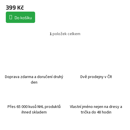
399 Kč
Do košíku
1
položek celkem
O
v
l
á
d
a
c
í
Doprava zdarma a doručení druhý
Dvě prodejny v ČR
p
den
r
v
k
y
Přes 65 000 kusů NHL produktů
Vlastní jméno nejen na dresy a
v
ihned skladem
trička do 48 hodin
ý
p
i