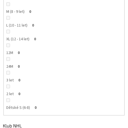
M (8 - 9 let)
0
L (10 - 11 let)
0
XL (12 - 14 let)
0
12M
0
24M
0
3 let
0
2 let
0
Dětské S (6-8)
0
Klub NHL