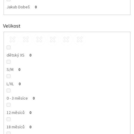
Jakub Dobeš
0
Velikost
dětský XS
0
S/M
0
L/XL
0
0 - 3 měsíce
0
12 měsíců
0
18 měsíců
0