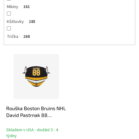
Mikiny
161
Kšiltovky
185
Trička
268
V
ý
p
i
s
p
r
o
d
Rouška Boston Bruins NHL
u
David Pastrnak 88
k
Adjustable face cover
t
Skladem v USA - dodání 3 - 4
ů
týdny