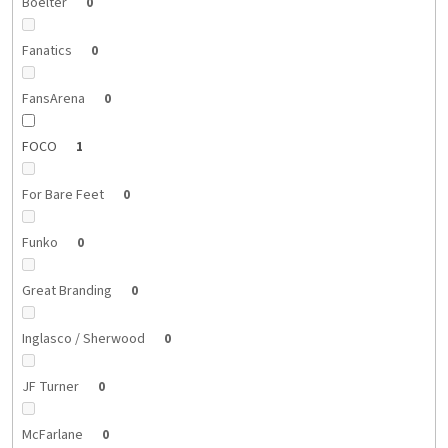
Boelter
0
Fanatics
0
FansArena
0
FOCO
1
For Bare Feet
0
Funko
0
Great Branding
0
Inglasco / Sherwood
0
JF Turner
0
McFarlane
0