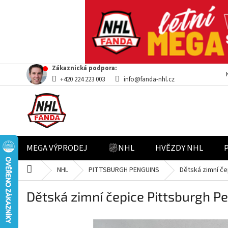
Přejít
Zákaznická podpora:
na
+420 224 223 003
info@fanda-nhl.cz
obsah
MEGA VÝPRODEJ
NHL
HVĚZDY NHL
Domů
NHL
PITTSBURGH PENGUINS
Dětská zimní če
Dětská zimní čepice Pittsburgh P