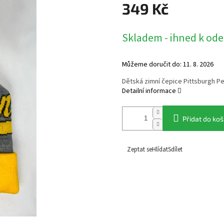
349 Kč
Měrná
Skladem - ihned k ode
cena:
Můžeme doručit do:
11. 8. 2026
Dětská zimní čepice Pittsburgh P
Detailní informace
Přidat do koš
Zeptat se
Hlídat
Sdílet