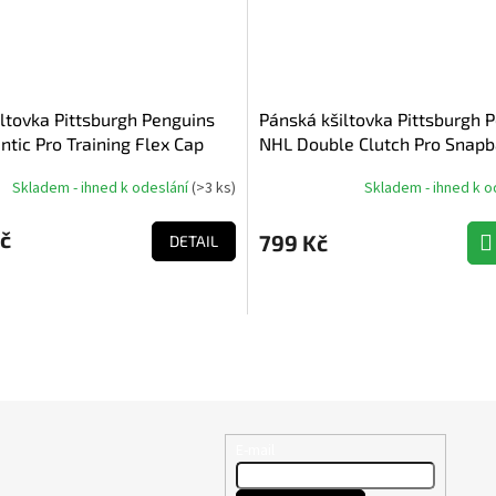
ltovka Pittsburgh Penguins
Pánská kšiltovka Pittsburgh 
tic Pro Training Flex Cap
NHL Double Clutch Pro Snap
Skladem - ihned k odeslání
(
>3 ks
)
Skladem - ihned k o
č
799 Kč
DETAIL
E-mail