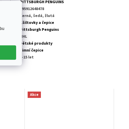
tegorie
:
PITTSBURGH PENGUINS
AN
:
195912648478
rva
:
Černá, šedá, žlutá
tegorie
:
Kšiltovky a čepice
bu
ub NHL
:
Pittsburgh Penguins
ga
:
NHL
dělení
:
Dětské produkty
odukt
:
Zimní čepice
likost
:
6-15 let
Akce