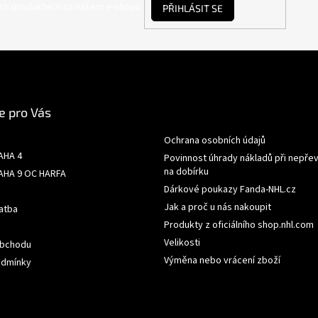
ých produktech na našem e-shopu.
PŘIHLÁSIT SE
e pro Vás
Ochrana osobních údajů
AHA 4
Povinnost úhrady nákladů při nepřev
na dobírku
AHA 9 OC HARFA
Dárkové poukazy Fanda-NHL.cz
Jak a proč u nás nakoupit
atba
Produkty z oficiálního shop.nhl.com
Velikosti
obchodu
Výměna nebo vrácení zboží
odmínky