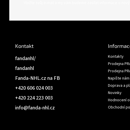
á
Vložte svůj e-mail a my vám budeme zasílat informace o nov
p
a
t
í
Kontakt
Informac
Kontakty
fandanhl/
Prodejna PR
fandanhl
Prodejna PR
Fanda-NHL.cz na FB
Napište nám
Doprava a pl
+420 606 024 003
Novinky
+420 224 223 003
Hodnocení 
info
@
fanda-nhl.cz
Obchodní p