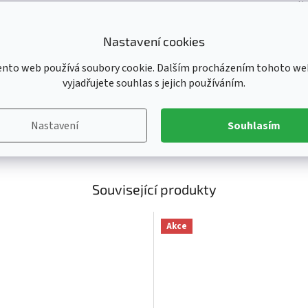
Ka
E
Ba
Nastavení cookies
Ka
ento web používá soubory cookie. Dalším procházením tohoto we
Kl
vyjadřujete souhlas s jejich používáním.
Li
Od
Pr
Nastavení
Souhlasím
Ve
Související produkty
Akce