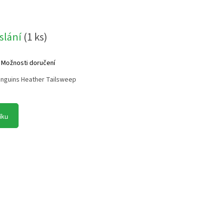
slání
(
1 ks
)
Možnosti doručení
enguins Heather Tailsweep
íku