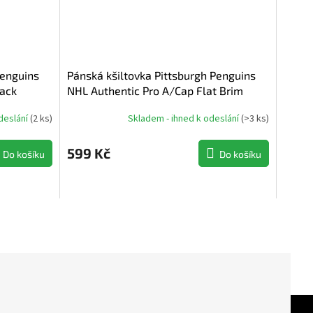
Penguins
Pánská kšiltovka Pittsburgh Penguins
back
NHL Authentic Pro A/Cap Flat Brim
Square Visor Structured Adjustable
deslání
(
2 ks
)
Skladem - ihned k odeslání
(
>3 ks
)
599 Kč
Do košíku
Do košíku