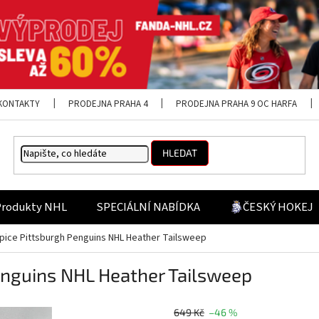
KONTAKTY
PRODEJNA PRAHA 4
PRODEJNA PRAHA 9 OC HARFA
HLEDAT
Produkty NHL
SPECIÁLNÍ NABÍDKA
ČESKÝ HOKEJ
pice Pittsburgh Penguins NHL Heather Tailsweep
enguins NHL Heather Tailsweep
649 Kč
–46 %