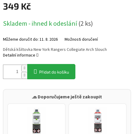
349 Kč
Měrná
Skladem - ihned k odeslání
(
2 ks
)
cena:
Můžeme doručit do:
11. 8. 2026
Možnosti doručení
Dětská kšiltovka New York Rangers Collegiate Arch Slouch
Detailní informace
Přidat do košíku
🧢 Doporučujeme ještě zakoupit