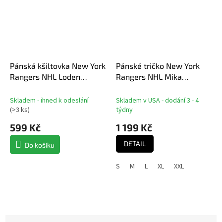
Pánská kšiltovka New York
Pánské tričko New York
Rangers NHL Loden
Rangers NHL Mika
Structured Adjustable Flat
Zibanejad #93 Authentic
Brim Cap
Stack Name & Number T-
Skladem - ihned k odeslání
Skladem v USA - dodání 3 - 4
Shirt - Blue
(
>3 ks
)
týdny
599 Kč
1 199 Kč
DETAIL
Do košíku
S
M
L
XL
XXL