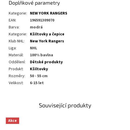
Doplňkové parametry
Kategorie
:
NEW YORK RANGERS
EAN
:
196591309070
Barva
:
modrá
Kategorie
:
Kšiltovky a čepice
Klub NHL
:
New York Rangers
Liga
:
NHL
Materiál
:
100% bavlna
Oddělení
:
Dětské produkty
Produkt
:
Kšiltovky
Rozměry
:
50 - 55 cm
Velikost
:
6-15 let
Související produkty
Akce