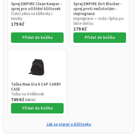
Sprej EMPIRE Clean Keeper -
Sprej EMPIRE Dirt Blocker -
sprej pro očištění kšiltovek
sprej proti nečistotám -
Čisticí pěna na kšiltovky i
impregnace
tenisky
Impregnace — voda i špína po
látce stečou
179 Kč
179 Kč
Přidat do košíku
Přidat do košíku
Taška New Era 6 CAP CARRY
CASE
Taška na 6 kšiltovek
749 Kč
949 Kč
Přidat do košíku
Jak se starat o kšiltovku