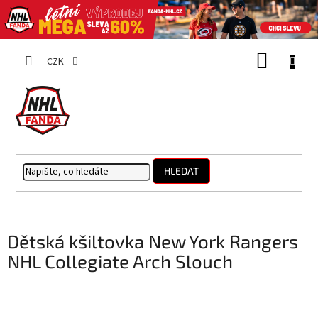
Přejít
NÁKUP
na
CZK
obsah
KOŠÍK
HLEDAT
Dětská kšiltovka New York Rangers
NHL Collegiate Arch Slouch