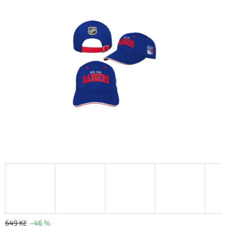
649 Kč
–46 %