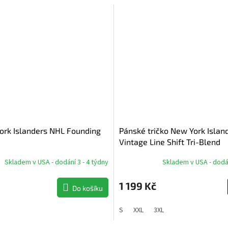
ork Islanders NHL Founding
Pánské tričko New York Islan
Vintage Line Shift Tri-Blend
Skladem v USA - dodání 3 - 4 týdny
Skladem v USA - dodán
1 199 Kč
Do košíku
S
XXL
3XL