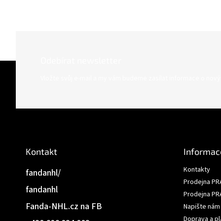
Odebírat newsletter
Z
á
Vložte svůj e-mail a my vám budeme zasílat informace o nov
p
a
t
í
Kontakt
Informac
Kontakty
fandanhl/
Prodejna PR
fandanhl
Prodejna PR
Fanda-NHL.cz na FB
Napište nám
Doprava a pl