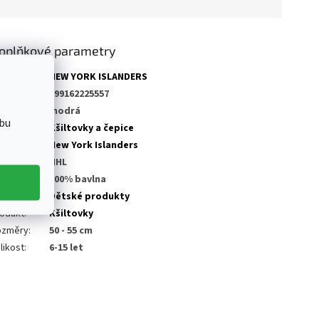
oplňkové parametry
tegorie
:
NEW YORK ISLANDERS
AN
:
199162225557
rva
:
modrá
bu
tegorie
:
Kšiltovky a čepice
ub NHL
:
New York Islanders
ga
:
NHL
teriál
:
100% bavlna
dělení
:
Dětské produkty
odukt
:
Kšiltovky
ozměry
:
50 - 55 cm
likost
:
6-15 let