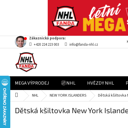
Přejít
Zákaznická podpora:
na
+420 224 223 003
info@fanda-nhl.cz
obsah
MEGA VÝPRODEJ
NHL
HVĚZDY NHL
Domů
NHL
NEW YORK ISLANDERS
Dětská kšiltovka
Dětská kšiltovka New York Island