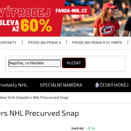
KONTAKTY
PRODEJNA PRAHA 4
PRODEJNA PRAHA 9 OC HARFA
HLEDAT
Produkty NHL
SPECIÁLNÍ NABÍDKA
ČESKÝ HOKEJ
 New York Islanders NHL Precurved Snap
ers NHL Precurved Snap
549 Kč
–9 %