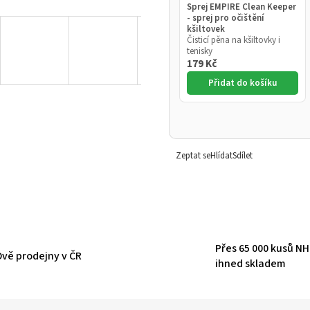
Sprej EMPIRE Clean Keeper
- sprej pro očištění
kšiltovek
Čisticí pěna na kšiltovky i
tenisky
179 Kč
Přidat do košíku
Zeptat se
Hlídat
Sdílet
Přes 65 000 kusů N
Dvě prodejny v ČR
ihned skladem