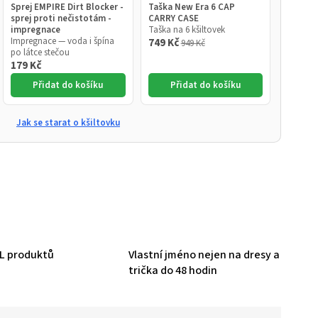
Sprej EMPIRE Dirt Blocker -
Taška New Era 6 CAP
sprej proti nečistotám -
CARRY CASE
impregnace
Taška na 6 kšiltovek
Impregnace — voda i špína
749 Kč
949 Kč
po látce stečou
179 Kč
Přidat do košíku
Přidat do košíku
Jak se starat o kšiltovku
HL produktů
Vlastní jméno nejen na dresy a
trička do 48 hodin