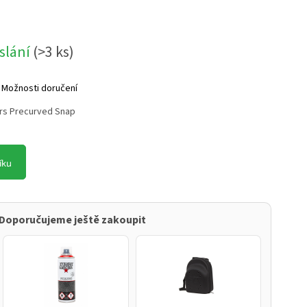
slání
(
>3 ks
)
Možnosti doručení
ers Precurved Snap
íku
 Doporučujeme ještě zakoupit