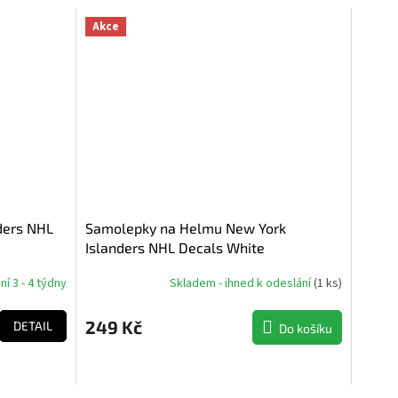
Akce
ders NHL
Samolepky na Helmu New York
Islanders NHL Decals White
í 3 - 4 týdny
Skladem - ihned k odeslání
(
1 ks
)
249 Kč
DETAIL
Do košíku