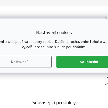
D
Ka
E
Nastavení cookies
Ba
ento web používá soubory cookie. Dalším procházením tohoto we
Ka
vyjadřujete souhlas s jejich používáním.
Kl
Li
Ma
Nastavení
Souhlasím
Od
Pr
R
Ve
Související produkty