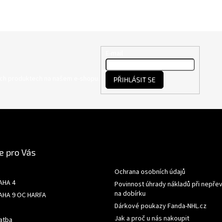
E-mail
ých produktech na našem e-shopu.
PŘIHLÁSIT SE
e pro Vás
Ochrana osobních údajů
AHA 4
Povinnost úhrady nákladů při nepřev
na dobírku
AHA 9 OC HARFA
Dárkové poukazy Fanda-NHL.cz
Jak a proč u nás nakoupit
atba