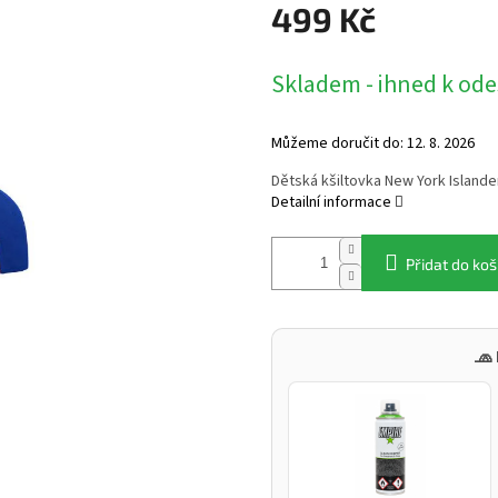
499 Kč
Měrná
Skladem - ihned k ode
cena:
Můžeme doručit do:
12. 8. 2026
Dětská kšiltovka New York Island
Detailní informace
Přidat do koš
🧢