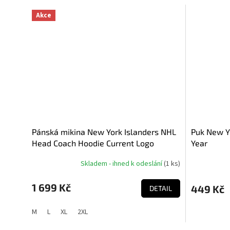
Akce
Pánská mikina New York Islanders NHL
Puk New Y
Head Coach Hoodie Current Logo
Year
Skladem - ihned k odeslání
(
1 ks
)
1 699 Kč
449 Kč
DETAIL
M
L
XL
2XL