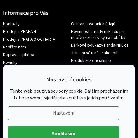
Informace pro Vás
Kontakty
Ochrana osobních údajů
Prodejna PRAHA 4
Povinnost úhrady nákladů při
nepřevzetí zásilky na dobírku
Prodejna PRAHA 9 OC HARFA
Dárkové poukazy Fanda-NHL.cz
Napište nám
Jak a proč u nás nakoupit
Doprava a platba
Produkty z oficiálního
Novinky
shop.nhl.com
Hodnocení obchodu
Velikosti
Obchodní podmínky
Nastavení cookies
Výměna nebo vrácení zboží
Tento web používá soubory cookie. Dalším procházením
tohoto webu vyjadřujete souhlas s jejich používáním.
Nastavení
Souhlasím