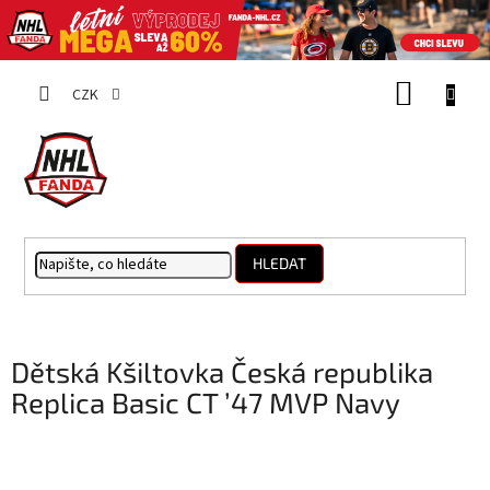
Přejít
NÁKUP
na
CZK
obsah
KOŠÍK
HLEDAT
Dětská Kšiltovka Česká republika
Replica Basic CT ’47 MVP Navy