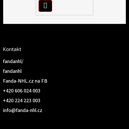
PŘIHLÁSIT
a
t
SE
í
Kontakt
fandanhl/
fandanhl
Fanda-NHL.cz na FB
+420 606 024 003
+420 224 223 003
info
@
fanda-nhl.cz