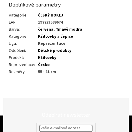
Doplňkové parametry
Kategorie
:
ČESKÝ HOKEJ
EAN
:
197723589674
Barva
:
červená
,
Tmavě modrá
Kategorie
:
Kšiltovky a čepice
Liga
:
Reprezentace
Oddělení
:
Dětské produkty
Produkt
:
Kšiltovky
Reprezentace
:
Česko
Rozměry
:
55 - 61 cm
Odebírat newsletter
Z
á
p