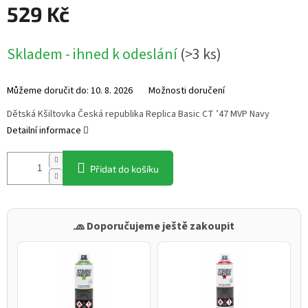
529 Kč
Měrná
Skladem - ihned k odeslání
(
>3 ks
)
cena:
Můžeme doručit do:
10. 8. 2026
Možnosti doručení
Dětská Kšiltovka Česká republika Replica Basic CT ’47 MVP Navy
Detailní informace
Přidat do košíku
🧢 Doporučujeme ještě zakoupit