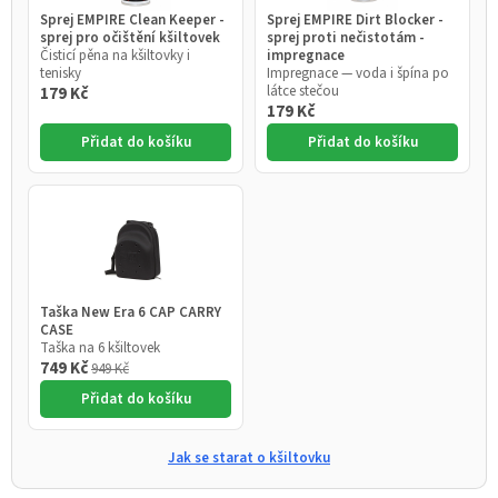
Sprej EMPIRE Clean Keeper -
Sprej EMPIRE Dirt Blocker -
sprej pro očištění kšiltovek
sprej proti nečistotám -
Čisticí pěna na kšiltovky i
impregnace
tenisky
Impregnace — voda i špína po
látce stečou
179 Kč
179 Kč
Přidat do košíku
Přidat do košíku
Taška New Era 6 CAP CARRY
CASE
Taška na 6 kšiltovek
749 Kč
949 Kč
Přidat do košíku
Jak se starat o kšiltovku