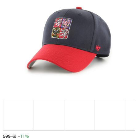
599 Kč
–11 %