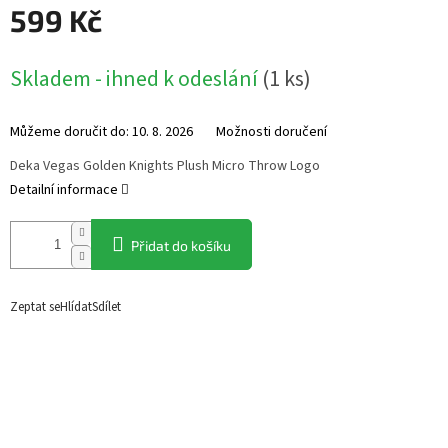
599 Kč
Měrná
Skladem - ihned k odeslání
(
1 ks
)
cena:
Můžeme doručit do:
10. 8. 2026
Možnosti doručení
Deka Vegas Golden Knights Plush Micro Throw Logo
Detailní informace
Přidat do košíku
Zeptat se
Hlídat
Sdílet