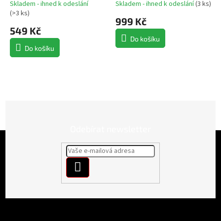
Snapback
Skladem - ihned k odeslání
Skladem - ihned k odeslání
(
3 ks
)
(
>3 ks
)
999 Kč
549 Kč
Do košíku
Do košíku
Odebírat newsletter
Z
á
p
PŘIHLÁSIT
a
t
SE
í