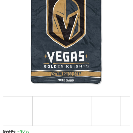
999 Kč
–40 %