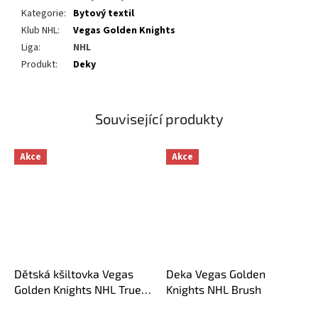
Kategorie
:
Bytový textil
Klub NHL
:
Vegas Golden Knights
Liga
:
NHL
Produkt
:
Deky
Související produkty
Akce
Akce
Dětská kšiltovka Vegas
Deka Vegas Golden
Golden Knights NHL True
Knights NHL Brush
Retro Deadstock