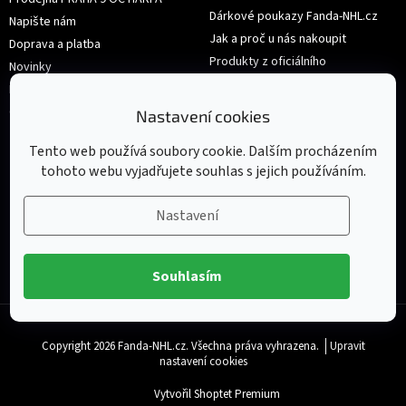
Dárkové poukazy Fanda-NHL.cz
Napište nám
Jak a proč u nás nakoupit
Doprava a platba
Produkty z oficiálního
Novinky
shop.nhl.com
Hodnocení obchodu
Velikosti
Obchodní podmínky
Nastavení cookies
Výměna nebo vrácení zboží
Tento web používá soubory cookie. Dalším procházením
tohoto webu vyjadřujete souhlas s jejich používáním.
Nastavení
Souhlasím
Copyright 2026
Fanda-NHL.cz
. Všechna práva vyhrazena.
Upravit
nastavení cookies
Vytvořil Shoptet Premium