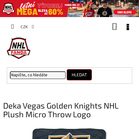
Přejít
NÁKUP
na
CZK
obsah
KOŠÍK
HLEDAT
Deka Vegas Golden Knights NHL
Plush Micro Throw Logo