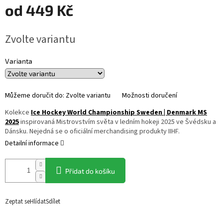
od
449 Kč
Měrná
Zvolte variantu
cena:
Varianta
Můžeme doručit do:
Zvolte variantu
Možnosti doručení
Kolekce
Ice Hockey World Championship Sweden | Denmark MS
2025
inspirovaná Mistrovstvím světa v ledním hokeji 2025 ve Švédsku a
Dánsku. Nejedná se o oficiální merchandising produkty IIHF.
Detailní informace
Přidat do košíku
Zeptat se
Hlídat
Sdílet