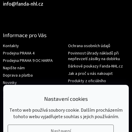
info
@
fanda-nhl.cz
Informace pro Vás
Kontakty
Ochrana osobních údajů
Prodejna PRAHA 4
Povinnost úhrady nákladů při
nepřevzetí zásilky na dobírku
Prodejna PRAHA 9 OC HARFA
Dárkové poukazy Fanda-NHL.cz
Napište nám
Jak a proč u nás nakoupit
Doprava a platba
Produkty z oficiálního
Novinky
shop.nhl.com
Hodnocení obchodu
Velikosti
Obchodní podmínky
Nastavení cookies
Výměna nebo vrácení zboží
Tento web používá soubory cookie. Dalším procházením
tohoto webu vyjadřujete souhlas s jejich používáním.
Nastavení