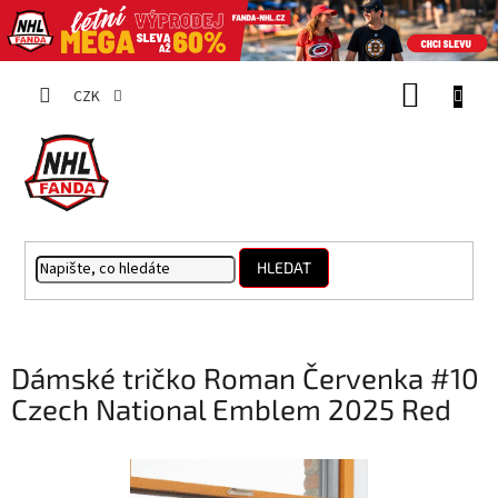
Přejít
NÁKUP
na
CZK
obsah
KOŠÍK
HLEDAT
Dámské tričko Roman Červenka #10
Czech National Emblem 2025 Red