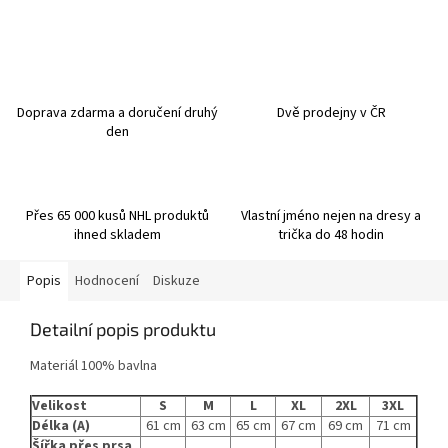
Doprava zdarma a doručení druhý
Dvě prodejny v ČR
den
Přes 65 000 kusů NHL produktů
Vlastní jméno nejen na dresy a
ihned skladem
trička do 48 hodin
Popis
Hodnocení
Diskuze
Detailní popis produktu
Materiál 100% bavlna
Velikost
S
M
L
XL
2XL
3XL
Délka (A)
61 cm
63 cm
65 cm
67 cm
69 cm
71 cm
Šířka přes prsa