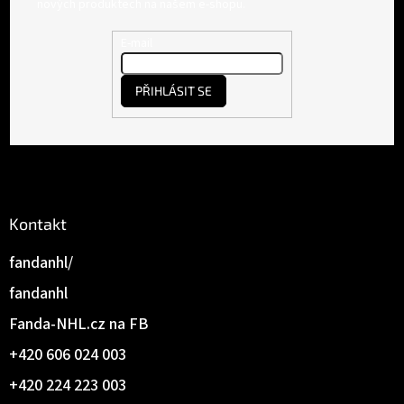
p
nových produktech na našem e-shopu.
a
t
E-mail
í
PŘIHLÁSIT SE
Kontakt
fandanhl/
fandanhl
Fanda-NHL.cz na FB
+420 606 024 003
+420 224 223 003