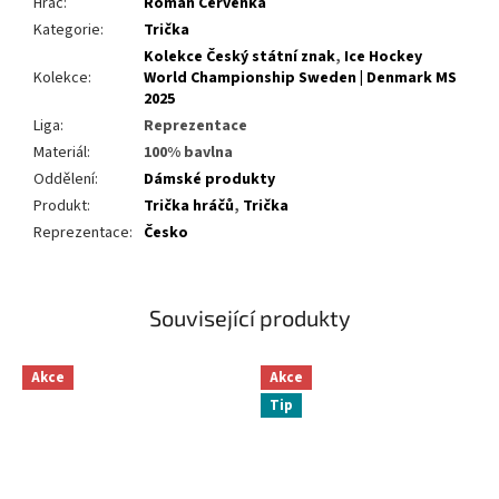
Hráč
:
Roman Cervenka
Kategorie
:
Trička
Kolekce Český státní znak
,
Ice Hockey
Kolekce
:
World Championship Sweden | Denmark MS
2025
Liga
:
Reprezentace
Materiál
:
100% bavlna
Oddělení
:
Dámské produkty
Produkt
:
Trička hráčů
,
Trička
Reprezentace
:
Česko
Související produkty
Akce
Akce
Tip