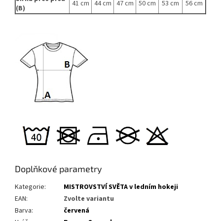
41 cm
44 cm
47 cm
50 cm
53 cm
56 cm
(B)
Doplňkové parametry
Kategorie
:
MISTROVSTVÍ SVĚTA v ledním hokeji
EAN
:
Zvolte variantu
Barva
:
červená