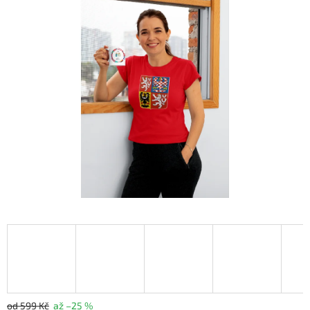
od 599 Kč
až –25 %