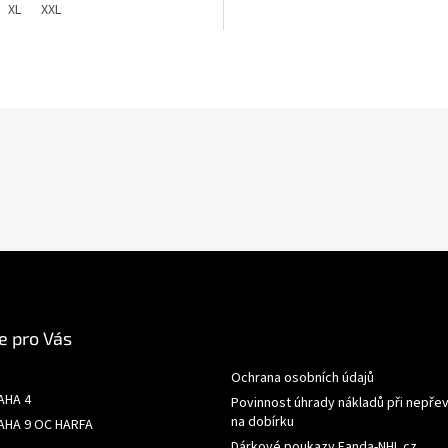
XL
XXL
z
5
hvězdiček.
e pro Vás
Ochrana osobních údajů
AHA 4
Povinnost úhrady nákladů při nepřev
na dobírku
AHA 9 OC HARFA
Dárkové poukazy Fanda-NHL.cz