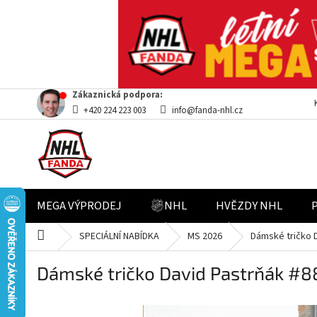
Přejít
Zákaznická podpora:
na
+420 224 223 003
info@fanda-nhl.cz
obsah
MEGA VÝPRODEJ
NHL
HVĚZDY NHL
Domů
SPECIÁLNÍ NABÍDKA
MS 2026
Dámské tričko 
Dámské tričko David Pastrňák #