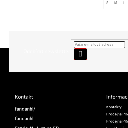
S
M
L
z
z
5
5
hvězdiček.
hvězdiček.
Z
Odebírat newsletter
PŘIHLÁSIT
á
SE
p
a
t
í
Kontakt
Informac
Kontakty
fandanhl/
Prodejna PR
fandanhl
Prodejna PR