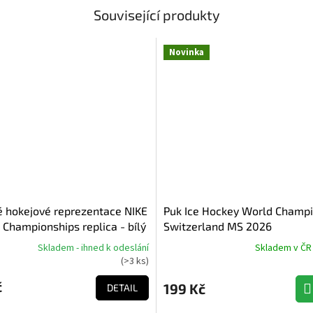
Související produkty
Novinka
é hokejové reprezentace NIKE
Puk Ice Hockey World Champ
 Championships replica - bílý
Switzerland MS 2026
Skladem - ihned k odeslání
Skladem v ČR -
Průměrné
(
>3 ks
)
hodnocení
produktu
č
199 Kč
DETAIL
je
5,0