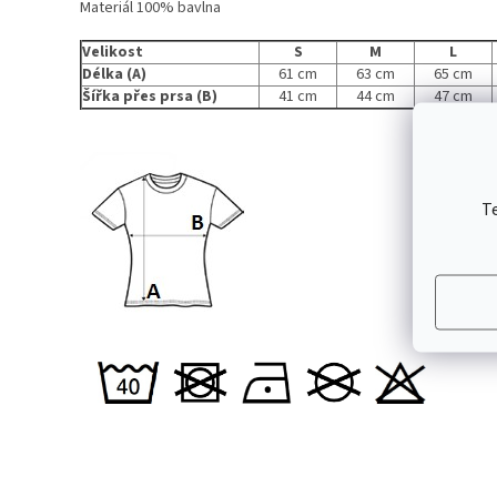
Materiál 100% bavlna
Velikost
S
M
L
Délka (A)
61 cm
63 cm
65 cm
Šířka přes prsa (B)
41 cm
44 cm
47 cm
T