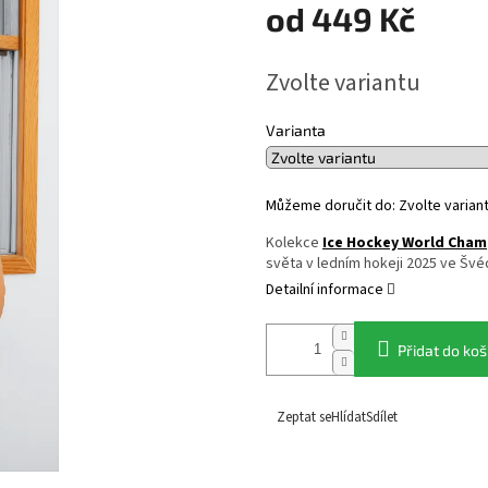
od
449 Kč
Měrná
Zvolte variantu
cena:
Varianta
Můžeme doručit do:
Zvolte varian
Kolekce
Ice Hockey World Cham
světa v ledním hokeji 2025 ve Švéd
Detailní informace
Přidat do koš
Zeptat se
Hlídat
Sdílet