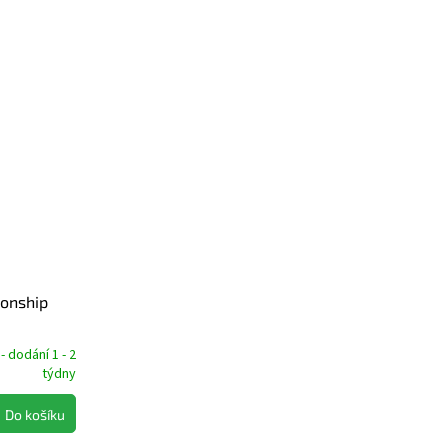
ionship
 dodání 1 - 2
týdny
Do košíku