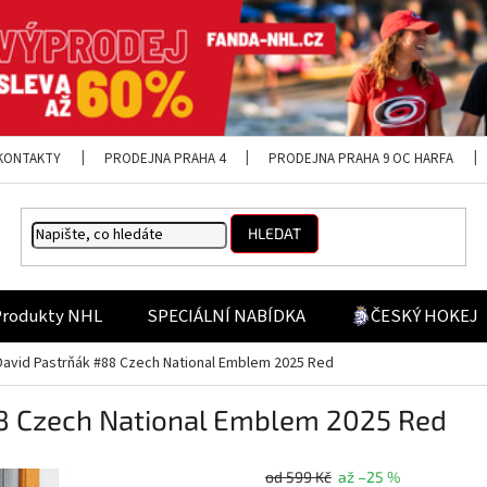
KONTAKTY
PRODEJNA PRAHA 4
PRODEJNA PRAHA 9 OC HARFA
HLEDAT
Produkty NHL
SPECIÁLNÍ NABÍDKA
ČESKÝ HOKEJ
David Pastrňák #88 Czech National Emblem 2025 Red
88 Czech National Emblem 2025 Red
od 599 Kč
až –25 %