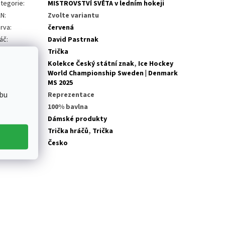
tegorie
:
MISTROVSTVÍ SVĚTA v ledním hokeji
AN
:
Zvolte variantu
rva
:
červená
áč
:
David Pastrnak
tegorie
:
Trička
Kolekce Český státní znak
,
Ice Hockey
olekce
:
World Championship Sweden | Denmark
MS 2025
bu
ga
:
Reprezentace
teriál
:
100% bavlna
dělení
:
Dámské produkty
odukt
:
Trička hráčů
,
Trička
eprezentace
:
Česko