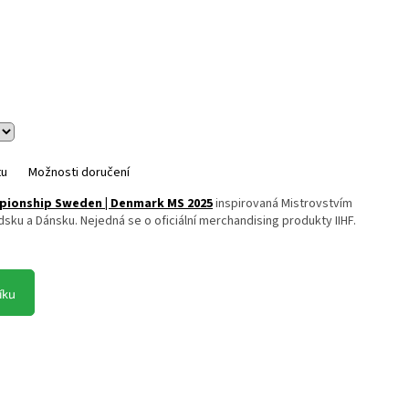
tu
Možnosti doručení
pionship Sweden | Denmark MS 2025
inspirovaná Mistrovstvím
sku a Dánsku. Nejedná se o oficiální merchandising produkty IIHF.
íku