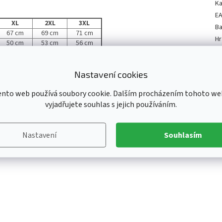
Ka
E
XL
2XL
3XL
Ba
67 cm
69 cm
71 cm
Hr
50 cm
53 cm
56 cm
Ka
K
Nastavení cookies
ento web používá soubory cookie. Dalším procházením tohoto we
Li
vyjadřujete souhlas s jejich používáním.
Ma
Od
Pr
Nastavení
Souhlasím
R