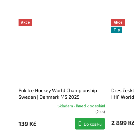
Akce
Akce
Tip
Puk Ice Hockey World Championship
Dres česk
Sweden | Denmark MS 2025
IIHF World
Skladem - ihned k odeslání
Průměrné
Průměrné
(
2 ks
)
hodnocení
hodnocení
produktu
produktu
2 899 K
139 Kč
Do košíku
je
je
5,0
5,0