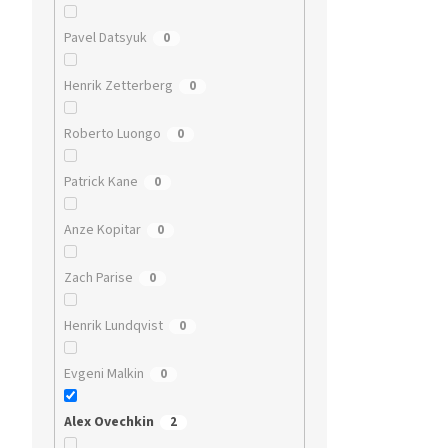
Pavel Datsyuk
0
Henrik Zetterberg
0
Roberto Luongo
0
Patrick Kane
0
Anze Kopitar
0
Zach Parise
0
Henrik Lundqvist
0
Evgeni Malkin
0
Alex Ovechkin
2