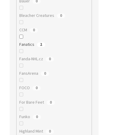
Bauer
0
Bleacher Creatures
0
CCM
0
Fanatics
2
Fanda-NHL.cz
0
FansArena
0
FOCO
0
For Bare Feet
0
Funko
0
Highland Mint
0