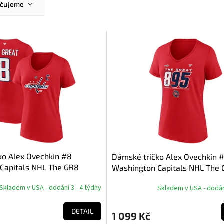
učujeme
ější
žší
dávanější
dně
ko Alex Ovechkin #8
Dámské tričko Alex Ovechkin 
Capitals NHL The GR8
Washington Capitals NHL The
& Number V-Neck T-Shirt
Chase V-Neck T-Shirt
Skladem v USA - dodání 3 - 4 týdny
Skladem v USA - dodání
DETAIL
1 099 Kč