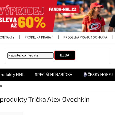
KONTAKTY
PRODEJNA PRAHA 4
PRODEJNA PRAHA 9 OC HARFA
HLEDAT
Produkty NHL
SPECIÁLNÍ NABÍDKA
ČESKÝ HOKEJ
in
rodukty Trička Alex Ovechkin