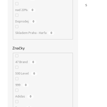
S
nad 20%
0
Doprodej
0
Skladem Praha - Harfa
0
Značky
47 Brand
0
500 Level
0
999
0
Adidas
0