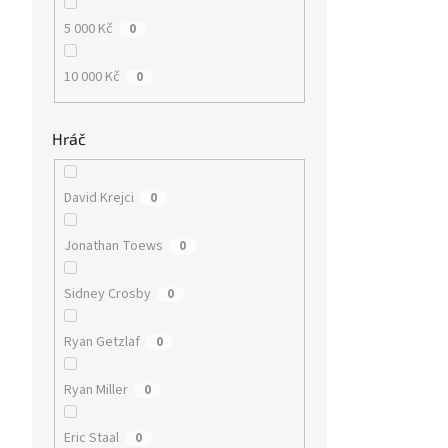
5 000 Kč
0
10 000 Kč
0
Hráč
David Krejci
0
Jonathan Toews
0
Sidney Crosby
0
Ryan Getzlaf
0
Ryan Miller
0
Eric Staal
0