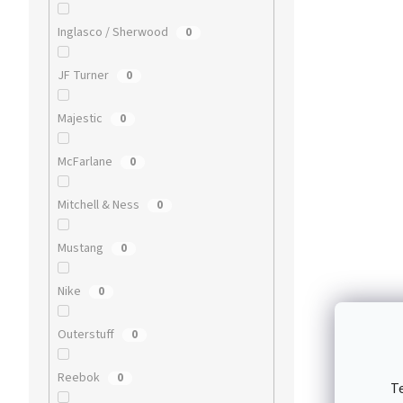
Inglasco / Sherwood
0
JF Turner
0
Majestic
0
McFarlane
0
Mitchell & Ness
0
Mustang
0
Nike
0
Outerstuff
0
Reebok
0
T