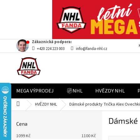
Přejít
Zákaznická podpora:
na
+420 224 223 003
info@fanda-nhl.cz
obsah
MEGA VÝPRODEJ
NHL
HVĚZDY NHL
Domů
HVĚZDY NHL
Dámské produkty Trička Alex Ovechk
P
Dámské p
o
Cena
s
t
1099
Kč
1100
Kč
Ř