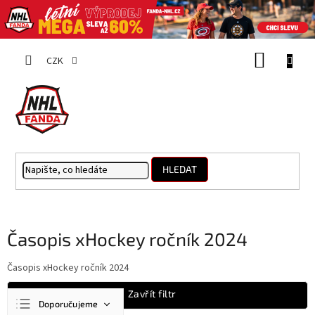
Přejít
NÁKUP
na
CZK
obsah
KOŠÍK
HLEDAT
Časopis xHockey ročník 2024
Časopis xHockey ročník 2024
Ř
Zavřít filtr
Doporučujeme
a