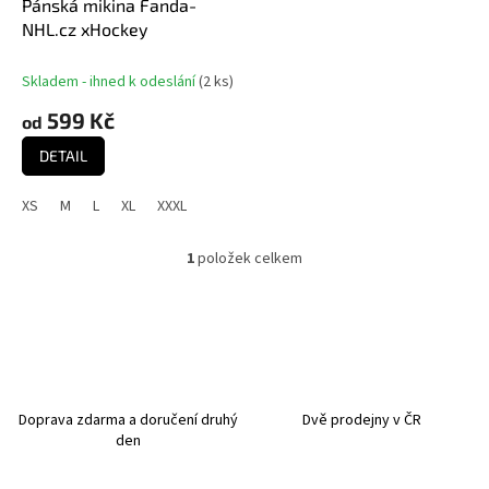
d
Pánská mikina Fanda-
u
NHL.cz xHockey
k
t
Skladem - ihned k odeslání
(
2 ks
)
ů
599 Kč
od
DETAIL
XS
M
L
XL
XXXL
1
položek celkem
O
v
l
á
d
a
c
í
Doprava zdarma a doručení druhý
Dvě prodejny v ČR
p
den
r
v