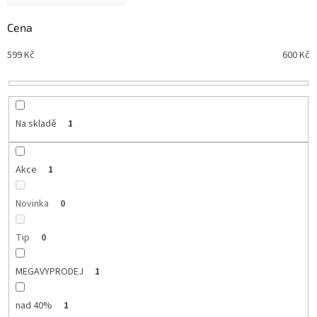
z
Nejlevnější
e
Cena
n
Nejdražší
599
Kč
600
Kč
í
Nejprodávanější
p
r
Abecedně
o
d
Na skladě
1
u
k
t
Akce
1
ů
Novinka
0
Tip
0
MEGAVYPRODEJ
1
nad 40%
1