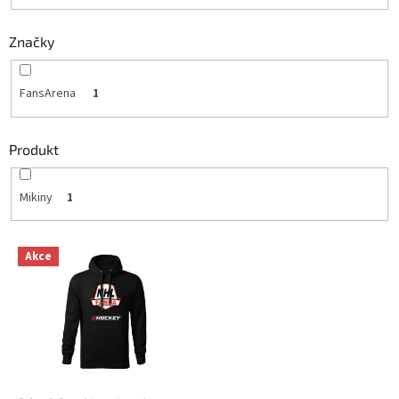
Značky
FansArena
1
Produkt
Mikiny
1
V
Akce
ý
p
i
s
p
r
o