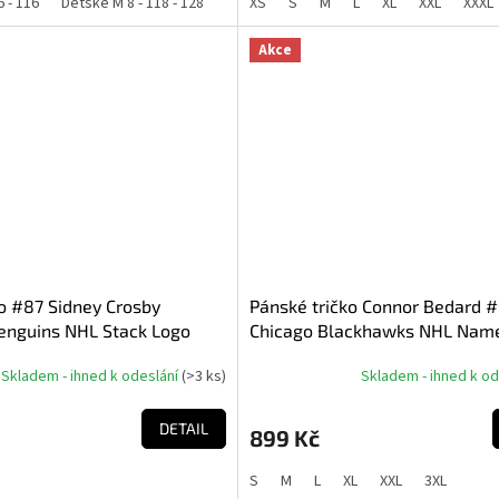
6 - 116
Dětské M 8 - 118 - 128
Dětské L 10 - 130 - 140
XS
S
M
L
XL
Dětské XL 12 - 1
XXL
XXXL
z
5
hvězdiček.
Akce
o #87 Sidney Crosby
Pánské tričko Connor Bedard 
Penguins NHL Stack Logo
Chicago Blackhawks NHL Nam
mber
Number Black T-shirt
Skladem - ihned k odeslání
(
>3 ks
)
Skladem - ihned k o
DETAIL
899 Kč
S
M
L
XL
XXL
3XL