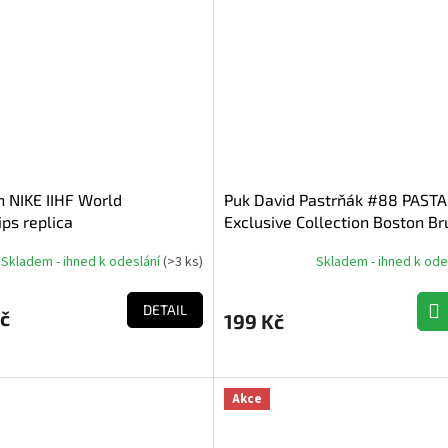
 NIKE IIHF World
Puk David Pastrňák #88 PASTA
ps replica
Exclusive Collection Boston B
Skladem - ihned k odeslání
(
>3 ks
)
Skladem - ihned k ode
DETAIL
č
199 Kč
Akce