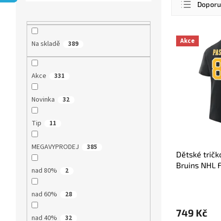
r
Dopor
a
a
z
n
Nejlevn
e
n
V
n
Nejdra
Akce
Na skladě
389
í
ý
í
p
p
Nejpro
p
a
i
r
Abece
Akce
331
n
s
o
e
p
d
l
r
Novinka
32
u
o
k
d
Tip
11
t
u
ů
k
MEGAVYPRODEJ
385
t
Dětské tričk
ů
Bruins NHL F
nad 80%
2
nad 60%
28
749 Kč
nad 40%
32