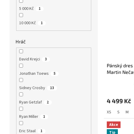
5 000 Kč
1
10 000 Kč
1
Hráč
David Krejci
3
Pánský dres
Martin Neč
Jonathan Toews
5
Sidney Crosby
13
4 499 Kč
Ryan Getzlaf
2
XS
S
M
Ryan Miller
1
Akce
Eric Staal
1
Tip