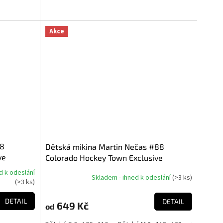
Akce
88
Dětská mikina Martin Nečas #88
ve
Colorado Hockey Town Exclusive
e NHL)
Collection (Colorado Avalanche NHL)
d k odeslání
Skladem - ihned k odeslání
(
>3 ks
)
(
>3 ks
)
DETAIL
DETAIL
649 Kč
od