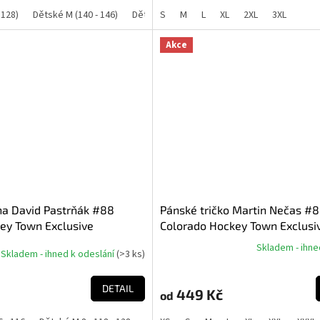
 128)
Dětské M (140 - 146)
Dětské L (152 - 158)
S
M
L
XL
Dětské XL (164 - 170)
2XL
3XL
Akce
na David Pastrňák #88
Pánské tričko Martin Nečas #
ey Town Exclusive
Colorado Hockey Town Exclusi
Boston Bruins NHL)
Collection (Colorado Avalanch
Skladem - ihne
Skladem - ihned k odeslání
(
>3 ks
)
Průměrné
hodnocení
produktu
DETAIL
449 Kč
od
je
5,0