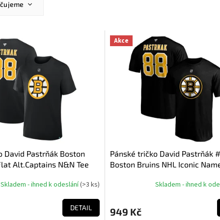
učujeme
ější
žší
Akce
dávanější
dně
o David Pastrňák Boston
Pánské tričko David Pastrňák 
lat Alt.Captains N&N Tee
Boston Bruins NHL Iconic Nam
Number Graphic
Skladem - ihned k odeslání
(
>3 ks
)
Skladem - ihned k ode
DETAIL
949 Kč