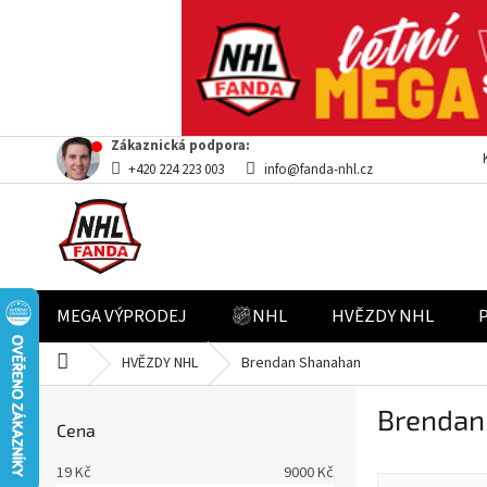
Přejít
Zákaznická podpora:
na
+420 224 223 003
info@fanda-nhl.cz
obsah
MEGA VÝPRODEJ
NHL
HVĚZDY NHL
Domů
HVĚZDY NHL
Brendan Shanahan
P
Brendan
o
Cena
s
t
19
Kč
9000
Kč
Ř