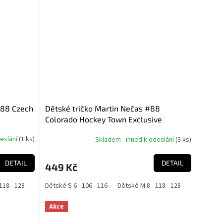
#88 Czech
Dětské tričko Martin Nečas #88
Colorado Hockey Town Exclusive
Collection (Colorado Avalanche NHL)
deslání
(
1 ks
)
Skladem - ihned k odeslání
(
3 ks
)
DETAIL
DETAIL
449 Kč
118 - 128
Dětské L 10 - 130 - 140
Dětské S 6 - 106 - 116
Dětské XL 12 - 142 - 152
Dětské M 8 - 118 - 128
Dětské L 10
Akce