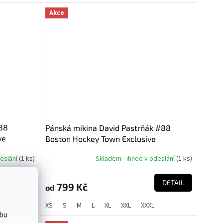
5
hvězdiček.
Akce
88
Pánská mikina David Pastrňák #88
ve
Boston Hockey Town Exclusive
e NHL)
Collection (Boston Bruins NHL)
deslání
(
1 ks
)
Skladem - ihned k odeslání
(
1 ks
)
DETAIL
DETAIL
799 Kč
od
XS
S
M
L
XL
XXL
XXXL
bu