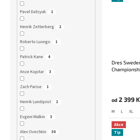
Pavel Datsyuk
1
Henrik Zetterberg
2
Roberto Luongo
1
Patrick Kane
4
Dres Sweden
Championshi
Anze Kopitar
3
Zach Parise
1
2 399 K
od
Henrik Lundqvist
1
M
L
XL
Evgeni Malkin
3
Akce
Alex Ovechkin
30
Tip