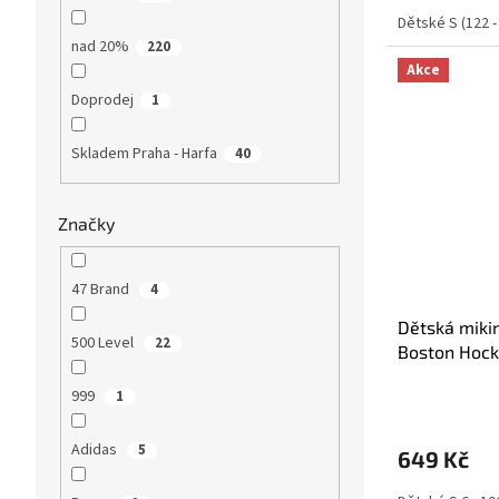
Dětské S (122 -
nad 20%
220
Akce
Doprodej
1
Skladem Praha - Harfa
40
Značky
47 Brand
4
Dětská miki
500 Level
22
Boston Hock
Collection (
999
1
Adidas
5
649 Kč