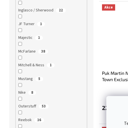
Akce
Inglasco / Sherwood
22
JF Turner
1
Majestic
1
McFarlane
38
Mitchell & Ness
1
Puk Martin 
Mustang
5
Town Exclusi
Avalanche 
Nike
8
Outerstuff
53
229 Kč
Reebok
16
T