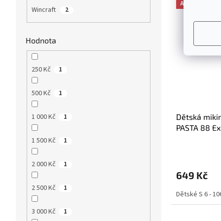
Akce
Wincraft
2
Hodnota
250 Kč
1
500 Kč
1
1 000 Kč
Dětská miki
1
PASTA 88 Exc
Bruins NHL
1 500 Kč
1
2 000 Kč
1
649 Kč
2 500 Kč
1
Dětské S 6 - 10
3 000 Kč
1