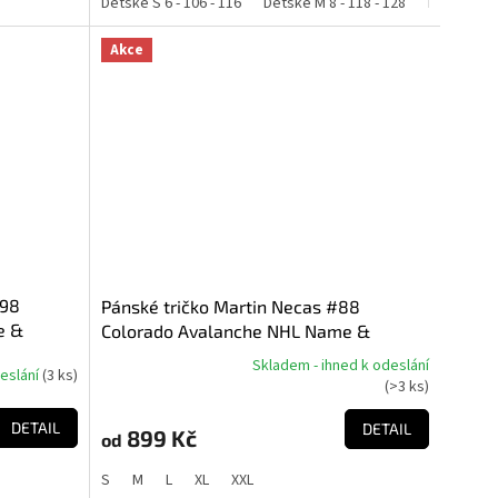
42 - 152
Dětské S 6 - 106 - 116
Dětské M 8 - 118 - 128
Dětské L 10
Akce
#98
Pánské tričko Martin Necas #88
e &
Colorado Avalanche NHL Name &
Number T-Shirt
Skladem - ihned k odeslání
deslání
(
3 ks
)
Průměrné
(
>3 ks
)
hodnocení
produktu
DETAIL
DETAIL
899 Kč
od
je
5,0
S
M
L
XL
XXL
z