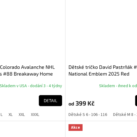
 Colorado Avalanche NHL
Dětské tričko David Pastrňák 
as #88 Breakaway Home
National Emblem 2025 Red
Skladem v USA - dodání 3 - 4 týdny
Skladem - ihned k o
DETAIL
399 Kč
od
L
XL
XXL
XXXL
Dětské S 6 - 106 - 116
Dětské M 8 - 
Akce