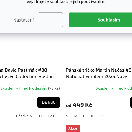
vyjadřujete souhlas s jejich používáním.
Akce
Nastavení
Souhlasím
na David Pastrňák #88
Pánské tričko Martin Nečas #
lusive Collection Boston
National Emblem 2025 Navy
Skladem - ihned k odeslání
(
>3 ks
)
Skladem - ihned k o
DETAIL
449 Kč
od
6 - 116
Dětské M 8 - 118 - 128
Dětské L 10 - 130 - 140
S
M
L
XL
XXL
Dětské XL 12 - 1
Akce