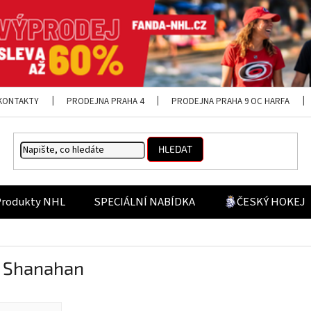
KONTAKTY
PRODEJNA PRAHA 4
PRODEJNA PRAHA 9 OC HARFA
HLEDAT
Produkty NHL
SPECIÁLNÍ NABÍDKA
ČESKÝ HOKEJ
 Shanahan