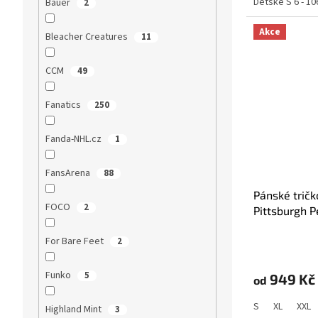
Dětské S 6 - 10
Bauer
2
Akce
Bleacher Creatures
11
CCM
49
Fanatics
250
Fanda-NHL.cz
1
FansArena
88
Pánské tričk
FOCO
2
Pittsburgh 
Name & Nu
For Bare Feet
2
Funko
5
949 Kč
od
S
XL
XXL
Highland Mint
3