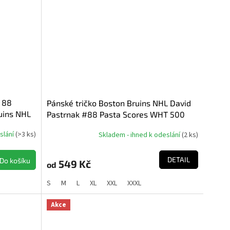
 88
Pánské tričko Boston Bruins NHL David
ruins NHL
Pastrnak #88 Pasta Scores WHT 500
Level
slání
(
>3 ks
)
Skladem - ihned k odeslání
(
2 ks
)
DETAIL
Do košíku
549 Kč
od
S
M
L
XL
XXL
XXXL
Akce