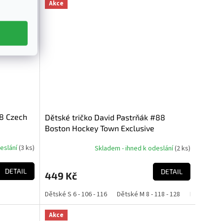
Akce
98 Czech
Dětské tričko David Pastrňák #88
Boston Hockey Town Exclusive
Collection (Boston Bruins NHL)
deslání
(
3 ks
)
Skladem - ihned k odeslání
(
2 ks
)
DETAIL
DETAIL
449 Kč
42 - 152
Dětské S 6 - 106 - 116
Dětské M 8 - 118 - 128
Dětské L 10
Akce