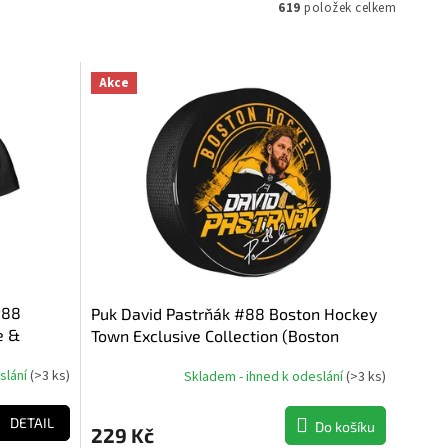
619
položek celkem
Akce
#88
Puk David Pastrňák #88 Boston Hockey
e &
Town Exclusive Collection (Boston
Bruins NHL)
slání
(
>3 ks
)
Skladem - ihned k odeslání
(
>3 ks
)
DETAIL
Do košíku
229 Kč