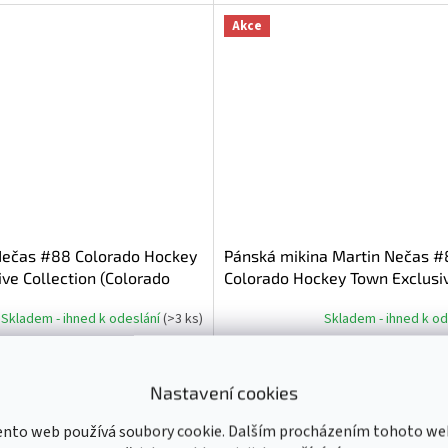
Akce
Nečas #88 Colorado Hockey
Pánská mikina Martin Nečas #
ve Collection (Colorado
Colorado Hockey Town Exclusi
NHL)
Collection (Colorado Avalanch
Skladem - ihned k odeslání
(
>3 ks
)
Skladem - ihned k o
Do košíku
799 Kč
od
Nastavení cookies
XS
S
M
L
XL
XXL
XXXL
ento web používá soubory cookie. Dalším procházením tohoto we