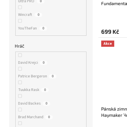
Ultra PRO
0
Fundamental
with Pom - 
Wincraft
0
YouTheFan
0
699 Kč
Akce
Hráč
David Krejci
0
Patrice Bergeron
0
Tuukka Rask
0
David Backes
0
Pánská zimn
Haymaker ’4
Brad Marchand
0