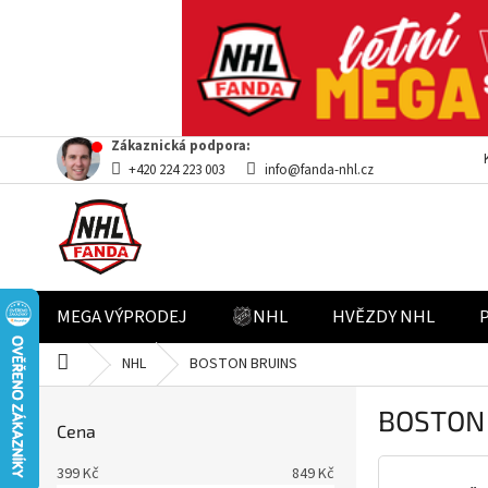
Přejít
Zákaznická podpora:
na
+420 224 223 003
info@fanda-nhl.cz
obsah
MEGA VÝPRODEJ
NHL
HVĚZDY NHL
Domů
NHL
BOSTON BRUINS
P
BOSTON
o
Cena
s
t
399
Kč
849
Kč