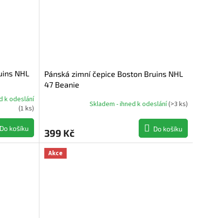
uins NHL
Pánská zimní čepice Boston Bruins NHL
47 Beanie
d k odeslání
Skladem - ihned k odeslání
(
>3 ks
)
(
1 ks
)
Do košíku
Do košíku
399 Kč
Akce