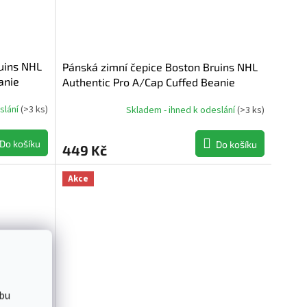
uins NHL
Pánská zimní čepice Boston Bruins NHL
anie
Authentic Pro A/Cap Cuffed Beanie
slání
(
>3 ks
)
Skladem - ihned k odeslání
(
>3 ks
)
Do košíku
Do košíku
449 Kč
Akce
bu