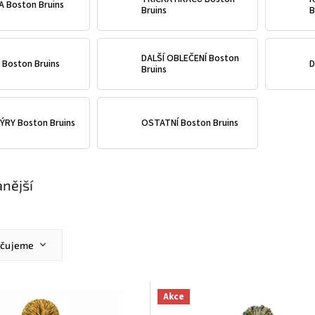
A Boston Bruins
Bruins
B
DALŠÍ OBLEČENÍ Boston
 Boston Bruins
D
Bruins
ÝRY Boston Bruins
OSTATNÍ Boston Bruins
nější
učujeme
ější
žší
Akce