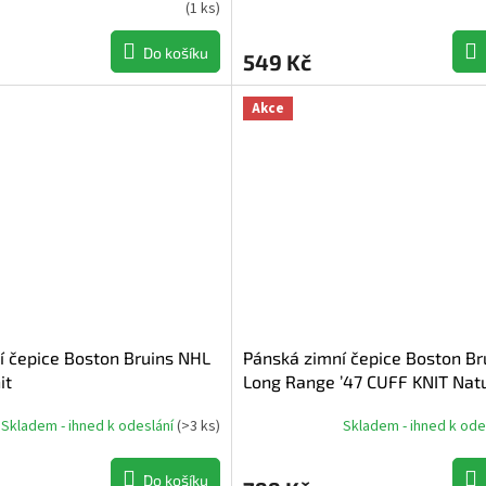
Průměrné
(
1 ks
)
hodnocení
produktu
Do košíku
549 Kč
je
5,0
z
Akce
5
hvězdiček.
í čepice Boston Bruins NHL
Pánská zimní čepice Boston Br
it
Long Range ’47 CUFF KNIT Nat
Skladem - ihned k odeslání
(
>3 ks
)
Skladem - ihned k ode
Do košíku