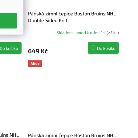
uins NHL
Pánská zimní čepice Boston Bruins NHL
it
Double Sided Knit
slání
(
>3 ks
)
Skladem - ihned k odeslání
(
>3 ks
)
Do košíku
Do košíku
649 Kč
Akce
uins NHL
Pánská zimní čepice Boston Bruins NHL