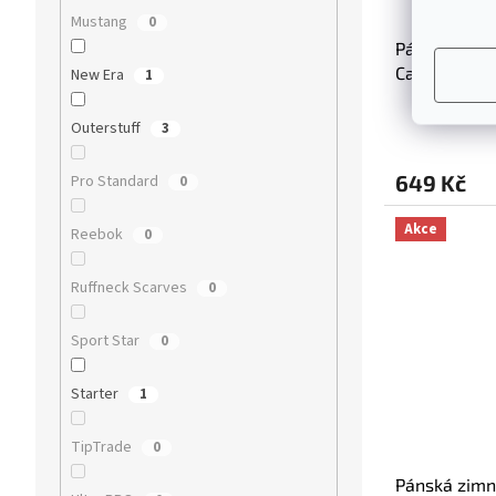
Mustang
0
Pánská zimn
Cascade ’47 
New Era
1
Průměrné
Outerstuff
3
hodnocení
produktu
649 Kč
Pro Standard
0
je
5,0
z
Akce
Reebok
0
5
hvězdiček.
Ruffneck Scarves
0
Sport Star
0
Starter
1
TipTrade
0
Pánská zimn