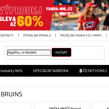
KONTAKTY
PRODEJNA PRAHA 4
PRODEJNA PRAHA 9 OC HARFA
HLEDAT
Produkty NHL
SPECIÁLNÍ NABÍDKA
ČESKÝ HOKEJ
 BRUINS
TRIČKA HRÁČŮ Boston
K