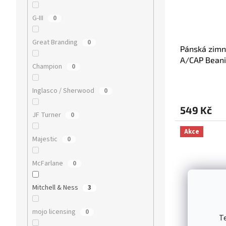
G-III
0
Great Branding
0
Pánská zimn
A/CAP Beani
Champion
0
Inglasco / Sherwood
0
549 Kč
JF Turner
0
Akce
Majestic
0
McFarlane
0
Mitchell & Ness
3
mojo licensing
0
T