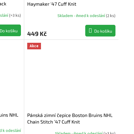
ack
Haymaker '47 Cuff Knit
slání
(
>3 ks
)
Skladem - ihned k odeslání
(
2 ks
)
Do košíku
Do košíku
449 Kč
Akce
uins NHL
Pánská zimní čepice Boston Bruins NHL
Chain Stitch ’47 Cuff Knit
d k odeslání
Skladem - ihned k odeslání
(
>3 ks
)