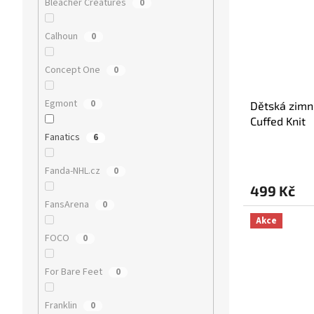
Bleacher Creatures
0
Calhoun
0
Concept One
0
Egmont
0
Dětská zimn
Cuffed Knit
Fanatics
6
Fanda-NHL.cz
0
499 Kč
FansArena
0
Akce
FOCO
0
For Bare Feet
0
Franklin
0