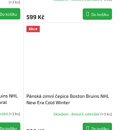
(
>3 ks
)
Do košíku
Do košíku
599 Kč
Akce
uins NHL
Pánská zimní čepice Boston Bruins NHL
ural
New Era Cold Winter
slání
(
>3 ks
)
Skladem - ihned k odeslání
(
>3 ks
)
Do košíku
Do košíku