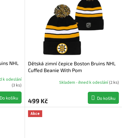
uins NHL
Dětská zimní čepice Boston Bruins NHL
Cuffed Beanie With Pom
d k odeslání
Skladem - ihned k odeslání
(
2 ks
)
(
3 ks
)
Do košíku
Do košíku
499 Kč
Akce