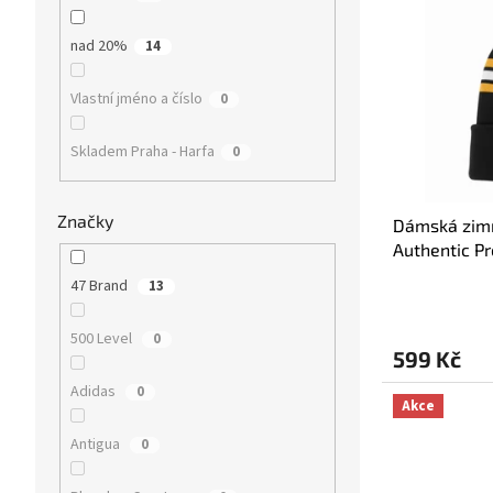
p
Nejpro
p
i
r
Abece
nad 20%
14
s
o
p
d
Vlastní jméno a číslo
0
r
u
o
k
d
Skladem Praha - Harfa
0
t
u
ů
k
Značky
t
Dámská zimn
ů
Authentic P
47 Brand
13
500 Level
0
599 Kč
Adidas
0
Akce
Antigua
0