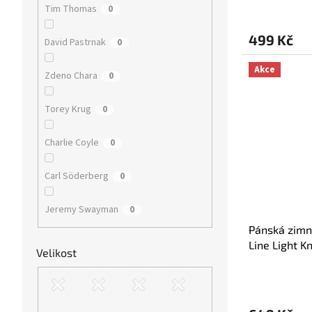
Průměrné
Tim Thomas
0
hodnocení
produktu
499 Kč
je
David Pastrnak
0
5,0
z
Akce
Zdeno Chara
0
5
hvězdiček.
Torey Krug
0
Charlie Coyle
0
Carl Söderberg
0
Jeremy Swayman
0
Pánská zimn
Line Light Kn
Velikost