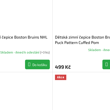
í čepice Boston Bruins NHL
Dětská zimní čepice Boston Br
Puck Pattern Cuffed Pom
Skladem - ihne
Skladem - ihned k odeslání
(
>3 ks
)
Průměrné
hodnocení
produktu
Do košíku
499 Kč
je
5,0
z
Akce
5
hvězdiček.