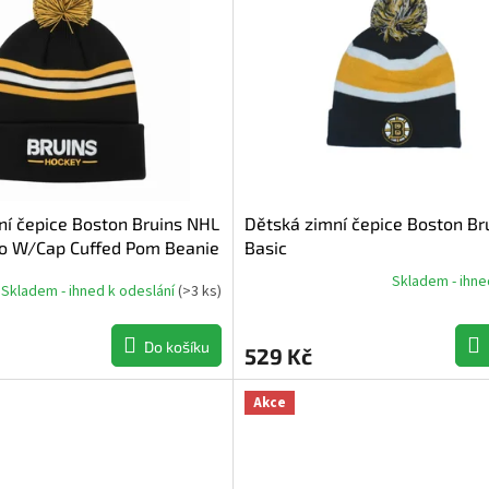
dávanější
dně
í čepice Boston Bruins NHL
Dětská zimní čepice Boston Br
ro W/Cap Cuffed Pom Beanie
Basic
Skladem - ihne
Skladem - ihned k odeslání
(
>3 ks
)
Průměrné
hodnocení
produktu
Do košíku
529 Kč
je
5,0
z
Akce
5
hvězdiček.