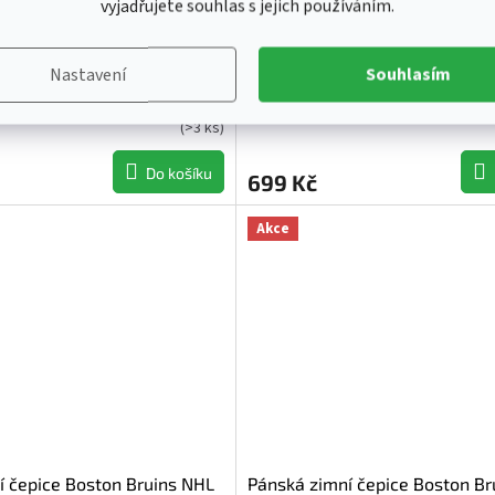
vyjadřujete souhlas s jejich používáním.
í čepice Boston Bruins NHL
Pánská zimní čepice Boston Br
Cuff Knit
Clubhouse Jennings ’47 Cuff Kn
Nastavení
Souhlasím
Skladem - ihned k odeslání
Skladem - ihned k ode
(
>3 ks
)
Do košíku
699 Kč
Akce
í čepice Boston Bruins NHL
Pánská zimní čepice Boston Br