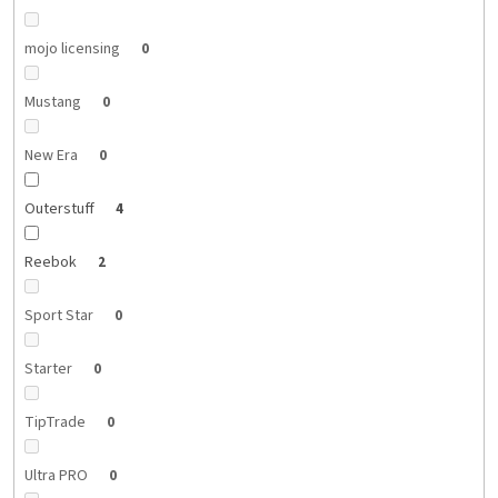
mojo licensing
0
Mustang
0
New Era
0
Outerstuff
4
Reebok
2
Sport Star
0
Starter
0
TipTrade
0
Ultra PRO
0