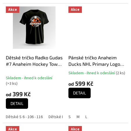
Akce
Akce
Dětské tričko Radko Gudas
Pánské tričko Anaheim
#7 Anaheim Hockey Town
Ducks NHL Primary Logo
Exclusive Collection
Graphic T-Shirt VALUE
Skladem - ihned k odeslání
(
2 ks
)
Průměrné
(Anaheim Ducks NHL)
Skladem - ihned k odeslání
hodnocení
599 Kč
(
>3 ks
)
od
produktu
je
399 Kč
DETAIL
od
5,0
z
DETAIL
5
hvězdiček.
Dětské S 6 - 106 - 116
Dětské M 8 - 118 - 128
S
M
L
Dětské L 10 - 130 - 140
Akce
Akce