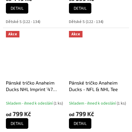
DETAIL
DETAIL
Dětské S (122 - 134)
Dětské S (122 - 134)
Akce
Akce
Pánské tričko Anaheim
Pánské tričko Anaheim
Ducks NHL Imprint ’47
Ducks - NFL & NHL Tee
Echo Tee
Skladem - ihned k odeslání
(
1 ks
)
Skladem - ihned k odeslání
(
1 ks
)
799 Kč
799 Kč
od
od
DETAIL
DETAIL