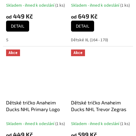
Ctn Tee
Skladem - ihned k odeslání
(
1 ks
)
Skladem - ihned k odeslání
(
1 ks
)
449 Kč
649 Kč
od
od
DETAIL
DETAIL
S
Dětské XL (164 - 170)
Akce
Akce
Dětské tričko Anaheim
Dětské tričko Anaheim
Ducks NHL Primary Logo
Ducks NHL Trevor Zegras
Skladem - ihned k odeslání
(
1 ks
)
Skladem - ihned k odeslání
(
1 ks
)
449 Kč
599 Kč
od
od