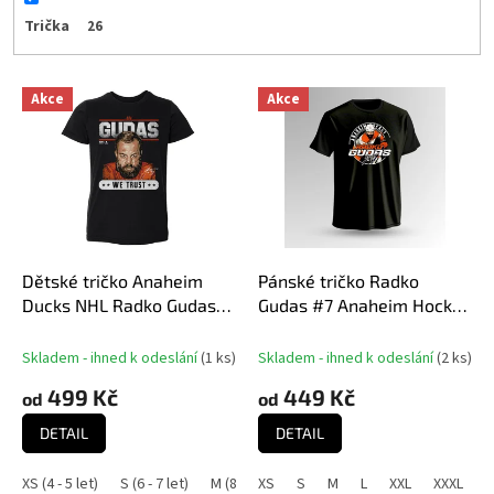
Trička
26
V
Akce
Akce
ý
p
i
s
p
r
o
d
Dětské tričko Anaheim
Pánské tričko Radko
u
Ducks NHL Radko Gudas
Gudas #7 Anaheim Hockey
k
#7 Trust WHT 500 Level
Town Exclusive Collection
t
(Anaheim Ducks NHL)
Skladem - ihned k odeslání
(
1 ks
)
Skladem - ihned k odeslání
(
2 ks
)
ů
499 Kč
449 Kč
od
od
DETAIL
DETAIL
XS (4 - 5 let)
S (6 - 7 let)
M (8 - 9 let)
XS
S
L (10 - 11 let)
M
L
XXL
XL (12 - 14 let
XXXL