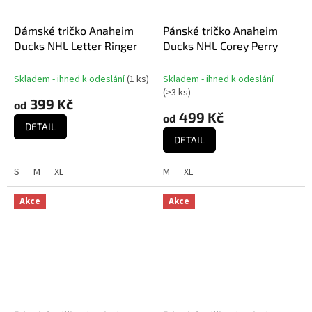
Dámské tričko Anaheim
Pánské tričko Anaheim
Ducks NHL Letter Ringer
Ducks NHL Corey Perry
Skladem - ihned k odeslání
(
1 ks
)
Skladem - ihned k odeslání
(
>3 ks
)
399 Kč
od
499 Kč
od
DETAIL
DETAIL
S
M
XL
M
XL
Akce
Akce