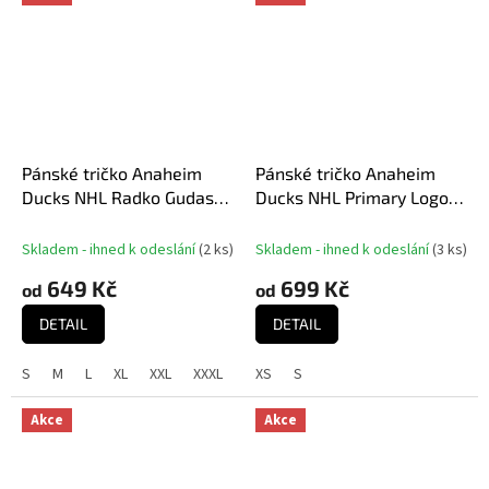
Pánské tričko Anaheim
Pánské tričko Anaheim
Ducks NHL Radko Gudas
Ducks NHL Primary Logo
#7 Trust WHT 500 Level
Graphic T-Shirt
Skladem - ihned k odeslání
(
2 ks
)
Skladem - ihned k odeslání
(
3 ks
)
649 Kč
699 Kč
od
od
DETAIL
DETAIL
S
M
L
XL
XXL
XXXL
XS
S
Akce
Akce