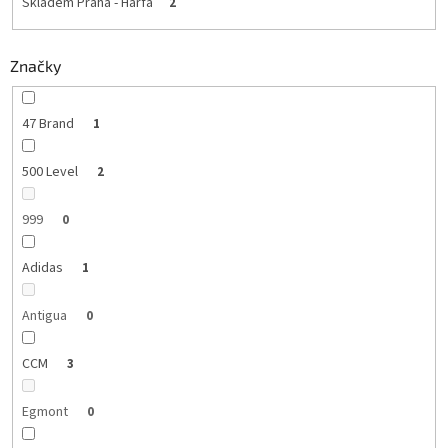
Skladem Praha - Harfa
2
Značky
47 Brand
1
500 Level
2
999
0
Adidas
1
Antigua
0
CCM
3
Egmont
0