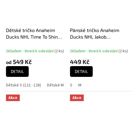
Dětské tričko Anaheim
Pánské tričko Anaheim
Ducks NHL Time To Shine
Ducks NHL Jakob
Cnk Mw Tee
Silfverberg
Skladem - ihned k odeslání
(
2 ks
)
Skladem - ihned k odeslání
(
2 ks
)
549 Kč
449 Kč
od
DETAIL
DETAIL
Dětské S (122 - 128)
Dětské M (140 - 146)
S
M
Dětské L (152 - 158)
Dě
Akce
Akce