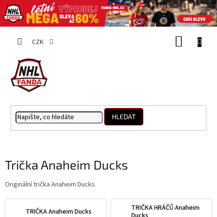
Přejít
NÁKUP
na
CZK
obsah
KOŠÍK
HLEDAT
Trička Anaheim Ducks
Originální trička Anaheim Ducks
TRIČKA HRÁČŮ Anaheim
TRIČKA Anaheim Ducks
Ducks