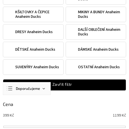
KŠILTOVKY A ČEPICE
MIKINY A BUNDY Anaheim
Anaheim Ducks
Ducks
DALŠÍ OBLEČENÍ Anaheim
DRESY Anaheim Ducks
Ducks
DĚTSKÉ Anaheim Ducks
DÁMSKÉ Anaheim Ducks
SUVENÝRY Anaheim Ducks
OSTATNÍ Anaheim Ducks
Ř
Zavřít filtr
Doporučujeme
a
z
Nejlevnější
e
Cena
n
Nejdražší
399
Kč
1199
Kč
í
Nejprodávanější
p
r
Abecedně