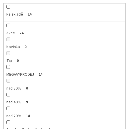
o
d
Na skladě
24
u
k
t
Akce
24
ů
Novinka
0
Tip
0
MEGAVYPRODEJ
24
nad 80%
0
nad 40%
9
nad 20%
14