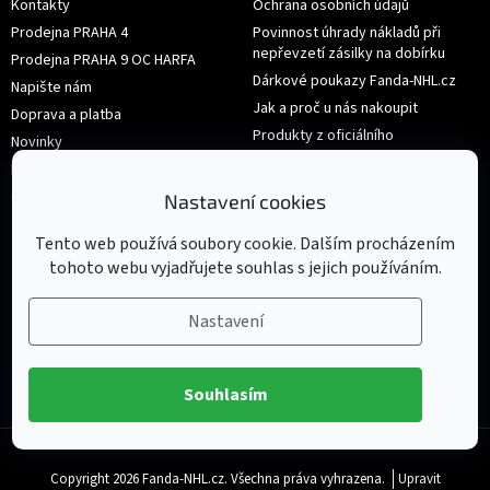
Kontakty
Ochrana osobních údajů
Prodejna PRAHA 4
Povinnost úhrady nákladů při
nepřevzetí zásilky na dobírku
Prodejna PRAHA 9 OC HARFA
Dárkové poukazy Fanda-NHL.cz
Napište nám
Jak a proč u nás nakoupit
Doprava a platba
Produkty z oficiálního
Novinky
shop.nhl.com
Hodnocení obchodu
Velikosti
Obchodní podmínky
Nastavení cookies
Výměna nebo vrácení zboží
Tento web používá soubory cookie. Dalším procházením
tohoto webu vyjadřujete souhlas s jejich používáním.
Nastavení
Souhlasím
Copyright 2026
Fanda-NHL.cz
. Všechna práva vyhrazena.
Upravit