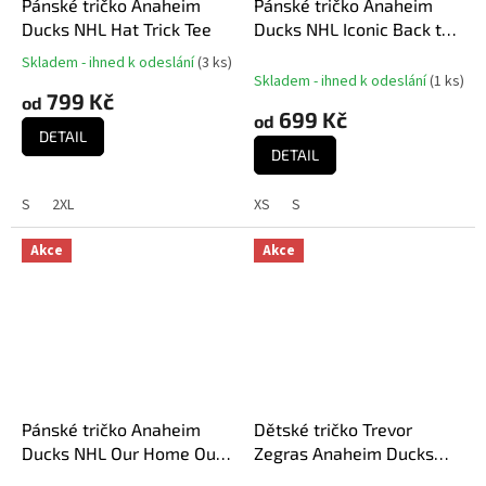
Pánské tričko Anaheim
Pánské tričko Anaheim
Ducks NHL Hat Trick Tee
Ducks NHL Iconic Back to
Basics Long Sleeve Shirt
Skladem - ihned k odeslání
(
3 ks
)
Průměrné
Skladem - ihned k odeslání
(
1 ks
)
hodnocení
799 Kč
od
produktu
699 Kč
od
je
DETAIL
5,0
DETAIL
z
5
S
2XL
XS
S
hvězdiček.
Akce
Akce
Pánské tričko Anaheim
Dětské tričko Trevor
Ducks NHL Our Home Our
Zegras Anaheim Ducks
Ice
NHL Flat Name & Number