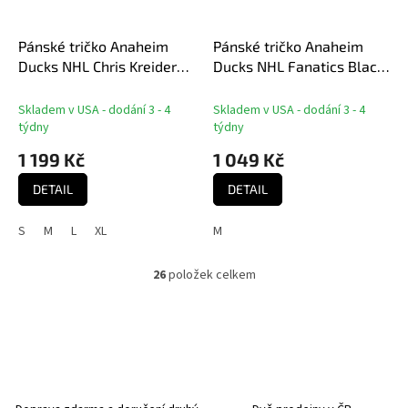
Pánské tričko Anaheim
Pánské tričko Anaheim
Ducks NHL Chris Kreider
Ducks NHL Fanatics Black
#20 Authentic Stack
LA Strong
Name & Number T-Shirt -
Skladem v USA - dodání 3 - 4
Skladem v USA - dodání 3 - 4
Orange
týdny
týdny
1 199 Kč
1 049 Kč
DETAIL
DETAIL
S
M
L
XL
M
26
položek celkem
O
v
l
á
d
a
c
í