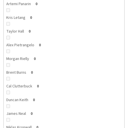
Artemi Panarin
0
Kris Letang
0
Taylor Hall
0
Alex Pietrangelo
0
Morgan Rielly
0
Brent Burns
0
Cal Clutterbuck
0
Duncan Keith
0
James Neal
0
Niklas Kronwall
0