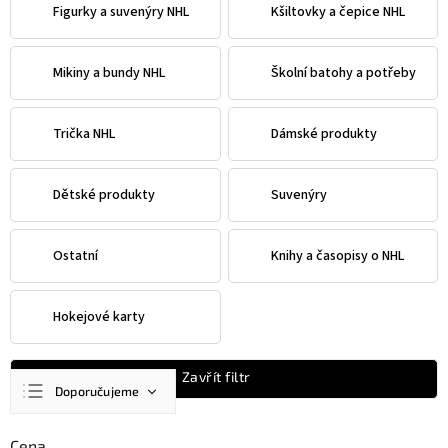
Figurky a suvenýry NHL
Kšiltovky a čepice NHL
Mikiny a bundy NHL
Školní batohy a potřeby
Trička NHL
Dámské produkty
Dětské produkty
Suvenýry
Ostatní
Knihy a časopisy o NHL
Hokejové karty
Ř
Zavřít filtr
Doporučujeme
a
z
Nejlevnější
e
Cena