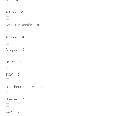
999
0
Adidas
0
American Needle
0
Aminco
0
Antigua
0
Bauer
0
BCW
0
Bleacher Creatures
0
Boelter
0
CCM
0