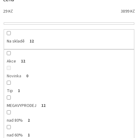
n
Nejdražší
29
Kč
3899
Kč
í
Nejprodávanější
p
r
Abecedně
o
d
Na skladě
12
u
k
t
Akce
12
ů
Novinka
0
Tip
1
MEGAVYPRODEJ
12
nad 80%
2
nad 60%
1