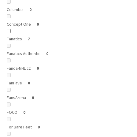
Columbia
0
Concept One
0
Fanatics
7
Fanatics Authentic
0
Fanda-NHL.cz
0
FanFave
0
FansArena
0
FOCO
0
For Bare Feet
0