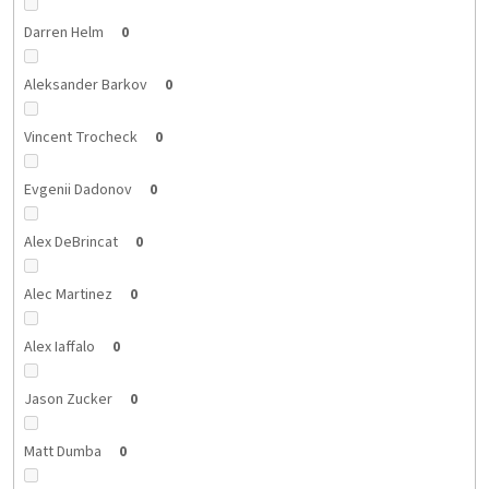
Darren Helm
0
Aleksander Barkov
0
Vincent Trocheck
0
Evgenii Dadonov
0
Alex DeBrincat
0
Alec Martinez
0
Alex Iaffalo
0
Jason Zucker
0
Matt Dumba
0