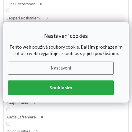
Elias Pettersson
0
Jesperi Kotkaniemi
0
Brady Tkachuk
0
Nastavení cookies
Mikhail Sergachev
0
Tento web používá soubory cookie. Dalším procházením
tohoto webu vyjadřujete souhlas s jejich používáním.
Anthony Cirelli
0
Nastavení
Yanni Gourde
0
Souhlasím
Jordan Binnington
0
Kaapo Kakko
0
Alexis Lafreniere
0
Quinn Hughes
0