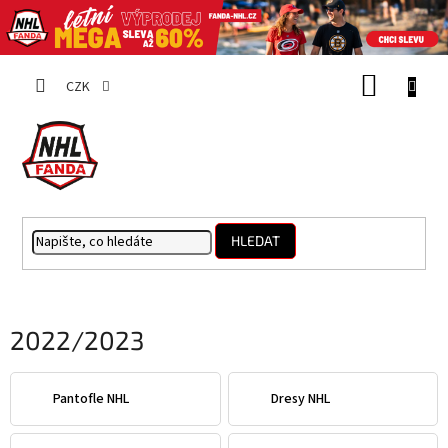
Přejít
NÁKUP
na
CZK
obsah
KOŠÍK
HLEDAT
2022/2023
Pantofle NHL
Dresy NHL