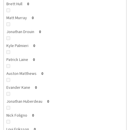
Brett Hull
0
Matt Murray
0
Jonathan Drouin
0
Kyle Palmieri
0
Patrick Laine
0
Auston Matthews
0
Evander Kane
0
Jonathan Huberdeau
0
Nick Foligno
0
Loui Eriksson
0