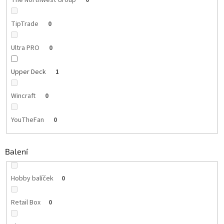
The Northwest Group
0
TipTrade
0
Ultra PRO
0
Upper Deck
1
Wincraft
0
YouTheFan
0
Balení
Hobby balíček
0
Retail Box
0