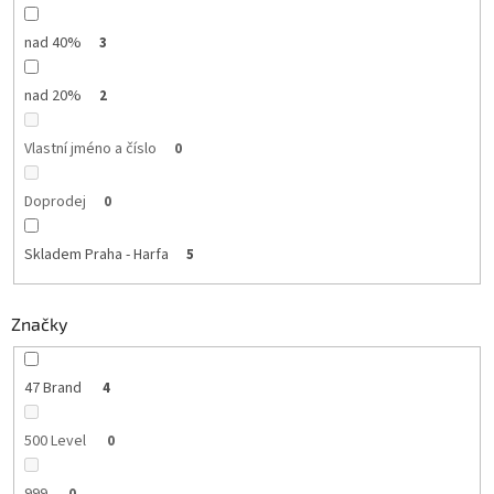
nad 40%
3
nad 20%
2
Vlastní jméno a číslo
0
Doprodej
0
Skladem Praha - Harfa
5
Značky
47 Brand
4
500 Level
0