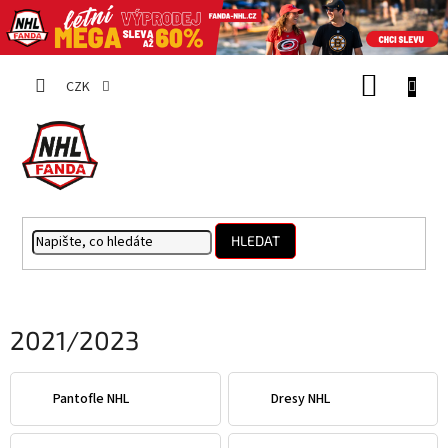
Přejít
NÁKUP
na
CZK
obsah
KOŠÍK
HLEDAT
2021/2023
Pantofle NHL
Dresy NHL