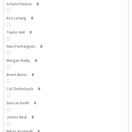
Artemi Panarin
0
Kris Letang
0
Taylor Hall
0
Alex Pietrangelo
0
Morgan Rielly
0
Brent Burns
0
Cal Clutterbuck
0
Duncan Keith
0
James Neal
0
Niklas Kronwall
0