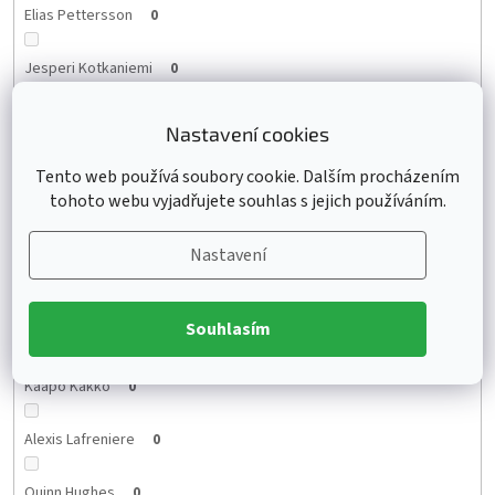
Elias Pettersson
0
Jesperi Kotkaniemi
0
Brady Tkachuk
0
Nastavení cookies
Mikhail Sergachev
0
Tento web používá soubory cookie. Dalším procházením
tohoto webu vyjadřujete souhlas s jejich používáním.
Anthony Cirelli
0
Nastavení
Yanni Gourde
0
Souhlasím
Jordan Binnington
0
Kaapo Kakko
0
Alexis Lafreniere
0
Quinn Hughes
0