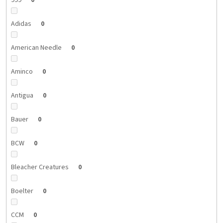
999
0
Adidas
0
American Needle
0
Aminco
0
Antigua
0
Bauer
0
BCW
0
Bleacher Creatures
0
Boelter
0
CCM
0