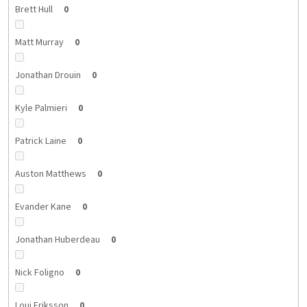
Brett Hull
0
Matt Murray
0
Jonathan Drouin
0
Kyle Palmieri
0
Patrick Laine
0
Auston Matthews
0
Evander Kane
0
Jonathan Huberdeau
0
Nick Foligno
0
Loui Eriksson
0