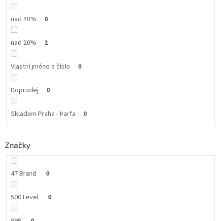
nad 40%
0
nad 20%
2
Vlastní jméno a číslo
0
Doprodej
0
Skladem Praha - Harfa
0
Značky
47 Brand
0
500 Level
0