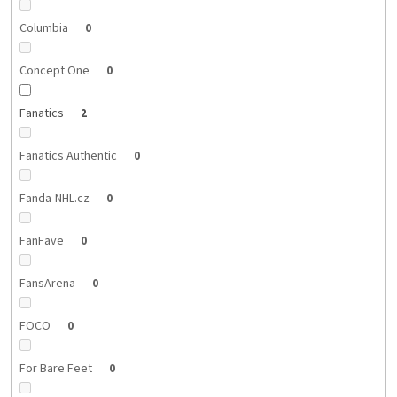
Columbia
0
Concept One
0
Fanatics
2
Fanatics Authentic
0
Fanda-NHL.cz
0
FanFave
0
FansArena
0
FOCO
0
For Bare Feet
0