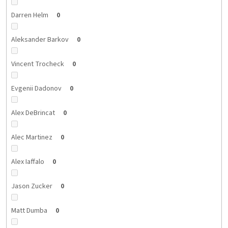
Darren Helm
0
Aleksander Barkov
0
Vincent Trocheck
0
Evgenii Dadonov
0
Alex DeBrincat
0
Alec Martinez
0
Alex Iaffalo
0
Jason Zucker
0
Matt Dumba
0