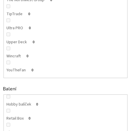
The Northwest Group
0
TipTrade
0
Ultra PRO
0
Upper Deck
0
Wincraft
0
YouTheFan
0
Balení
Hobby balíček
0
Retail Box
0