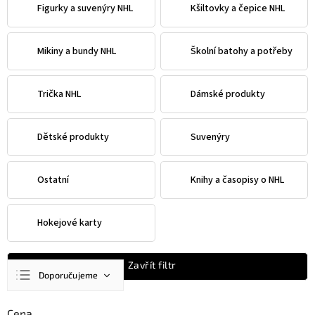
Figurky a suvenýry NHL
Kšiltovky a čepice NHL
Mikiny a bundy NHL
Školní batohy a potřeby
Trička NHL
Dámské produkty
Dětské produkty
Suvenýry
Ostatní
Knihy a časopisy o NHL
Hokejové karty
Ř
Zavřít filtr
Doporučujeme
a
z
Nejlevnější
e
Cena