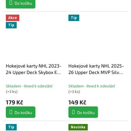
z
Do košíku
5
hvězdiček.
Akce
Tip
Tip
Hokejové karty NHL 2023-
Hokejové karty NHL 2025-
24 Upper Deck Skybox E-X
26 Upper Deck MVP Silver
2000 Hockey Hobby
Collection Hockey Hobby
Balíček
Balíček
Skladem - ihned k odeslání
Skladem - ihned k odeslání
(
>3 ks
)
(
>3 ks
)
179 Kč
149 Kč
Do košíku
Do košíku
Tip
Novinka