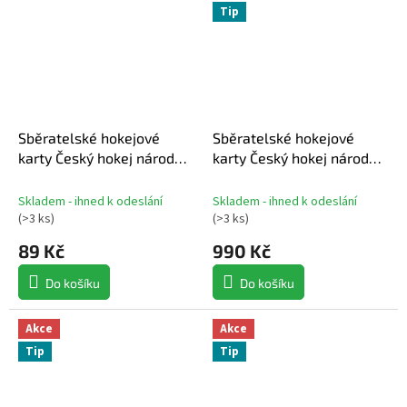
Tip
Sběratelské hokejové
Sběratelské hokejové
karty Český hokej národní
karty Český hokej národní
tým reprezentace
tým reprezentace
2024/2025 Series 2 hobby
2025/2026 Series 1 hobby
Skladem - ihned k odeslání
Skladem - ihned k odeslání
balíček
box
(
>3 ks
)
(
>3 ks
)
89 Kč
990 Kč
Do košíku
Do košíku
Akce
Akce
Tip
Tip