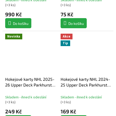
Skladem - ihned k odeslání
Skladem - ihned k odeslání
box
(
>3 ks
)
(
>3 ks
)
990 Kč
75 Kč
Do košíku
Do košíku
Novinka
Akce
Tip
Hokejové karty NHL 2025-
Hokejové karty NHL 2024-
26 Upper Deck Parkhurst
25 Upper Deck Parkhurst
Hockey Hobby balíček
Champions Hockey Hobby
balíček
Skladem - ihned k odeslání
Skladem - ihned k odeslání
(
>3 ks
)
(
>3 ks
)
249 Kč
169 Kč