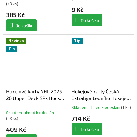
hodnocení
(
>3 ks
)
produktu
9 Kč
385 Kč
je
4,5
Do košíku
z
Do košíku
5
hvězdiček.
Novinka
Tip
Tip
Hokejové karty NHL 2025-
Hokejové karty Česká
26 Upper Deck SPx Hockey
Extraliga Ledního Hokeje
Hobby Balíček
2025-26 Series 2 Blaster
Skladem - ihned k odeslání
(
1 ks
)
Průměrné
Box
Skladem - ihned k odeslání
hodnocení
714 Kč
(
>3 ks
)
produktu
je
409 Kč
Do košíku
5,0