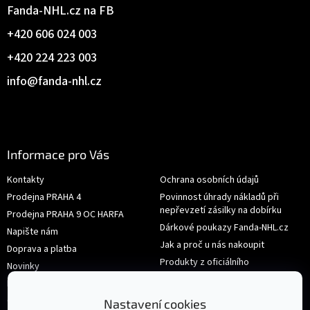
Fanda-NHL.cz na FB
+420 606 024 003
+420 224 223 003
info
@
fanda-nhl.cz
Informace pro Vás
Kontakty
Ochrana osobních údajů
Prodejna PRAHA 4
Povinnost úhrady nákladů při
nepřevzetí zásilky na dobírku
Prodejna PRAHA 9 OC HARFA
Dárkové poukazy Fanda-NHL.cz
Napište nám
Jak a proč u nás nakoupit
Doprava a platba
Produkty z oficiálního
Novinky
shop.nhl.com
Hodnocení obchodu
Velikosti
Obchodní podmínky
Nastavení cookies
Výměna nebo vrácení zboží