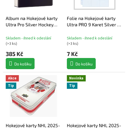
r
o
d
Album na Hokejové karty
Folie na Hokejové karty
u
Ultra Pro Silver Hockey
Ultra PRO 9 Karet Silver (11
k
Black
děr)
t
Skladem - ihned k odeslání
Skladem - ihned k odeslání
ů
(
>3 ks
)
(
>3 ks
)
385 Kč
7 Kč
Do košíku
Do košíku
Akce
Novinka
Tip
Tip
Hokejové karty NHL 2025-
Hokejové karty NHL 2025-