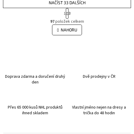
NAČÍST 33 DALŠÍCH
S
1
3
t
O
r
97
položek celkem
v
á
l
NAHORU
n
á
k
d
o
v
a
á
c
n
í
í
p
r
v
Doprava zdarma a doručení druhý
Dvě prodejny v ČR
k
den
y
v
ý
p
Přes 65 000 kusů NHL produktů
Vlastní jméno nejen na dresy a
i
ihned skladem
trička do 48 hodin
s
u