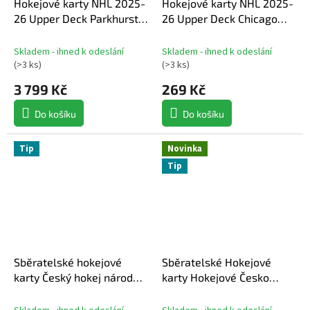
Hokejové karty NHL 2025-
Hokejové karty NHL 2025-
26 Upper Deck Parkhurst
26 Upper Deck Chicago
Hockey Hobby box
Blackhawks NHL
Centennial Hobby balíček
Skladem - ihned k odeslání
Skladem - ihned k odeslání
(
>3 ks
)
(
>3 ks
)
3 799 Kč
269 Kč
Do košíku
Do košíku
Tip
Novinka
Tip
Sběratelské hokejové
Sběratelské Hokejové
karty Český hokej národní
karty Hokejové Česko
tým reprezentace
2026 Hobby balíček
2024/2025 Series 2 hobby