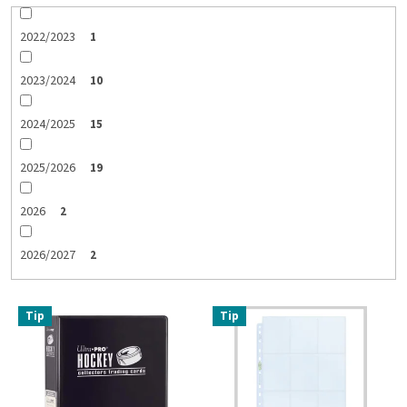
2022/2023
1
2023/2024
10
2024/2025
15
2025/2026
19
2026
2
2026/2027
2
V
Tip
Tip
ý
p
i
s
p