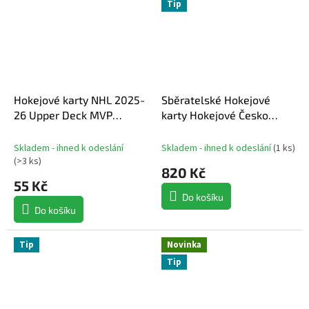
Tip
Hokejové karty NHL 2025-
Sběratelské Hokejové
26 Upper Deck MVP
karty Hokejové Česko
Hockey Retail Balíček
2026 Hobby box
Skladem - ihned k odeslání
Skladem - ihned k odeslání
(
1 ks
)
(
>3 ks
)
820 Kč
55 Kč
Do košíku
Do košíku
Tip
Novinka
Tip