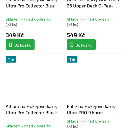
Ultra Pro Collector Blue
26 Upper Deck O-Pee-
Chee Platinum Hobby
Balíček
Skladem - ihned k odeslání
Skladem - ihned k odeslání
(
>3 ks
)
(
>3 ks
)
349 Kč
549 Kč
Do košíku
Do košíku
Tip
Tip
Album na Hokejové karty
Folie na Hokejové karty
Ultra Pro Collector Black
Ultra PRO 9 Karet
PLATINUM SECURE
Skladem - ihned k odeslání
Průměrné
Skladem - ihned k odeslání
(
>3 ks
)