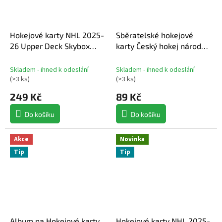
Hokejové karty NHL 2025-
Sběratelské hokejové
26 Upper Deck Skybox
karty Český hokej národní
Metal Universe Hobby
tým reprezentace
Balíček
2025/2026 Series 1 hobby
Skladem - ihned k odeslání
Skladem - ihned k odeslání
balíček
(
>3 ks
)
(
>3 ks
)
249 Kč
89 Kč
Do košíku
Do košíku
Akce
Novinka
Tip
Tip
Album na Hokejové karty
Hokejové karty NHL 2025-