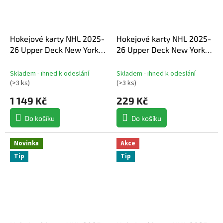
Hokejové karty NHL 2025-
Hokejové karty NHL 2025-
26 Upper Deck New York
26 Upper Deck New York
Rangers Centennial Box
Rangers NHL Centennial
Set
Hobby Balíček
Skladem - ihned k odeslání
Skladem - ihned k odeslání
(
>3 ks
)
(
>3 ks
)
1 149 Kč
229 Kč
Do košíku
Do košíku
Novinka
Akce
Tip
Tip