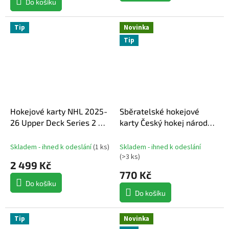
Do košíku
Tip
Novinka
Tip
Hokejové karty NHL 2025-
Sběratelské hokejové
26 Upper Deck Series 2 Tin
karty Český hokej národní
Box
tým reprezentace
2025/2026 Series 1
Skladem - ihned k odeslání
(
1 ks
)
Skladem - ihned k odeslání
blaster box
(
>3 ks
)
2 499 Kč
770 Kč
Do košíku
Do košíku
Tip
Novinka