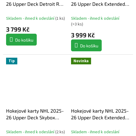
26 Upper Deck Detroit Red
26 Upper Deck Extended
Wings NHL Centennial
Series Hobby box
Hobby Box
Skladem - ihned k odeslání
(
1 ks
)
Skladem - ihned k odeslání
(
>3 ks
)
3 799 Kč
3 999 Kč
Do košíku
Do košíku
Tip
Novinka
Hokejové karty NHL 2025-
Hokejové karty NHL 2025-
26 Upper Deck Skybox
26 Upper Deck Extended
Metal Universe Hobby Box
Series Hockey Blaster Box
Skladem - ihned k odeslání
(
2 ks
)
Skladem - ihned k odeslání