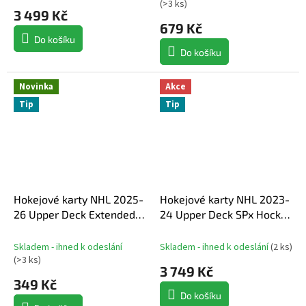
(
>3 ks
)
3 499 Kč
679 Kč
Do košíku
Do košíku
Novinka
Akce
Tip
Tip
Hokejové karty NHL 2025-
Hokejové karty NHL 2023-
26 Upper Deck Extended
24 Upper Deck SPx Hockey
Series Hobby Balíček
Hobby Box
Skladem - ihned k odeslání
Skladem - ihned k odeslání
(
2 ks
)
(
>3 ks
)
3 749 Kč
349 Kč
Do košíku