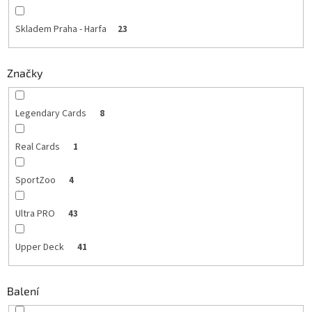
Skladem Praha - Harfa
23
Značky
Legendary Cards
8
Real Cards
1
SportZoo
4
Ultra PRO
43
Upper Deck
41
Balení