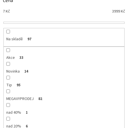
Cena
n
Nejdražší
7
Kč
3999
Kč
í
Nejprodávanější
p
r
Abecedně
o
d
Na skladě
97
u
k
t
Akce
33
ů
Novinka
14
Tip
95
MEGAVYPRODEJ
82
nad 40%
1
nad 20%
6