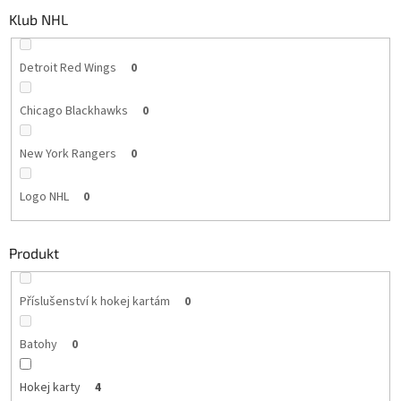
Klub NHL
Detroit Red Wings
0
Chicago Blackhawks
0
New York Rangers
0
Logo NHL
0
Produkt
Příslušenství k hokej kartám
0
Batohy
0
Hokej karty
4