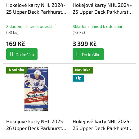
d
Hokejové karty NHL 2024-
Hokejové karty NHL 2024-
u
25 Upper Deck Parkhurst
25 Upper Deck Parkhurst
k
Champions Hockey Hobby
Champions Hockey Hobby
t
balíček
box
Skladem - ihned k odeslání
Skladem - ihned k odeslání
ů
(
>3 ks
)
(
>3 ks
)
169 Kč
3 399 Kč
Do košíku
Do košíku
Novinka
Novinka
Tip
Hokejové karty NHL 2025-
Hokejové karty NHL 2025-
26 Upper Deck Parkhurst
26 Upper Deck Parkhurst
Hockey Hobby balíček
Hockey Hobby box