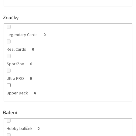
Značky
Legendary Cards
0
Real Cards
0
SportZoo
0
Ultra PRO
0
Upper Deck
4
Balení
Hobby balíček
0