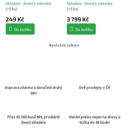
Skladem - ihned k odeslání
Skladem - ihned k odeslání
(
>3 ks
)
(
>3 ks
)
249 Kč
3 799 Kč
Do košíku
Do košíku
4
položek celkem
O
v
l
á
d
a
c
í
Doprava zdarma a doručení druhý
Dvě prodejny v ČR
p
den
r
v
k
y
Přes 65 000 kusů NHL produktů
Vlastní jméno nejen na dresy a
v
ihned skladem
trička do 48 hodin
ý