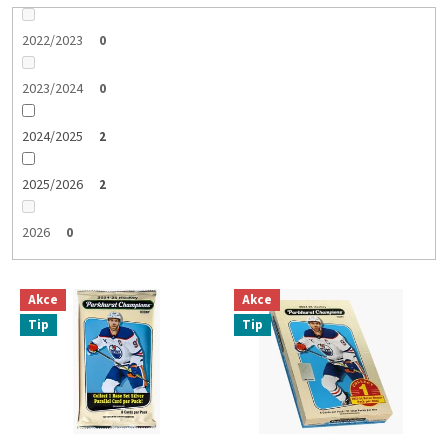
2022/2023
0
2023/2024
0
2024/2025
2
2025/2026
2
2026
0
V
Akce
Akce
ý
Tip
Tip
p
i
s
p
r
o