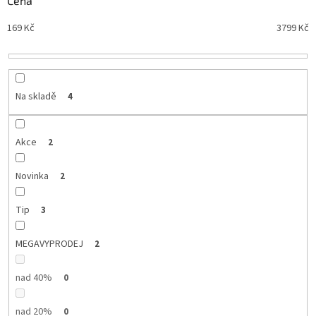
Cena
n
Nejdražší
169
Kč
3799
Kč
í
Nejprodávanější
p
r
Abecedně
o
d
Na skladě
4
u
k
t
Akce
2
ů
Novinka
2
Tip
3
MEGAVYPRODEJ
2
nad 40%
0
nad 20%
0