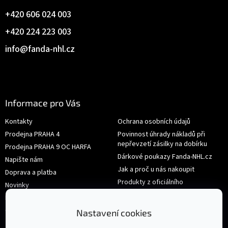
+420 606 024 003
+420 224 223 003
info
@
fanda-nhl.cz
Informace pro Vás
Kontakty
Ochrana osobních údajů
Prodejna PRAHA 4
Povinnost úhrady nákladů při
nepřevzetí zásilky na dobírku
Prodejna PRAHA 9 OC HARFA
Dárkové poukazy Fanda-NHL.cz
Napište nám
Jak a proč u nás nakoupit
Doprava a platba
Produkty z oficiálního
Novinky
shop.nhl.com
Hodnocení obchodu
Velikosti
Obchodní podmínky
Nastavení cookies
Výměna nebo vrácení zboží