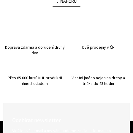
l
NAHORU
n
á
k
d
o
v
a
á
c
n
í
í
p
r
v
Doprava zdarma a doručení druhý
Dvě prodejny v ČR
k
den
y
v
ý
p
Přes 65 000 kusů NHL produktů
Vlastní jméno nejen na dresy a
i
ihned skladem
trička do 48 hodin
s
u
Odebírat newsletter
Z
á
Vložte svůj e-mail a my vám budeme zasílat informace o