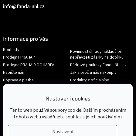
info
@
fanda-nhl.cz
Informace pro Vás
Kontakty
Povinnost úhrady nákladů při
Prodejna PRAHA 4
nepřevzetí zásilky na dobírku
Prodejna PRAHA 9 OC HARFA
Dárkové poukazy Fanda-NHL.cz
Napište nám
Jak a proč u nás nakoupit
Doprava a platba
Produkty z oficiálního
shop.nhl.com
Hodnocení obchodu
Velikosti
Obchodní podmínky
Nastavení cookies
Výměna nebo vrácení zboží
Ochrana osobních údajů
Tento web používá soubory cookie. Dalším procházením
tohoto webu vyjadřujete souhlas s jejich používáním.
Nastavení