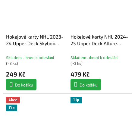
Hokejové karty NHL 2023-
Hokejové karty NHL 2024-
24 Upper Deck Skybox
25 Upper Deck Allure
Metal Universe Hobby
Hobby Balíček
Balíček
Skladem - ihned k odeslání
Skladem - ihned k odeslání
(
>3 ks
)
(
>3 ks
)
249 Kč
479 Kč
Do košíku
Do košíku
Akce
Tip
Tip