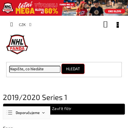
Přejít
NÁKUP
na
CZK
obsah
KOŠÍK
HLEDAT
2019/2020 Series 1
Ř
Zavřít filtr
Doporučujeme
a
z
Nejlevnější
e