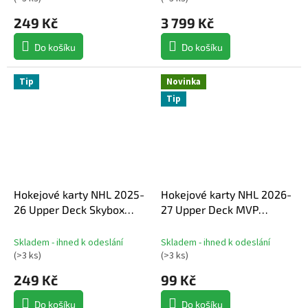
249 Kč
3 799 Kč
Do košíku
Do košíku
Tip
Novinka
Tip
Hokejové karty NHL 2025-
Hokejové karty NHL 2026-
26 Upper Deck Skybox
27 Upper Deck MVP
Metal Universe Hobby
Hockey Hobby Balíček
Balíček
Skladem - ihned k odeslání
Skladem - ihned k odeslání
(
>3 ks
)
(
>3 ks
)
249 Kč
99 Kč
Do košíku
Do košíku