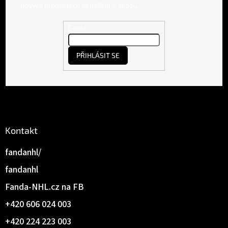
p
nových produktech na našem e-shopu.
a
t
E-mail
í
PŘIHLÁSIT SE
Kontakt
fandanhl/
fandanhl
Fanda-NHL.cz na FB
+420 606 024 003
+420 224 223 003