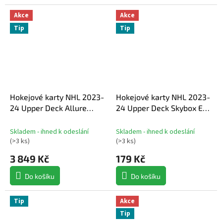
Akce
Akce
Tip
Tip
Hokejové karty NHL 2023-
Hokejové karty NHL 2023-
24 Upper Deck Allure
24 Upper Deck Skybox E-X
Hobby Box
2000 Hockey Hobby
Balíček
Skladem - ihned k odeslání
Skladem - ihned k odeslání
(
>3 ks
)
(
>3 ks
)
3 849 Kč
179 Kč
Do košíku
Do košíku
Tip
Akce
Tip