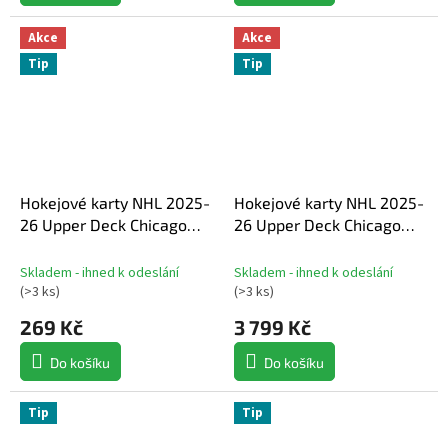
Akce
Akce
Tip
Tip
Hokejové karty NHL 2025-
Hokejové karty NHL 2025-
26 Upper Deck Chicago
26 Upper Deck Chicago
Blackhawks NHL
Blackhawks NHL
Centennial Hobby balíček
Centennial Hobby Box
Skladem - ihned k odeslání
Skladem - ihned k odeslání
(
>3 ks
)
(
>3 ks
)
269 Kč
3 799 Kč
Do košíku
Do košíku
Tip
Tip