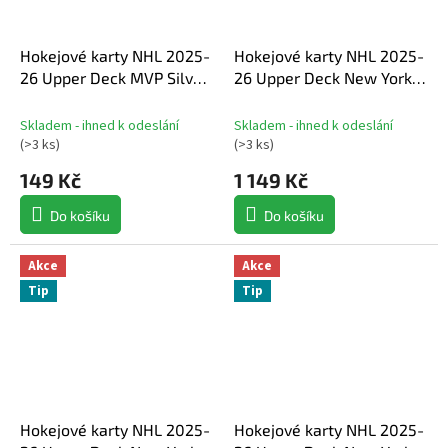
Hokejové karty NHL 2025-
Hokejové karty NHL 2025-
26 Upper Deck MVP Silver
26 Upper Deck New York
Collection Hockey Hobby
Rangers Centennial Box
Balíček
Set
Skladem - ihned k odeslání
Skladem - ihned k odeslání
(
>3 ks
)
(
>3 ks
)
149 Kč
1 149 Kč
Do košíku
Do košíku
Akce
Akce
Tip
Tip
Hokejové karty NHL 2025-
Hokejové karty NHL 2025-