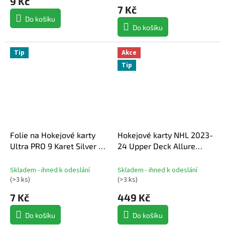
9 Kč
je
7 Kč
4,5
Do košíku
z
Do košíku
5
hvězdiček.
Tip
Akce
Tip
Folie na Hokejové karty
Hokejové karty NHL 2023-
Ultra PRO 9 Karet Silver (11
24 Upper Deck Allure
děr)
Hobby Balíček
Skladem - ihned k odeslání
Skladem - ihned k odeslání
(
>3 ks
)
(
>3 ks
)
7 Kč
449 Kč
Do košíku
Do košíku