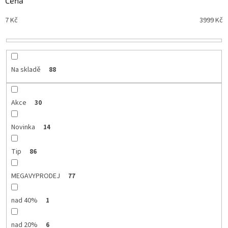
Cena
n
Nejdražší
7
Kč
3999
Kč
í
Nejprodávanější
p
r
Abecedně
o
d
Na skladě
88
u
k
t
Akce
30
ů
Novinka
14
Tip
86
MEGAVYPRODEJ
77
nad 40%
1
nad 20%
6