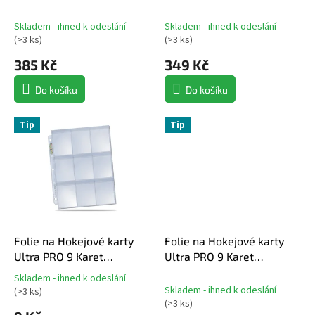
k
t
Skladem - ihned k odeslání
Skladem - ihned k odeslání
ů
(
>3 ks
)
(
>3 ks
)
385 Kč
349 Kč
Do košíku
Do košíku
Tip
Tip
Folie na Hokejové karty
Folie na Hokejové karty
Ultra PRO 9 Karet
Ultra PRO 9 Karet
PLATINUM SECURE
Platinum
Skladem - ihned k odeslání
Průměrné
Skladem - ihned k odeslání
(
>3 ks
)
hodnocení
(
>3 ks
)
produktu