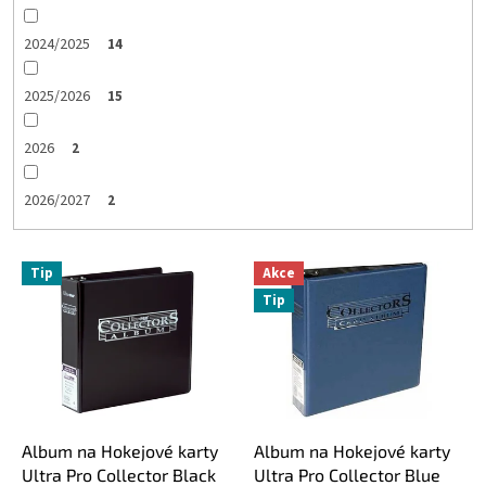
2024/2025
14
2025/2026
15
2026
2
2026/2027
2
V
Tip
Akce
ý
Tip
p
i
s
p
r
o
d
Album na Hokejové karty
Album na Hokejové karty
u
Ultra Pro Collector Black
Ultra Pro Collector Blue