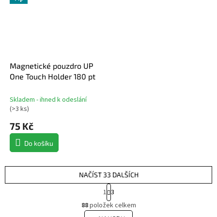
Magnetické pouzdro UP
One Touch Holder 180 pt
Skladem - ihned k odeslání
(
>3 ks
)
75 Kč
Do košíku
NAČÍST 33 DALŠÍCH
S
1
3
t
O
r
88
položek celkem
v
á