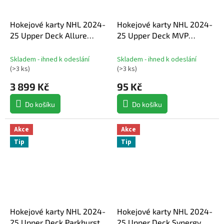
Hokejové karty NHL 2024-
Hokejové karty NHL 2024-
25 Upper Deck Allure
25 Upper Deck MVP
Hobby Box
Hockey Hobby Balíček
Skladem - ihned k odeslání
Skladem - ihned k odeslání
(
>3 ks
)
(
>3 ks
)
3 899 Kč
95 Kč
Do košíku
Do košíku
Akce
Akce
Tip
Tip
Hokejové karty NHL 2024-
Hokejové karty NHL 2024-
25 Upper Deck Parkhurst
25 Upper Deck Synergy