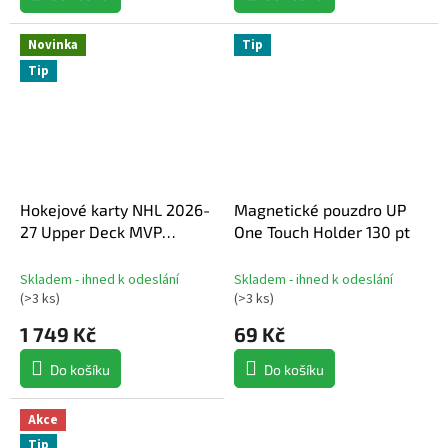
Novinka
Tip
Tip
Hokejové karty NHL 2026-
Magnetické pouzdro UP
27 Upper Deck MVP
One Touch Holder 130 pt
Hockey Hobby Box
Skladem - ihned k odeslání
Skladem - ihned k odeslání
(
>3 ks
)
(
>3 ks
)
1 749 Kč
69 Kč
Do košíku
Do košíku
Akce
Tip