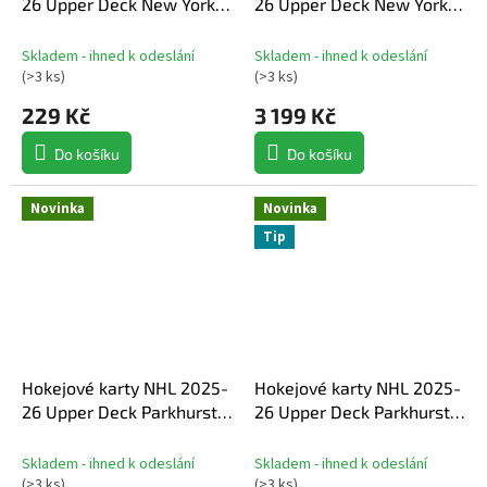
26 Upper Deck New York
26 Upper Deck New York
Rangers NHL Centennial
Rangers NHL Centennial
Hobby Balíček
Hobby Box
Skladem - ihned k odeslání
Skladem - ihned k odeslání
(
>3 ks
)
(
>3 ks
)
229 Kč
3 199 Kč
Do košíku
Do košíku
Novinka
Novinka
Tip
Hokejové karty NHL 2025-
Hokejové karty NHL 2025-
26 Upper Deck Parkhurst
26 Upper Deck Parkhurst
Hockey Hobby balíček
Hockey Hobby box
Skladem - ihned k odeslání
Skladem - ihned k odeslání
(
>3 ks
)
(
>3 ks
)