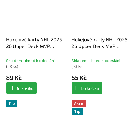
Hokejové karty NHL 2025-
Hokejové karty NHL 2025-
26 Upper Deck MVP
26 Upper Deck MVP
Hockey Hobby Balíček
Hockey Retail Balíček
Skladem - ihned k odeslání
Skladem - ihned k odeslání
(
>3 ks
)
(
>3 ks
)
89 Kč
55 Kč
Do košíku
Do košíku
Tip
Akce
Tip