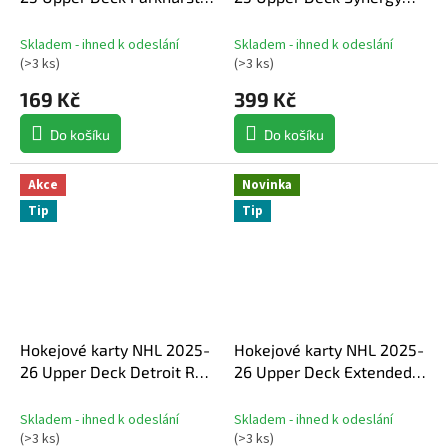
Champions Hockey Hobby
Hobby Balíček
balíček
Skladem - ihned k odeslání
Skladem - ihned k odeslání
(
>3 ks
)
(
>3 ks
)
169 Kč
399 Kč
Do košíku
Do košíku
Akce
Novinka
Tip
Tip
Hokejové karty NHL 2025-
Hokejové karty NHL 2025-
26 Upper Deck Detroit Red
26 Upper Deck Extended
Wings NHL Centennial
Series Hobby Balíček
Hobby Balíček
Skladem - ihned k odeslání
Skladem - ihned k odeslání
(
>3 ks
)
(
>3 ks
)