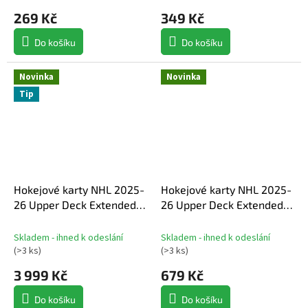
269 Kč
349 Kč
Do košíku
Do košíku
Novinka
Novinka
Tip
Hokejové karty NHL 2025-
Hokejové karty NHL 2025-
26 Upper Deck Extended
26 Upper Deck Extended
Series Hobby box
Series Hockey Blaster Box
Skladem - ihned k odeslání
Skladem - ihned k odeslání
(
>3 ks
)
(
>3 ks
)
3 999 Kč
679 Kč
Do košíku
Do košíku