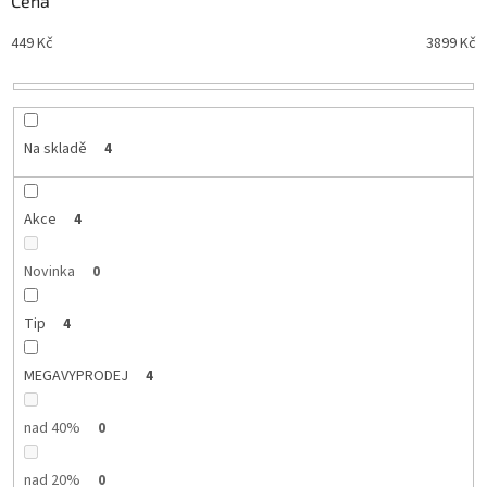
Cena
n
Nejdražší
449
Kč
3899
Kč
í
Nejprodávanější
p
r
Abecedně
o
d
Na skladě
4
u
k
t
Akce
4
ů
Novinka
0
Tip
4
MEGAVYPRODEJ
4
nad 40%
0
nad 20%
0