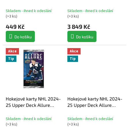
k
Hobby Balíček
Hobby Box
t
Skladem - ihned k odeslání
Skladem - ihned k odeslání
ů
(
>3 ks
)
(
>3 ks
)
449 Kč
3 849 Kč
Do košíku
Do košíku
Akce
Akce
Tip
Tip
Hokejové karty NHL 2024-
Hokejové karty NHL 2024-
25 Upper Deck Allure
25 Upper Deck Allure
Hobby Balíček
Hobby Box
Skladem - ihned k odeslání
Skladem - ihned k odeslání
(
>3 ks
)
(
>3 ks
)