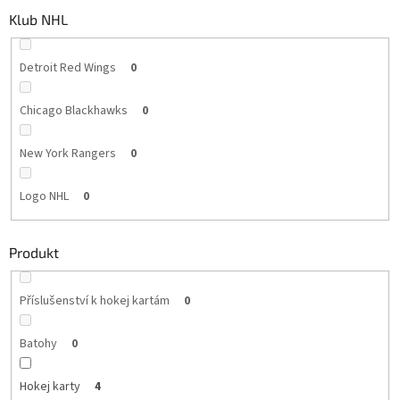
Klub NHL
Detroit Red Wings
0
Chicago Blackhawks
0
New York Rangers
0
Logo NHL
0
Produkt
Příslušenství k hokej kartám
0
Batohy
0
Hokej karty
4