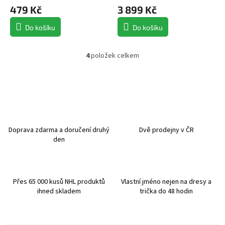
479 Kč
3 899 Kč
Do košíku
Do košíku
4
položek celkem
O
v
l
á
d
a
c
í
Doprava zdarma a doručení druhý
Dvě prodejny v ČR
p
den
r
v
k
y
Přes 65 000 kusů NHL produktů
Vlastní jméno nejen na dresy a
v
ihned skladem
trička do 48 hodin
ý
p
i
s