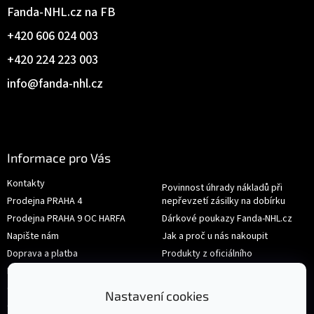
Fanda-NHL.cz na FB
+420 606 024 003
+420 224 223 003
info
@
fanda-nhl.cz
Informace pro Vás
Kontakty
Povinnost úhrady nákladů při
Prodejna PRAHA 4
nepřevzetí zásilky na dobírku
Prodejna PRAHA 9 OC HARFA
Dárkové poukazy Fanda-NHL.cz
Napište nám
Jak a proč u nás nakoupit
Doprava a platba
Produkty z oficiálního
shop.nhl.com
Hodnocení obchodu
Velikosti
Obchodní podmínky
Nastavení cookies
Výměna nebo vrácení zboží
Ochrana osobních údajů