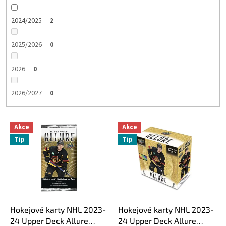
2024/2025
2
2025/2026
0
2026
0
2026/2027
0
V
Akce
Akce
ý
Tip
Tip
p
i
s
p
r
o
d
Hokejové karty NHL 2023-
Hokejové karty NHL 2023-
u
24 Upper Deck Allure
24 Upper Deck Allure