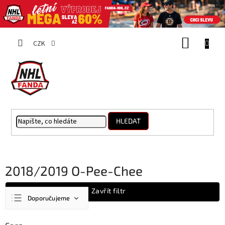
Přejít
NÁKUP
na
CZK
obsah
KOŠÍK
HLEDAT
2018/2019 O-Pee-Chee
Ř
Zavřít filtr
Doporučujeme
a
z
Nejlevnější
e