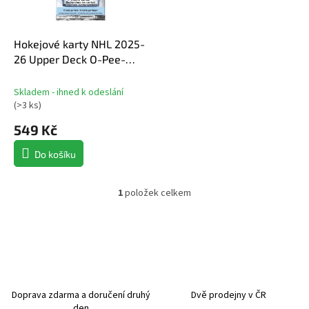
r
o
d
Hokejové karty NHL 2025-
u
26 Upper Deck O-Pee-
k
Chee Platinum Hobby
t
Balíček
Skladem - ihned k odeslání
ů
(
>3 ks
)
549 Kč
Do košíku
1
položek celkem
O
v
l
á
d
a
c
í
Doprava zdarma a doručení druhý
Dvě prodejny v ČR
p
den