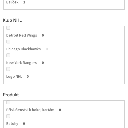
Balíček
1
Klub NHL
Detroit Red Wings
0
Chicago Blackhawks
0
New York Rangers
0
Logo NHL
0
Produkt
Příslušenství k hokej kartám
0
Batohy
0