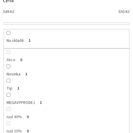
Cena
n
Nejdražší
549
Kč
550
Kč
í
Nejprodávanější
p
r
Abecedně
o
d
Na skladě
1
u
k
t
Akce
0
ů
Novinka
1
Tip
1
MEGAVYPRODEJ
1
nad 40%
0
nad 20%
0