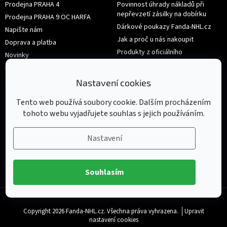
Prodejna PRAHA 4
Povinnost úhrady nákladů při
nepřevzetí zásilky na dobírku
Prodejna PRAHA 9 OC HARFA
Dárkové poukazy Fanda-NHL.cz
Napište nám
Jak a proč u nás nakoupit
Doprava a platba
Produkty z oficiálního
Novinky
shop.nhl.com
Hodnocení obchodu
Velikosti
Obchodní podmínky
Nastavení cookies
Výměna nebo vrácení zboží
Tento web používá soubory cookie. Dalším procházením
tohoto webu vyjadřujete souhlas s jejich používáním.
Nastavení
Souhlasím
Copyright 2026
Fanda-NHL.cz
. Všechna práva vyhrazena.
Upravit
nastavení cookies